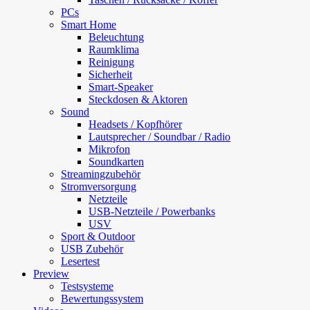
PCs
Smart Home
Beleuchtung
Raumklima
Reinigung
Sicherheit
Smart-Speaker
Steckdosen & Aktoren
Sound
Headsets / Kopfhörer
Lautsprecher / Soundbar / Radio
Mikrofon
Soundkarten
Streamingzubehör
Stromversorgung
Netzteile
USB-Netzteile / Powerbanks
USV
Sport & Outdoor
USB Zubehör
Lesertest
Preview
Testsysteme
Bewertungssystem