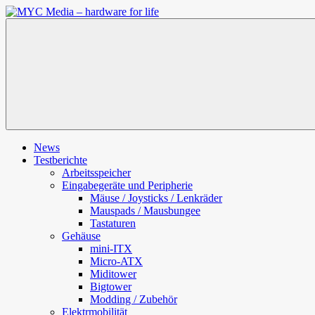
Zum
Inhalt
MYC
springen
Media
–
hardware
for
life
News
Testberichte
Arbeitsspeicher
Eingabegeräte und Peripherie
Mäuse / Joysticks / Lenkräder
Mauspads / Mausbungee
Tastaturen
Gehäuse
mini-ITX
Micro-ATX
Miditower
Bigtower
Modding / Zubehör
Elektrmobilität