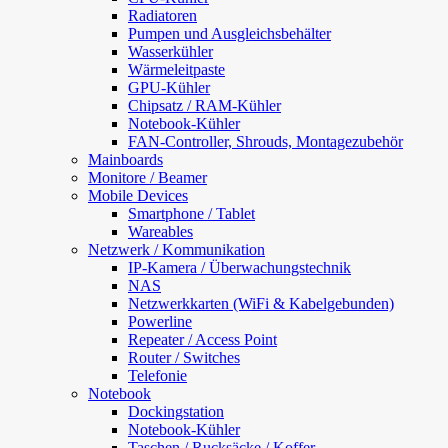
Radiatoren
Pumpen und Ausgleichsbehälter
Wasserkühler
Wärmeleitpaste
GPU-Kühler
Chipsatz / RAM-Kühler
Notebook-Kühler
FAN-Controller, Shrouds, Montagezubehör
Mainboards
Monitore / Beamer
Mobile Devices
Smartphone / Tablet
Wareables
Netzwerk / Kommunikation
IP-Kamera / Überwachungstechnik
NAS
Netzwerkkarten (WiFi & Kabelgebunden)
Powerline
Repeater / Access Point
Router / Switches
Telefonie
Notebook
Dockingstation
Notebook-Kühler
Taschen / Rucksäcke / Koffer