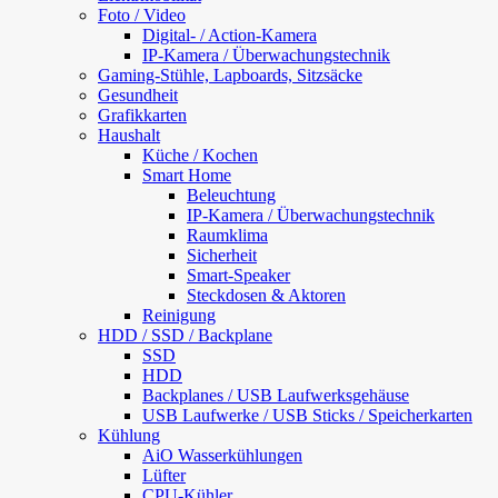
Foto / Video
Digital- / Action-Kamera
IP-Kamera / Überwachungstechnik
Gaming-Stühle, Lapboards, Sitzsäcke
Gesundheit
Grafikkarten
Haushalt
Küche / Kochen
Smart Home
Beleuchtung
IP-Kamera / Überwachungstechnik
Raumklima
Sicherheit
Smart-Speaker
Steckdosen & Aktoren
Reinigung
HDD / SSD / Backplane
SSD
HDD
Backplanes / USB Laufwerksgehäuse
USB Laufwerke / USB Sticks / Speicherkarten
Kühlung
AiO Wasserkühlungen
Lüfter
CPU-Kühler