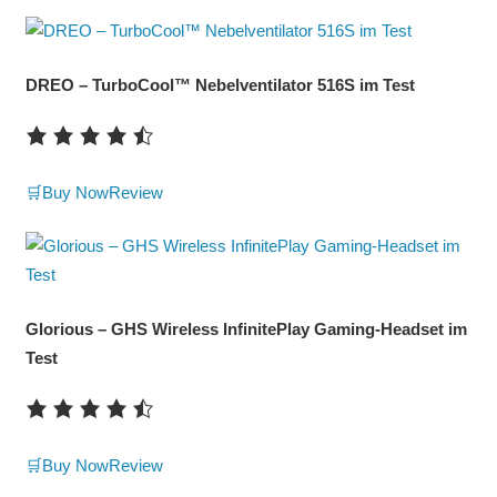
DREO – TurboCool™ Nebelventilator 516S im Test
🛒Buy Now
Review
Glorious – GHS Wireless InfinitePlay Gaming-Headset im
Test
🛒Buy Now
Review