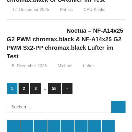
12. Dezember 2025
Patrick
CPU-Kühler
Noctua – NF-A14x25
G2 PWM chromax.black & NF-A14x25 G2
PWM Sx2-PP chromax.black Lüfter im
Test
5. Dezember 2025
Michael
Lüfter
Seitennummerierung
…
Nächste
1
2
3
58
»
Beiträge
der
Suchen
Beiträge
SUCHE
nach:
Spende
Facebook
Youtube
Instagram
X
Amazon
RSS
Kontakt
🛒