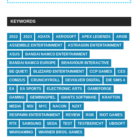
KEYWORDS
2022
2023
ADATA
AEROSOFT
APEX LEGENDS
ARGB
ASSEMBLE ENTERTAINMENT
ASTRAGON ENTERTAINMENT
ASUS
BANDAI NAMCO ENTERTAINMENT
BANDAI NAMCO EUROPE
BEHAVIOUR INTERACTIVE
BE QUIET!
BLIZZARD ENTERTAINMENT
CCP GAMES
CES
COM2US
CRUNCHYROLL
DEVOLVER DIGITAL
DIE SIMS 4
EA
EA SPORTS
ELECTRONIC ARTS
GAMEFORGE
GAMING
GEWINNSPIEL
GIANTS SOFTWARE
KRAFTON
MEDIA
MSI
MYC
NACON
NZXT
RESPAWN ENTERTAINMENT
REVIEW
RGB
RIOT GAMES
RTX
SAMSUNG
SEGA
TEST
TESTBERICHT
UBISOFT
WARGAMING
WARNER BROS. GAMES