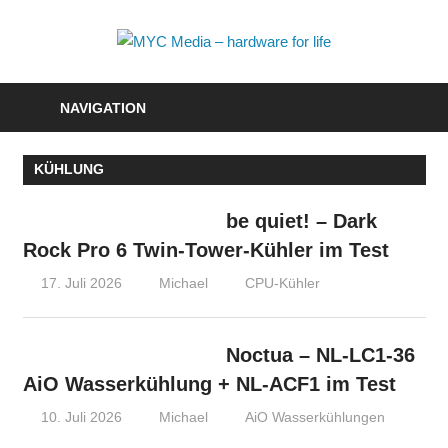
Zum
Inhalt
MYC
springen
Media
NAVIGATION
–
KÜHLUNG
hardwa
for
be quiet! – Dark
Rock Pro 6 Twin-Tower-Kühler im Test
life
17. Juli 2026
Michael
CPU-Kühler
Noctua – NL-LC1-36
AiO Wasserkühlung + NL-ACF1 im Test
10. Juli 2026
Michael
AiO Wasserkühlungen