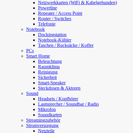
Netzwerkkarten (WiFi & Kabelgebunden)
Powerline
Repeater / Access Point
Router / Switches
Telefonie
Notebook
Dockingstation
Notebook-Kühler
Taschen / Rucksäcke / Koffer
PCs
Smart Home
Beleuchtung
Raumklima
Reinigung
Sicherheit
Smart-Speaker
Steckdosen & Aktoren
Sound
Headsets / Kopfhörer
Lautsprecher / Soundbar / Radio
Mikrofon
Soundkarten
Streamingzubehör
Stromversorgung
Netzteile