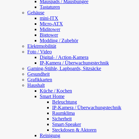
Mauspads / Mausbungee
Tastaturen
Gehäuse
mini-ITX
Micro-ATX
Miditower
Bigtower
Modding / Zubehör
Elektrmobilität
Foto / Video
Digital- / Action-Kamera
IP-Kamera / Überwachungstechnik
Gaming-Stühle, Lapboards, Sitzsäcke
Gesundheit
Grafikkarten
Haushalt
Küche / Kochen
Smart Home
Beleuchtung
IP-Kamera / Überwachungstechnik
Raumklima
Sicherheit
Smart-Speaker
Steckdosen & Aktoren
Reinigung