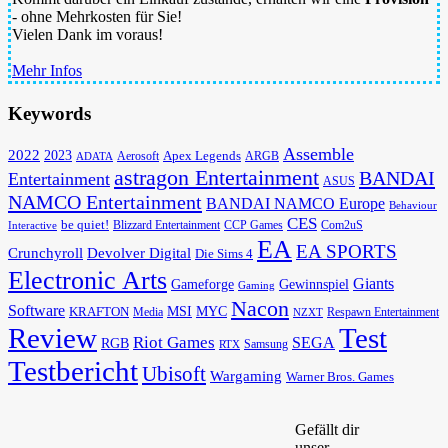
- ohne Mehrkosten für Sie!
Vielen Dank im voraus!
Mehr Infos
Keywords
Assemble
2022
2023
Apex Legends
Aerosoft
ADATA
ARGB
astragon Entertainment
BANDAI
Entertainment
ASUS
NAMCO Entertainment
BANDAI NAMCO Europe
Behaviour
CES
be quiet!
Blizzard Entertainment
CCP Games
Com2uS
Interactive
EA
EA SPORTS
Devolver Digital
Crunchyroll
Die Sims 4
Electronic Arts
Giants
Gameforge
Gewinnspiel
Gaming
Nacon
Software
MSI
KRAFTON
MYC
Media
Respawn Entertainment
NZXT
Review
Test
Riot Games
SEGA
RGB
Samsung
RTX
Testbericht
Ubisoft
Wargaming
Warner Bros. Games
Gefällt dir
unser