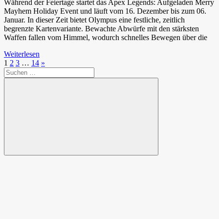
Während der Feiertage startet das Apex Legends: Aufgeladen Merry
Mayhem Holiday Event und läuft vom 16. Dezember bis zum 06.
Januar. In dieser Zeit bietet Olympus eine festliche, zeitlich
begrenzte Kartenvariante. Bewachte Abwürfe mit den stärksten
Waffen fallen vom Himmel, wodurch schnelles Bewegen über die
Weiterlesen
Seitennummerierung
Nächste
1
2
3
…
14
»
Suchen
Beiträge
der
nach:
Beiträge
Suchen
Spende