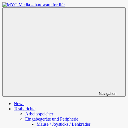
Zum
Inhalt
MYC
springen
Media
–
hardware
for
life
Navigation
News
Testberichte
Arbeitsspeicher
Eingabegeräte und Peripherie
Mäuse / Joysticks / Lenkräder