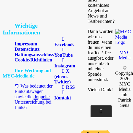
kostenloses
Angebot an
News und
Testberichten?
Wichtige
Dann würden
Informationen
wir uns
freuen, wenn
Impressum
Facebook
du uns einen
Datenschutz
MYC
Kaffee / Tee
Haftungsausschluss
YouTube
Media
ausgibst, oder
Cookie-Richtlinien
uns einfach
Instagram
©
mit einer
Ihre Werbung auf
X
Copyrigh
Spende
MYC-Media.de
(ehem.
2026
unterstützt.
Twitter)
MYC
🛒 Was bedeutet der
RSS
Media
Vielen Dank!
Einkaufswagen
Inh.
sowie die
doppelte
Kontakt
Patrick
Unterstreichung
bei
Seus
Links?