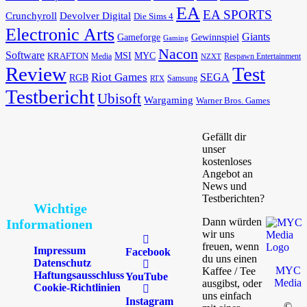
EA
EA SPORTS
Devolver Digital
Crunchyroll
Die Sims 4
Electronic Arts
Giants
Gameforge
Gewinnspiel
Gaming
Nacon
Software
MSI
KRAFTON
MYC
Media
Respawn Entertainment
NZXT
Review
Test
Riot Games
SEGA
RGB
Samsung
RTX
Testbericht
Ubisoft
Wargaming
Warner Bros. Games
Gefällt dir
unser
kostenloses
Angebot an
News und
Testberichten?
Wichtige
Dann würden
Informationen
wir uns
freuen, wenn
Impressum
Facebook
du uns einen
Datenschutz
MYC
Kaffee / Tee
Haftungsausschluss
YouTube
Media
ausgibst, oder
Cookie-Richtlinien
uns einfach
Instagram
©