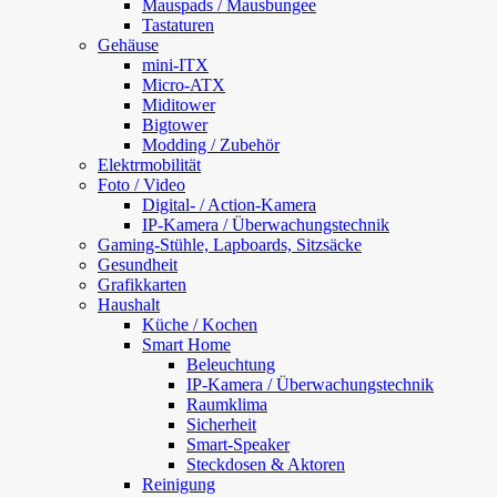
Mauspads / Mausbungee
Tastaturen
Gehäuse
mini-ITX
Micro-ATX
Miditower
Bigtower
Modding / Zubehör
Elektrmobilität
Foto / Video
Digital- / Action-Kamera
IP-Kamera / Überwachungstechnik
Gaming-Stühle, Lapboards, Sitzsäcke
Gesundheit
Grafikkarten
Haushalt
Küche / Kochen
Smart Home
Beleuchtung
IP-Kamera / Überwachungstechnik
Raumklima
Sicherheit
Smart-Speaker
Steckdosen & Aktoren
Reinigung