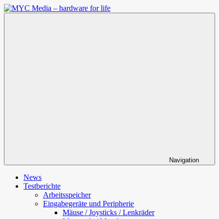
Zum
Inhalt
MYC
springen
Media
–
hardware
for
life
Navigation
News
Testberichte
Arbeitsspeicher
Eingabegeräte und Peripherie
Mäuse / Joysticks / Lenkräder