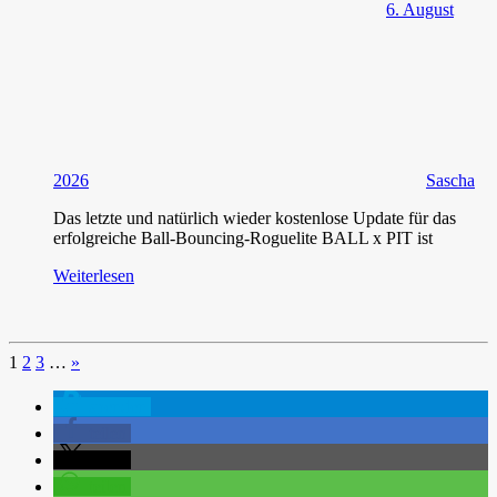
6. August
2026
Sascha
Das letzte und natürlich wieder kostenlose Update für das
erfolgreiche Ball-Bouncing-Roguelite BALL x PIT ist
Weiterlesen
Nächste
1
2
3
…
»
Seite
spenden
teilen
teilen
teilen