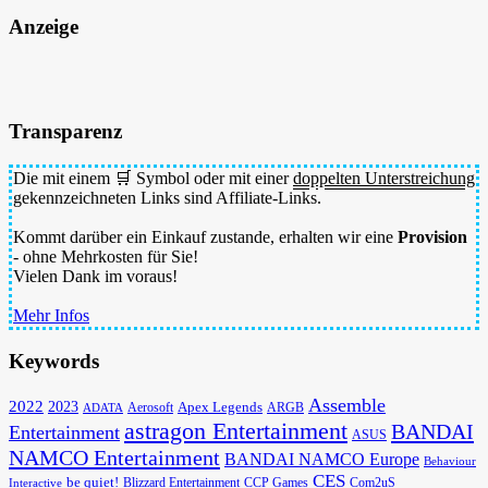
Anzeige
Transparenz
Die mit einem 🛒 Symbol oder mit einer
doppelten Unterstreichung
gekennzeichneten Links sind Affiliate-Links.
Kommt darüber ein Einkauf zustande, erhalten wir eine
Provision
- ohne Mehrkosten für Sie!
Vielen Dank im voraus!
Mehr Infos
Keywords
Assemble
2022
2023
Apex Legends
Aerosoft
ADATA
ARGB
astragon Entertainment
BANDAI
Entertainment
ASUS
NAMCO Entertainment
BANDAI NAMCO Europe
Behaviour
CES
be quiet!
Blizzard Entertainment
CCP Games
Com2uS
Interactive