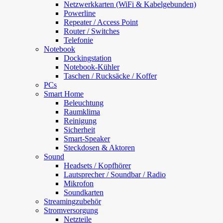
Netzwerkkarten (WiFi & Kabelgebunden)
Powerline
Repeater / Access Point
Router / Switches
Telefonie
Notebook
Dockingstation
Notebook-Kühler
Taschen / Rucksäcke / Koffer
PCs
Smart Home
Beleuchtung
Raumklima
Reinigung
Sicherheit
Smart-Speaker
Steckdosen & Aktoren
Sound
Headsets / Kopfhörer
Lautsprecher / Soundbar / Radio
Mikrofon
Soundkarten
Streamingzubehör
Stromversorgung
Netzteile