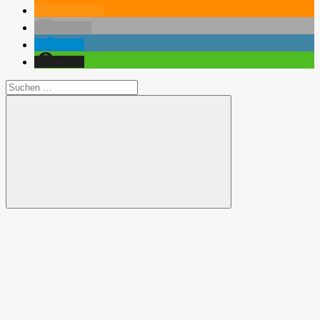
RSS-feed
E-Mail
teilen
teilen
Suchen
nach:
Suchen
Spende