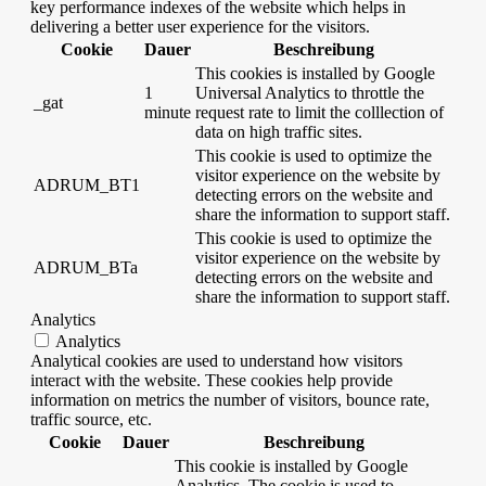
key performance indexes of the website which helps in
delivering a better user experience for the visitors.
Cookie
Dauer
Beschreibung
This cookies is installed by Google
1
Universal Analytics to throttle the
_gat
minute
request rate to limit the colllection of
data on high traffic sites.
This cookie is used to optimize the
visitor experience on the website by
ADRUM_BT1
detecting errors on the website and
share the information to support staff.
This cookie is used to optimize the
visitor experience on the website by
ADRUM_BTa
detecting errors on the website and
share the information to support staff.
Analytics
Analytics
Analytical cookies are used to understand how visitors
interact with the website. These cookies help provide
information on metrics the number of visitors, bounce rate,
traffic source, etc.
Cookie
Dauer
Beschreibung
This cookie is installed by Google
Analytics. The cookie is used to