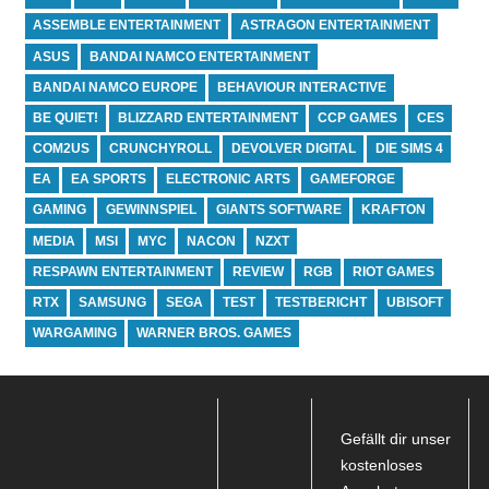
ASSEMBLE ENTERTAINMENT
ASTRAGON ENTERTAINMENT
ASUS
BANDAI NAMCO ENTERTAINMENT
BANDAI NAMCO EUROPE
BEHAVIOUR INTERACTIVE
BE QUIET!
BLIZZARD ENTERTAINMENT
CCP GAMES
CES
COM2US
CRUNCHYROLL
DEVOLVER DIGITAL
DIE SIMS 4
EA
EA SPORTS
ELECTRONIC ARTS
GAMEFORGE
GAMING
GEWINNSPIEL
GIANTS SOFTWARE
KRAFTON
MEDIA
MSI
MYC
NACON
NZXT
RESPAWN ENTERTAINMENT
REVIEW
RGB
RIOT GAMES
RTX
SAMSUNG
SEGA
TEST
TESTBERICHT
UBISOFT
WARGAMING
WARNER BROS. GAMES
Gefällt dir unser
kostenloses