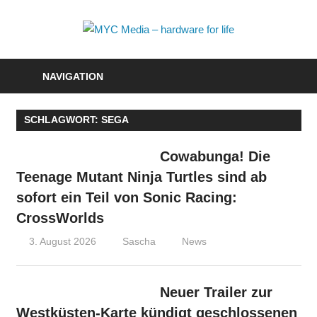
Zum
Inhalt
MYC
springen
Media
NAVIGATION
–
SCHLAGWORT:
SEGA
hardwa
for
Cowabunga! Die
Teenage Mutant Ninja Turtles sind ab
life
sofort ein Teil von Sonic Racing:
CrossWorlds
3. August 2026
Sascha
News
Neuer Trailer zur
Westküsten-Karte kündigt geschlossenen