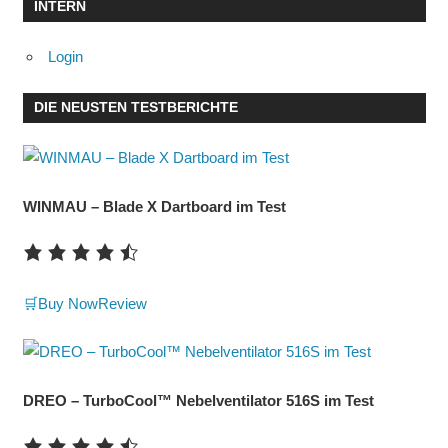
INTERN
Login
DIE NEUSTEN TESTBERICHTE
WINMAU – Blade X Dartboard im Test
🛒Buy Now
Review
DREO – TurboCool™ Nebelventilator 516S im Test