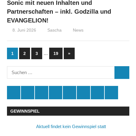
Sonic mit neuen Inhalten und
Partnerschaften – inkl. Godzilla und
EVANGELION!
8. Juni 2026
Sascha
News
Seitennummerierung
…
Nächste
1
2
3
19
»
Beiträge
der
Suchen
Beiträge
SUCHE
nach:
Spende
Facebook
Youtube
Instagram
X
Amazon
RSS
Kontakt
🛒
GEWINNSPIEL
Aktuell findet kein Gewinnspiel statt