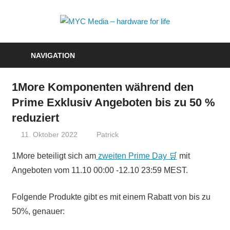
Zum
Inhalt
MYC
springen
Media
NAVIGATION
–
1More Komponenten während den
hardwa
Prime Exklusiv Angeboten bis zu 50 %
for
reduziert
life
11. Oktober 2022
Patrick
1More beteiligt sich am
zweiten Prime Day 🛒
mit
Angeboten vom
11.10 00:00 -12.10 23:59 MEST.
Folgende Produkte gibt es mit einem Rabatt von bis zu
50%, genauer: