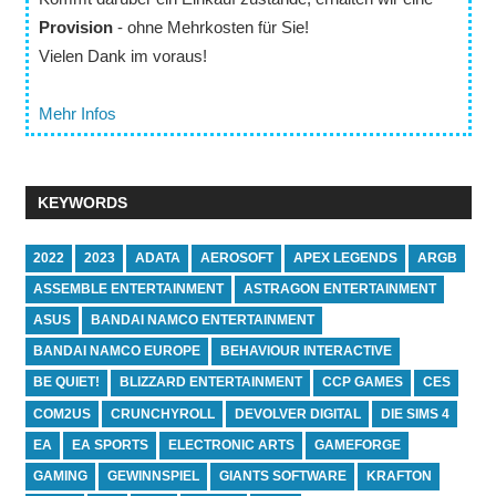
Provision
- ohne Mehrkosten für Sie!
Vielen Dank im voraus!
Mehr Infos
KEYWORDS
2022
2023
ADATA
AEROSOFT
APEX LEGENDS
ARGB
ASSEMBLE ENTERTAINMENT
ASTRAGON ENTERTAINMENT
ASUS
BANDAI NAMCO ENTERTAINMENT
BANDAI NAMCO EUROPE
BEHAVIOUR INTERACTIVE
BE QUIET!
BLIZZARD ENTERTAINMENT
CCP GAMES
CES
COM2US
CRUNCHYROLL
DEVOLVER DIGITAL
DIE SIMS 4
EA
EA SPORTS
ELECTRONIC ARTS
GAMEFORGE
GAMING
GEWINNSPIEL
GIANTS SOFTWARE
KRAFTON