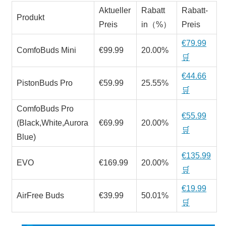
Aktueller
Rabatt
Rabatt-
Produkt
Preis
in（%）
Preis
€79.99
ComfoBuds Mini
€99.99
20.00%
🛒
€44.66
PistonBuds Pro
€59.99
25.55%
🛒
ComfoBuds Pro
€55.99
(Black,White,Aurora
€69.99
20.00%
🛒
Blue)
€135.99
EVO
€169.99
20.00%
🛒
€19.99
AirFree Buds
€39.99
50.01%
🛒