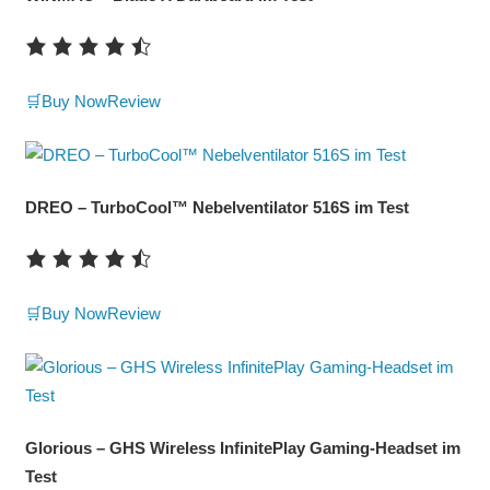
🛒Buy Now
Review
DREO – TurboCool™ Nebelventilator 516S im Test
🛒Buy Now
Review
Glorious – GHS Wireless InfinitePlay Gaming-Headset im
Test