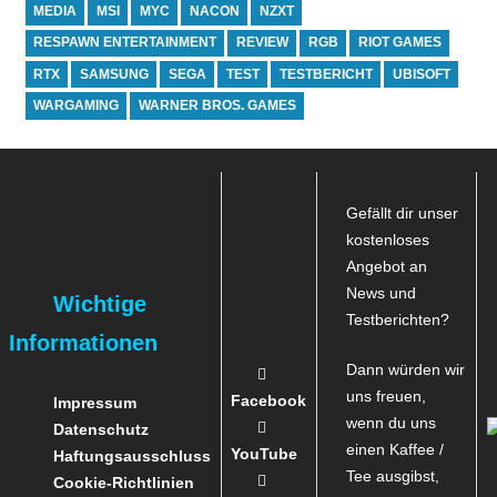
MEDIA
MSI
MYC
NACON
NZXT
RESPAWN ENTERTAINMENT
REVIEW
RGB
RIOT GAMES
RTX
SAMSUNG
SEGA
TEST
TESTBERICHT
UBISOFT
WARGAMING
WARNER BROS. GAMES
Gefällt dir unser
kostenloses
Angebot an
News und
Wichtige
Testberichten?
Informationen
Dann würden wir
uns freuen,
Facebook
Impressum
wenn du uns
Datenschutz
einen Kaffee /
YouTube
Haftungsausschluss
Tee ausgibst,
Cookie-Richtlinien