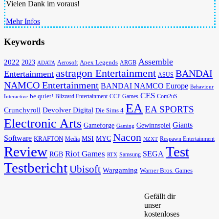
Vielen Dank im voraus!
Mehr Infos
Keywords
Assemble
2022
2023
Apex Legends
Aerosoft
ADATA
ARGB
astragon Entertainment
BANDAI
Entertainment
ASUS
NAMCO Entertainment
BANDAI NAMCO Europe
Behaviour
CES
be quiet!
Blizzard Entertainment
CCP Games
Com2uS
Interactive
EA
EA SPORTS
Devolver Digital
Crunchyroll
Die Sims 4
Electronic Arts
Giants
Gameforge
Gewinnspiel
Gaming
Nacon
Software
MSI
KRAFTON
MYC
Media
Respawn Entertainment
NZXT
Review
Test
Riot Games
SEGA
RGB
Samsung
RTX
Testbericht
Ubisoft
Wargaming
Warner Bros. Games
Gefällt dir
unser
kostenloses