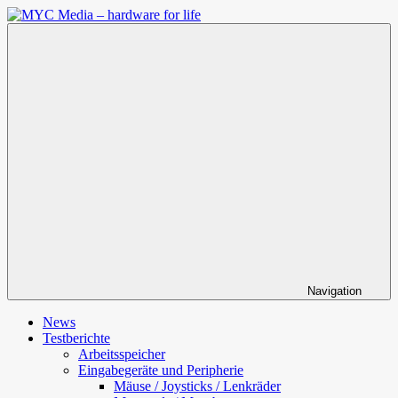
Zum
Inhalt
MYC
springen
Media
–
hardware
for
life
Navigation
News
Testberichte
Arbeitsspeicher
Eingabegeräte und Peripherie
Mäuse / Joysticks / Lenkräder