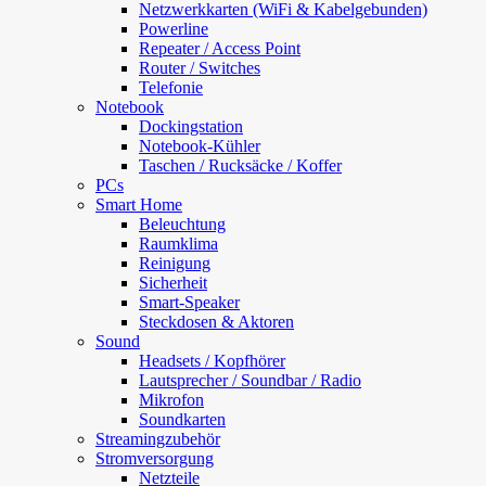
Netzwerkkarten (WiFi & Kabelgebunden)
Powerline
Repeater / Access Point
Router / Switches
Telefonie
Notebook
Dockingstation
Notebook-Kühler
Taschen / Rucksäcke / Koffer
PCs
Smart Home
Beleuchtung
Raumklima
Reinigung
Sicherheit
Smart-Speaker
Steckdosen & Aktoren
Sound
Headsets / Kopfhörer
Lautsprecher / Soundbar / Radio
Mikrofon
Soundkarten
Streamingzubehör
Stromversorgung
Netzteile