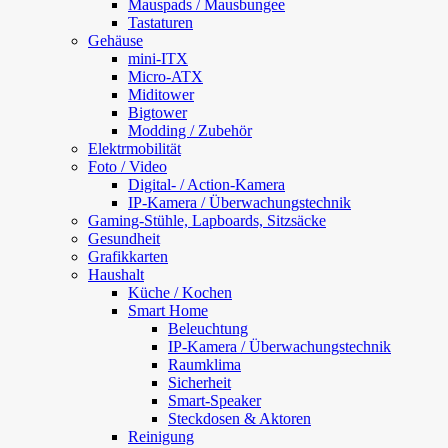
Mauspads / Mausbungee
Tastaturen
Gehäuse
mini-ITX
Micro-ATX
Miditower
Bigtower
Modding / Zubehör
Elektrmobilität
Foto / Video
Digital- / Action-Kamera
IP-Kamera / Überwachungstechnik
Gaming-Stühle, Lapboards, Sitzsäcke
Gesundheit
Grafikkarten
Haushalt
Küche / Kochen
Smart Home
Beleuchtung
IP-Kamera / Überwachungstechnik
Raumklima
Sicherheit
Smart-Speaker
Steckdosen & Aktoren
Reinigung