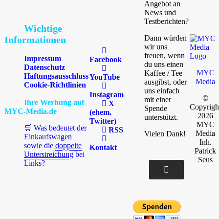
Angebot an
News und
Testberichten?
Wichtige
Dann würden
Informationen
wir uns
freuen, wenn
Impressum
Facebook
du uns einen
Datenschutz
MYC
Kaffee / Tee
Haftungsausschluss
YouTube
Media
ausgibst, oder
Cookie-Richtlinien
uns einfach
Instagram
©
mit einer
Ihre Werbung auf
X
Copyrigh
Spende
MYC-Media.de
(ehem.
2026
unterstützt.
Twitter)
MYC
🛒 Was bedeutet der
RSS
Media
Vielen Dank!
Einkaufswagen
Inh.
sowie die
doppelte
Kontakt
Patrick
Unterstreichung
bei
Seus
Links?