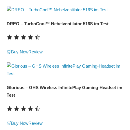
DREO – TurboCool™ Nebelventilator 516S im Test
🛒Buy Now
Review
Glorious – GHS Wireless InfinitePlay Gaming-Headset im
Test
🛒Buy Now
Review