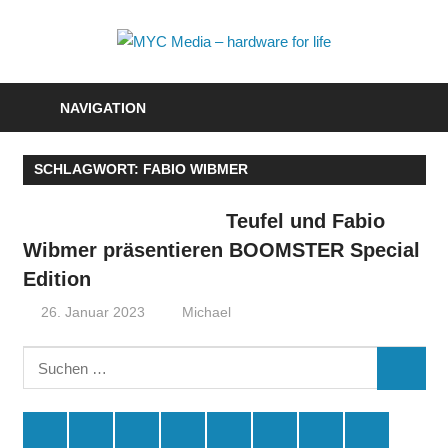
Zum
Inhalt
MYC
springen
Media
NAVIGATION
–
SCHLAGWORT:
FABIO WIBMER
hardwa
for
Teufel und Fabio
Wibmer präsentieren BOOMSTER Special
life
Edition
26. Januar 2023
Michael
Suchen
SUCHE
nach:
Spende
Facebook
Youtube
Instagram
X
Amazon
RSS
Kontakt
🛒