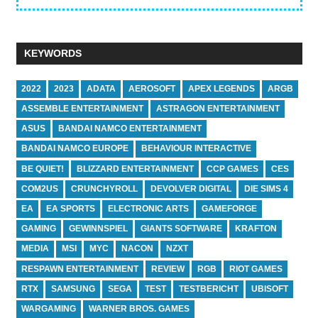
KEYWORDS
2022
2023
ADATA
AEROSOFT
APEX LEGENDS
ARGB
ASSEMBLE ENTERTAINMENT
ASTRAGON ENTERTAINMENT
ASUS
BANDAI NAMCO ENTERTAINMENT
BANDAI NAMCO EUROPE
BEHAVIOUR INTERACTIVE
BE QUIET!
BLIZZARD ENTERTAINMENT
CCP GAMES
CES
COM2US
CRUNCHYROLL
DEVOLVER DIGITAL
DIE SIMS 4
EA
EA SPORTS
ELECTRONIC ARTS
GAMEFORGE
GAMING
GEWINNSPIEL
GIANTS SOFTWARE
KRAFTON
MEDIA
MSI
MYC
NACON
NZXT
RESPAWN ENTERTAINMENT
REVIEW
RGB
RIOT GAMES
RTX
SAMSUNG
SEGA
TEST
TESTBERICHT
UBISOFT
WARGAMING
WARNER BROS. GAMES