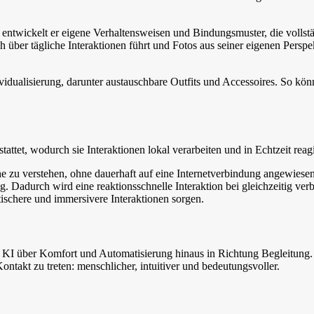
 entwickelt er eigene Verhaltensweisen und Bindungsmuster, die volls
 über tägliche Interaktionen führt und Fotos aus seiner eigenen Per
idualisierung, darunter austauschbare Outfits und Accessoires. So kön
tet, wodurch sie Interaktionen lokal verarbeiten und in Echtzeit reag
zu verstehen, ohne dauerhaft auf eine Internetverbindung angewiesen 
. Dadurch wird eine reaktionsschnelle Interaktion bei gleichzeitig 
ischere und immersivere Interaktionen sorgen.
 KI über Komfort und Automatisierung hinaus in Richtung Begleitung. 
ntakt zu treten: menschlicher, intuitiver und bedeutungsvoller.