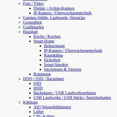
Foto / Video
Digital- / Action-Kamera
IP-Kamera / Überwachungstechnik
Gaming-Stühle, Lapboards, Sitzsäcke
Gesundheit
Grafikkarten
Haushalt
Küche / Kochen
Smart Home
Beleuchtung
IP-Kamera / Überwachungstechnik
Raumklima
Sicherheit
Smart-Speaker
Steckdosen & Aktoren
Reinigung
HDD / SSD / Backplane
SSD
HDD
Backplanes / USB Laufwerksgehäuse
USB Laufwerke / USB Sticks / Speicherkarten
Kühlung
AiO Wasserkühlungen
Lüfter
CPU-Kühler