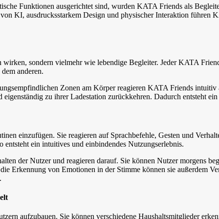
sche Funktionen ausgerichtet sind, wurden KATA Friends als Begleiter
 von KI, ausdrucksstarkem Design und physischer Interaktion führen K
irken, sondern vielmehr wie lebendige Begleiter. Jeder KATA Friend b
d dem anderen.
ngsempfindlichen Zonen am Körper reagieren KATA Friends intuitiv a
 eigenständig zu ihrer Ladestation zurückkehren. Dadurch entsteht ei
tinen einzufügen. Sie reagieren auf Sprachbefehle, Gesten und Verhalte
 entsteht ein intuitives und einbindendes Nutzungserlebnis.
halten der Nutzer und reagieren darauf. Sie können Nutzer morgens b
rch die Erkennung von Emotionen in der Stimme können sie außerdem 
.
elt
zern aufzubauen. Sie können verschiedene Haushaltsmitglieder erkenne