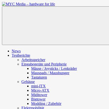
Zum
Inhalt
MYC
springen
Media
–
hardware
for
life
News
Testberichte
Arbeitsspeicher
Eingabegeräte und Peripherie
Mäuse / Joysticks / Lenkräder
Mauspads / Mausbungee
Tastaturen
Gehäuse
mini-ITX
Micro-ATX
Miditower
Bigtower
Modding / Zubehör
Elektrmobilität