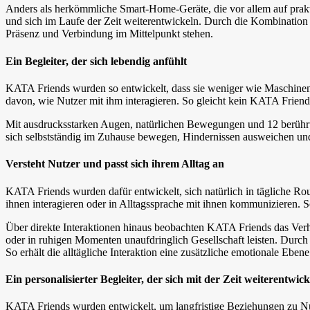
Anders als herkömmliche Smart-Home-Geräte, die vor allem auf prakti
und sich im Laufe der Zeit weiterentwickeln. Durch die Kombination
Präsenz und Verbindung im Mittelpunkt stehen.
Ein Begleiter, der sich lebendig anfühlt
KATA Friends wurden so entwickelt, dass sie weniger wie Maschinen w
davon, wie Nutzer mit ihm interagieren. So gleicht kein KATA Frien
Mit ausdrucksstarken Augen, natürlichen Bewegungen und 12 berühru
sich selbstständig im Zuhause bewegen, Hindernissen ausweichen und
Versteht Nutzer und passt sich ihrem Alltag an
KATA Friends wurden dafür entwickelt, sich natürlich in tägliche Rou
ihnen interagieren oder in Alltagssprache mit ihnen kommunizieren. So
Über direkte Interaktionen hinaus beobachten KATA Friends das Ver
oder in ruhigen Momenten unaufdringlich Gesellschaft leisten. Du
So erhält die alltägliche Interaktion eine zusätzliche emotionale Ebene
Ein personalisierter Begleiter, der sich mit der Zeit weiterentwick
KATA Friends wurden entwickelt, um langfristige Beziehungen zu Nut