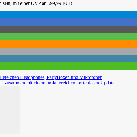
ch sein, mit einer UVP ab 599,99 EUR.
Bereichen Headphones, PartyBoxen und Mikrofonen
|S – zusammen mit einem umfangreichen kostenlosen Update