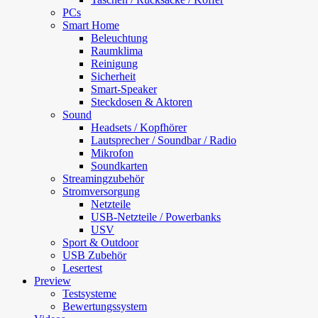
PCs
Smart Home
Beleuchtung
Raumklima
Reinigung
Sicherheit
Smart-Speaker
Steckdosen & Aktoren
Sound
Headsets / Kopfhörer
Lautsprecher / Soundbar / Radio
Mikrofon
Soundkarten
Streamingzubehör
Stromversorgung
Netzteile
USB-Netzteile / Powerbanks
USV
Sport & Outdoor
USB Zubehör
Lesertest
Preview
Testsysteme
Bewertungssystem