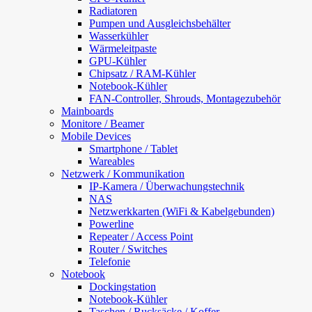
Radiatoren
Pumpen und Ausgleichsbehälter
Wasserkühler
Wärmeleitpaste
GPU-Kühler
Chipsatz / RAM-Kühler
Notebook-Kühler
FAN-Controller, Shrouds, Montagezubehör
Mainboards
Monitore / Beamer
Mobile Devices
Smartphone / Tablet
Wareables
Netzwerk / Kommunikation
IP-Kamera / Überwachungstechnik
NAS
Netzwerkkarten (WiFi & Kabelgebunden)
Powerline
Repeater / Access Point
Router / Switches
Telefonie
Notebook
Dockingstation
Notebook-Kühler
Taschen / Rucksäcke / Koffer