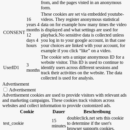
from, and the pages visted in an anonymous
form.
These cookies are set via embedded youtube-
16
videos. They register anonymous statistical
years 4
data on for example how many times the video
months
is displayed and what settings are used for
CONSENT
12
playback.No sensitive data is collected unless
days 4
you log in to your google account, in that case
hours
your choices are linked with your account, for
example if you click “like” on a video.
The cookie sets a unique anonymous ID for a
website visitor. This ID is used to continue to
3
UserID1
identify users across different sessions and
months
track their activities on the website. The data
collected is used for analysis.
Advertisement
Advertisement
Advertisement cookies are used to provide visitors with relevant ads
and marketing campaigns. These cookies track visitors across
websites and collect information to provide customized ads.
Cookie
Dauer
Beschreibung
doubleclick.net sets this cookie
15
test_cookie
to determine if the user's
minutes
browser supports cookies.