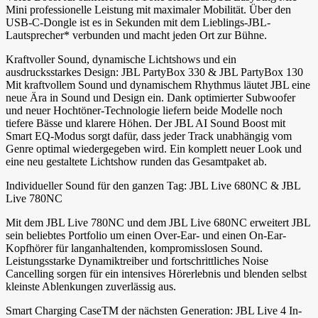
Mini professionelle Leistung mit maximaler Mobilität. Über den
USB-C-Dongle ist es in Sekunden mit dem Lieblings-JBL-
Lautsprecher* verbunden und macht jeden Ort zur Bühne.
Kraftvoller Sound, dynamische Lichtshows und ein
ausdrucksstarkes Design: JBL PartyBox 330 & JBL PartyBox 130
Mit kraftvollem Sound und dynamischem Rhythmus läutet JBL eine
neue Ära in Sound und Design ein. Dank optimierter Subwoofer
und neuer Hochtöner-Technologie liefern beide Modelle noch
tiefere Bässe und klarere Höhen. Der JBL AI Sound Boost mit
Smart EQ-Modus sorgt dafür, dass jeder Track unabhängig vom
Genre optimal wiedergegeben wird. Ein komplett neuer Look und
eine neu gestaltete Lichtshow runden das Gesamtpaket ab.
Individueller Sound für den ganzen Tag: JBL Live 680NC & JBL
Live 780NC
Mit dem JBL Live 780NC und dem JBL Live 680NC erweitert JBL
sein beliebtes Portfolio um einen Over-Ear- und einen On-Ear-
Kopfhörer für langanhaltenden, kompromisslosen Sound.
Leistungsstarke Dynamiktreiber und fortschrittliches Noise
Cancelling sorgen für ein intensives Hörerlebnis und blenden selbst
kleinste Ablenkungen zuverlässig aus.
Smart Charging CaseTM der nächsten Generation: JBL Live 4 In-