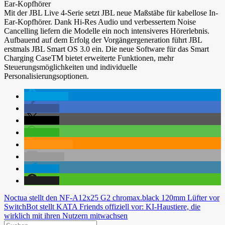
Ear-Kopfhörer
Mit der JBL Live 4-Serie setzt JBL neue Maßstäbe für kabellose In-
Ear-Kopfhörer. Dank Hi-Res Audio und verbessertem Noise
Cancelling liefern die Modelle ein noch intensiveres Hörerlebnis.
Aufbauend auf dem Erfolg der Vorgängergeneration führt JBL
erstmals JBL Smart OS 3.0 ein. Die neue Software für das Smart
Charging CaseTM bietet erweiterte Funktionen, mehr
Steuerungsmöglichkeiten und individuelle
Personalisierungsoptionen.
spenden
teilen
teilen
teilen
RSS-feed
E-Mail
teilen
teilen
Beitragsnavigation
Vorheriger
Noctua stellt den NF-A12x25 G2 chromax.black 120mm Lüfter vor
Beitrag:
Nächster
SwitchBot stellt KATA Friends offiziell vor: KI-Haustiere, die
Beitrag:
wirklich mit ihren Nutzern mitwachsen
Suchen