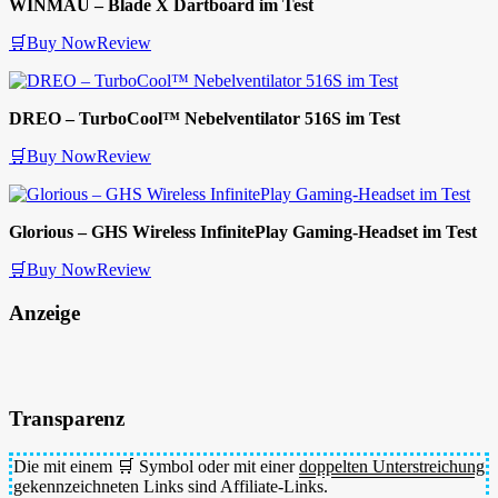
WINMAU – Blade X Dartboard im Test
🛒Buy Now
Review
DREO – TurboCool™ Nebelventilator 516S im Test
🛒Buy Now
Review
Glorious – GHS Wireless InfinitePlay Gaming-Headset im Test
🛒Buy Now
Review
Anzeige
Transparenz
Die mit einem 🛒 Symbol oder mit einer
doppelten Unterstreichung
gekennzeichneten Links sind Affiliate-Links.