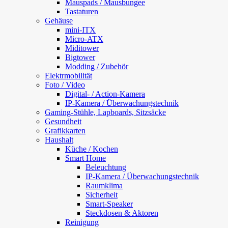
Mauspads / Mausbungee
Tastaturen
Gehäuse
mini-ITX
Micro-ATX
Miditower
Bigtower
Modding / Zubehör
Elektrmobilität
Foto / Video
Digital- / Action-Kamera
IP-Kamera / Überwachungstechnik
Gaming-Stühle, Lapboards, Sitzsäcke
Gesundheit
Grafikkarten
Haushalt
Küche / Kochen
Smart Home
Beleuchtung
IP-Kamera / Überwachungstechnik
Raumklima
Sicherheit
Smart-Speaker
Steckdosen & Aktoren
Reinigung