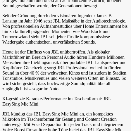
jähriges Jubiläum und blickt auf acht Jahrzehnte zurück, in denen
Sound geschaffen wurde, der Generationen bewegt.
Seit der Gründung durch den visionären Ingenieur James B.
Lansing im Jahr 1946 setzt JBL Maßstäbe in der Audiotechnologie.
Von professionellen Aufnahmestudios über Home Entertainment bis
hin zu kulturell prägenden Momenten wie Woodstock und
Tomorrowland steht JBL seit jeher für die kompromisslose
Wiedergabe authentischen, unverfälschten Sounds.
Heute ist der Einfluss von JBL unübertroffen. Als globaler
Marktführer im Bereich Personal Audio hören Hunderte Millionen
Menschen ihre Lieblingsmusik über portable JBL Lautsprecher und
Kopfhörer. Gleichzeitig sorgt JBL Professional weiterhin für den
Sound in über 40 % der weltweiten Kinos und ist zudem in Stadien,
Tonstudios, Musikvenues und vielen weiteren Orten im Einsatz. So
wird sichergestellt, dass hochwertige Soundqualität überall
zugänglich ist – sogar im Auto.
KI-gestützte Karaoke-Performance im Taschenformat: JBL
EasySing Mic Mini
JBL kündigt das JBL EasySing Mic Mini an, ein kompaktes
Mikrofon im Taschenformat für Gesang und Content Creation
unterwegs. Mit Vocal Separation für jeden Track und integriertem
Voice Boost für sanftere hohe Töne bietet das JBL EasySing Mic