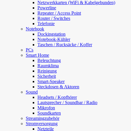
Netzwerkkarten (WiFi & Kabelgebunden)
Powerline
Repeater / Access Point
Router / Switches
Telefonie
Notebook
Dockingstation
Notebook-Kühler
Taschen / Rucksäcke / Koffer
PCs
Smart Home
Beleuchtung
Raumklima
Reinigung
Sicherheit
Smart-Speaker
Steckdosen & Aktoren
Sound
Headsets / Kopfhörer
Lautsprecher / Soundbar / Radio
Mikrofon
Soundkarten
Streamingzubehör
Stromversorgung
Netzteile