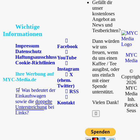
Gefällt dir
unser
kostenloses
Angebot an
News und
Wichtige
Testberichten?
Informationen
Dann würden
Impressum
Facebook
wir uns
Datenschutz
freuen, wenn
MYC
Haftungsausschluss
YouTube
du uns einen
Media
Cookie-Richtlinien
Kaffee / Tee
Instagram
ausgibst, oder
©
Ihre Werbung auf
X
uns einfach
Copyrigh
MYC-Media.de
(ehem.
mit einer
2026
Twitter)
Spende
MYC
🛒 Was bedeutet der
RSS
unterstützt.
Media
Einkaufswagen
Inh.
sowie die
doppelte
Vielen Dank!
Kontakt
Patrick
Unterstreichung
bei
Seus
Links?