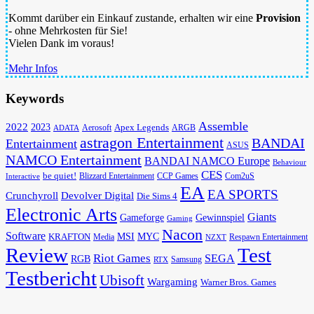
Kommt darüber ein Einkauf zustande, erhalten wir eine
Provision
- ohne Mehrkosten für Sie!
Vielen Dank im voraus!
Mehr Infos
Keywords
Assemble
2022
2023
Apex Legends
Aerosoft
ADATA
ARGB
astragon Entertainment
BANDAI
Entertainment
ASUS
NAMCO Entertainment
BANDAI NAMCO Europe
Behaviour
CES
be quiet!
Blizzard Entertainment
CCP Games
Com2uS
Interactive
EA
EA SPORTS
Devolver Digital
Crunchyroll
Die Sims 4
Electronic Arts
Giants
Gameforge
Gewinnspiel
Gaming
Nacon
Software
MSI
KRAFTON
MYC
Media
Respawn Entertainment
NZXT
Review
Test
Riot Games
SEGA
RGB
Samsung
RTX
Testbericht
Ubisoft
Wargaming
Warner Bros. Games