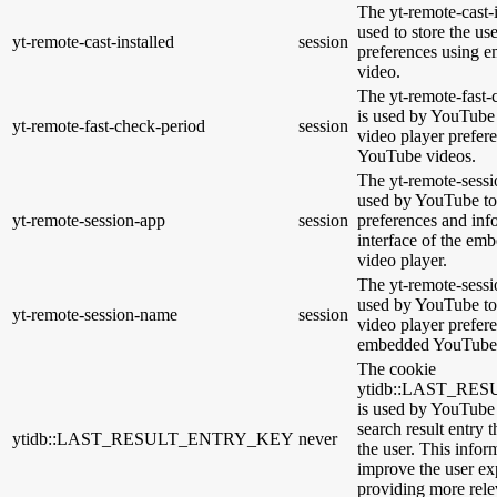
The yt-remote-cast-i
used to store the us
yt-remote-cast-installed
session
preferences using
video.
The yt-remote-fast-
is used by YouTube t
yt-remote-fast-check-period
session
video player prefer
YouTube videos.
The yt-remote-sessi
used by YouTube to 
yt-remote-session-app
session
preferences and inf
interface of the e
video player.
The yt-remote-sessi
used by YouTube to 
yt-remote-session-name
session
video player prefer
embedded YouTube 
The cookie
ytidb::LAST_R
is used by YouTube t
search result entry 
ytidb::LAST_RESULT_ENTRY_KEY
never
the user. This infor
improve the user ex
providing more relev