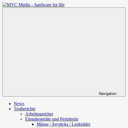
Zum
Inhalt
MYC
springen
Media
–
hardware
for
life
Navigation
News
Testberichte
Arbeitsspeicher
Eingabegeräte und Peripherie
Mäuse / Joysticks / Lenkräder