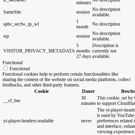
minutes
No description
SameSite
session
available.
1
spbc_secfw_ip_wl
No description
month
No description
srp
session
available.
5
Description is
VISITOR_PRIVACY_METADATA
months
currently not
27 days
available.
Functional
Functional
Functional cookies help to perform certain functionalities like
sharing the content of the website on social media platforms, collect
feedbacks, and other third-party features.
Cookie
Dauer
Besch
30
This cookie, set by 
__cf_bm
minutes
to support Cloudfl
The yt-player-heade
is used by YouTube 
yt-player-headers-readable
never
preferences related
and interface, enhan
viewing experience