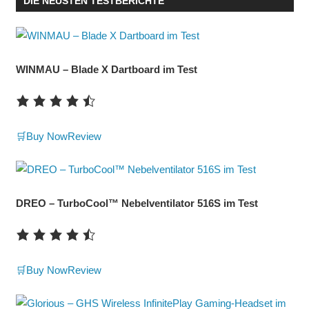
DIE NEUSTEN TESTBERICHTE
WINMAU – Blade X Dartboard im Test
🛒Buy Now
Review
DREO – TurboCool™ Nebelventilator 516S im Test
🛒Buy Now
Review