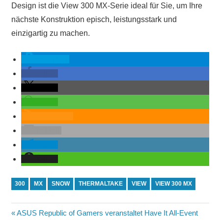
Design ist die View 300 MX-Serie ideal für Sie, um Ihre
nächste Konstruktion episch, leistungsstark und
einzigartig zu machen.
spenden
teilen
teilen
teilen
RSS-feed
E-Mail
teilen
teilen
300
MX
SNOW
THERMALTAKE
VIEW
VIEW 300 MX
Beitragsnavigation
Vorheriger
ASUS Republic of Gamers veranstaltet Have It All-Event