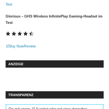
Glorious – GHS Wireless InfinitePlay Gaming-Headset im
Test
🛒Buy Now
Review
ANZEIGE
TRANSPARENZ
Die mit einem 🛒 Symbol oder mit einer
doppelten