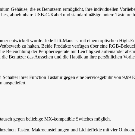
ium-Gehäuse, die es Benutzern ermöglicht, ihre individuellen Vorliebe
s, abnehmbare USB-C-Kabel und standardmäßige untere Tastenreihe. 
amer entwickelt wurde. Jede Lift-Maus ist mit einem optischen High-En
 im Wettbewerb zu halten. Beide Produkte verfügen über eine RGB-Bele
ie Beleuchtung der Peripheriegeräte mit Leichtigkeit aufeinander a
die Benutzer das Aussehen und die Haptik an ihre persönlichen Vorli
halter ihrer Function Tastatur gegen eine Servicegebühr von 9,99 Eu
ausgeliefert.
ustausch gegen beliebige MX-kompatible Switches möglich.
elnen Tasten, Makroeinstellungen und Lichteffekte mit vier Onboard-