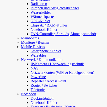
Radiatoren
Pumpen und Ausgleichsbehälter
Wasserkühler
Wärmeleitpaste
GPU-Kühler
Chipsatz / RAM-Kühler
Notebook-Kühler
FAN-Controller, Shrouds, Montagezubehör
Mainboards
Monitore / Beamer
Mobile Devices
Smartphone / Tablet
Wareables
Netzwerk / Kommunikation
IP-Kamera / Überwachungstechnik
NAS
Netzwerkkarten (WiFi & Kabelgebunden)
Powerline
Repeater / Access Point
Router / Switches
Telefonie
Notebook
Dockingstation
Notebook-Kühler
Taschen / Rucksäcke / Koffer