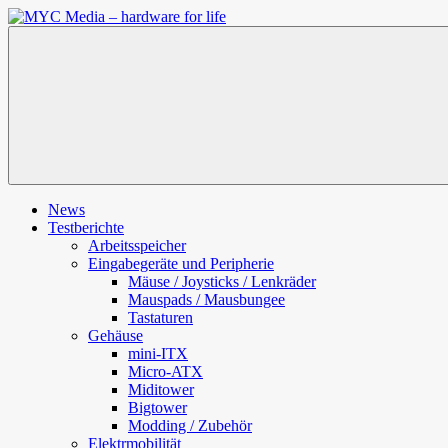
Zum
Inhalt
MYC
springen
Media
–
hardware
for
life
News
Testberichte
Arbeitsspeicher
Eingabegeräte und Peripherie
Mäuse / Joysticks / Lenkräder
Mauspads / Mausbungee
Tastaturen
Gehäuse
mini-ITX
Micro-ATX
Miditower
Bigtower
Modding / Zubehör
Elektrmobilität