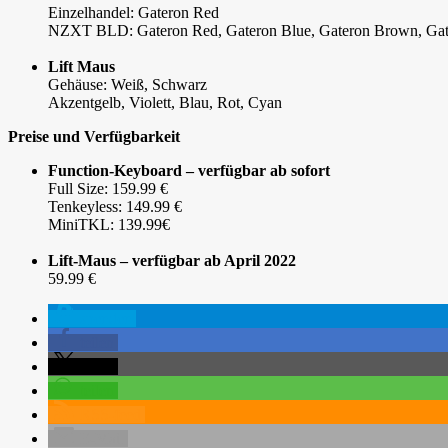
Einzelhandel: Gateron Red
NZXT BLD: Gateron Red, Gateron Blue, Gateron Brown, Gateron 
Lift Maus
Gehäuse: Weiß, Schwarz
Akzentgelb, Violett, Blau, Rot, Cyan
Preise und Verfügbarkeit
Function-Keyboard – verfügbar ab sofort
Full Size: 159.99 €
Tenkeyless: 149.99 €
MiniTKL: 139.99€
Lift-Maus – verfügbar ab April 2022
59.99 €
spenden
teilen
teilen
teilen
RSS-feed
E-Mail