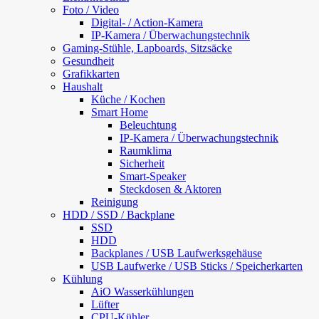
Foto / Video
Digital- / Action-Kamera
IP-Kamera / Überwachungstechnik
Gaming-Stühle, Lapboards, Sitzsäcke
Gesundheit
Grafikkarten
Haushalt
Küche / Kochen
Smart Home
Beleuchtung
IP-Kamera / Überwachungstechnik
Raumklima
Sicherheit
Smart-Speaker
Steckdosen & Aktoren
Reinigung
HDD / SSD / Backplane
SSD
HDD
Backplanes / USB Laufwerksgehäuse
USB Laufwerke / USB Sticks / Speicherkarten
Kühlung
AiO Wasserkühlungen
Lüfter
CPU-Kühler