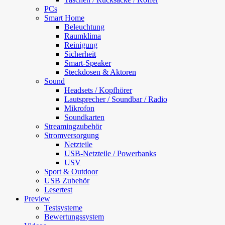
PCs
Smart Home
Beleuchtung
Raumklima
Reinigung
Sicherheit
Smart-Speaker
Steckdosen & Aktoren
Sound
Headsets / Kopfhörer
Lautsprecher / Soundbar / Radio
Mikrofon
Soundkarten
Streamingzubehör
Stromversorgung
Netzteile
USB-Netzteile / Powerbanks
USV
Sport & Outdoor
USB Zubehör
Lesertest
Preview
Testsysteme
Bewertungssystem