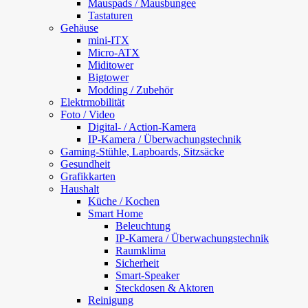
Mauspads / Mausbungee
Tastaturen
Gehäuse
mini-ITX
Micro-ATX
Miditower
Bigtower
Modding / Zubehör
Elektrmobilität
Foto / Video
Digital- / Action-Kamera
IP-Kamera / Überwachungstechnik
Gaming-Stühle, Lapboards, Sitzsäcke
Gesundheit
Grafikkarten
Haushalt
Küche / Kochen
Smart Home
Beleuchtung
IP-Kamera / Überwachungstechnik
Raumklima
Sicherheit
Smart-Speaker
Steckdosen & Aktoren
Reinigung