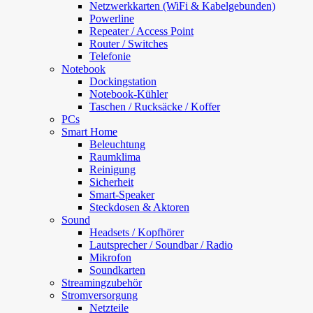
Netzwerkkarten (WiFi & Kabelgebunden)
Powerline
Repeater / Access Point
Router / Switches
Telefonie
Notebook
Dockingstation
Notebook-Kühler
Taschen / Rucksäcke / Koffer
PCs
Smart Home
Beleuchtung
Raumklima
Reinigung
Sicherheit
Smart-Speaker
Steckdosen & Aktoren
Sound
Headsets / Kopfhörer
Lautsprecher / Soundbar / Radio
Mikrofon
Soundkarten
Streamingzubehör
Stromversorgung
Netzteile