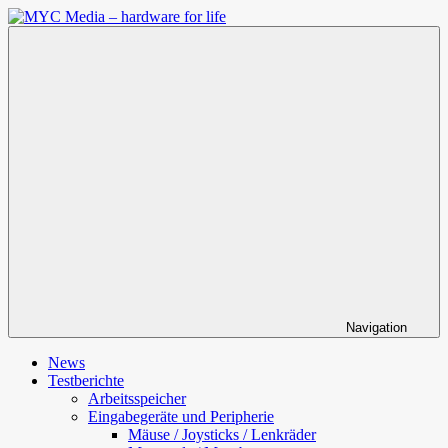
Zum
Inhalt
MYC
springen
Media
–
hardware
for
life
Navigation
News
Testberichte
Arbeitsspeicher
Eingabegeräte und Peripherie
Mäuse / Joysticks / Lenkräder