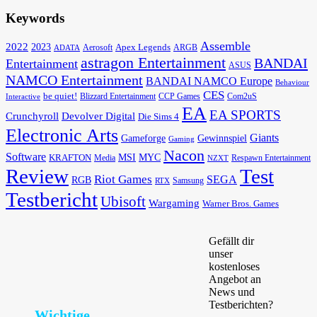
Keywords
Assemble
2022
2023
Apex Legends
Aerosoft
ADATA
ARGB
astragon Entertainment
BANDAI
Entertainment
ASUS
NAMCO Entertainment
BANDAI NAMCO Europe
Behaviour
CES
be quiet!
Blizzard Entertainment
CCP Games
Com2uS
Interactive
EA
EA SPORTS
Devolver Digital
Crunchyroll
Die Sims 4
Electronic Arts
Giants
Gameforge
Gewinnspiel
Gaming
Nacon
Software
MSI
KRAFTON
MYC
Media
Respawn Entertainment
NZXT
Review
Test
Riot Games
SEGA
RGB
Samsung
RTX
Testbericht
Ubisoft
Wargaming
Warner Bros. Games
Gefällt dir
unser
kostenloses
Angebot an
News und
Testberichten?
Wichtige