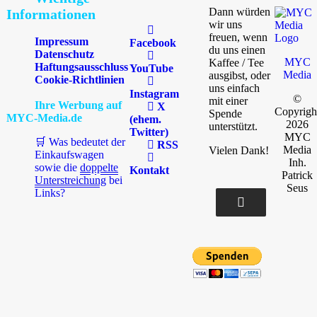
Dann würden
Informationen
wir uns
freuen, wenn
Impressum
Facebook
du uns einen
Datenschutz
MYC
Kaffee / Tee
Haftungsausschluss
YouTube
Media
ausgibst, oder
Cookie-Richtlinien
uns einfach
Instagram
©
mit einer
Ihre Werbung auf
X
Copyrigh
Spende
MYC-Media.de
(ehem.
2026
unterstützt.
Twitter)
MYC
🛒 Was bedeutet der
RSS
Media
Vielen Dank!
Einkaufswagen
Inh.
sowie die
doppelte
Kontakt
Patrick
Unterstreichung
bei
Seus
Links?