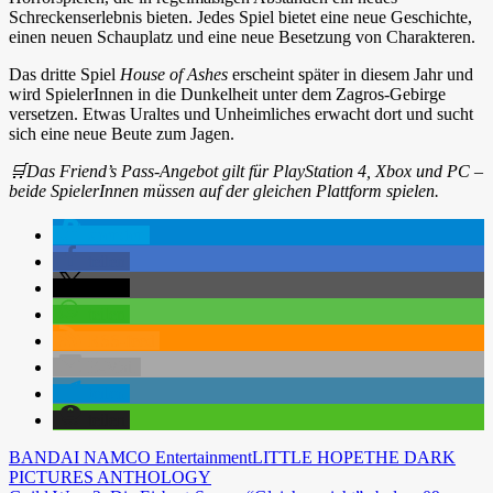
Schreckenserlebnis bieten. Jedes Spiel bietet eine neue Geschichte,
einen neuen Schauplatz und eine neue Besetzung von Charakteren.
Das dritte Spiel
House of Ashes
erscheint später in diesem Jahr und
wird SpielerInnen in die Dunkelheit unter dem Zagros-Gebirge
versetzen. Etwas Uraltes und Unheimliches erwacht dort und sucht
sich eine neue Beute zum Jagen.
🛒Das Friend’s Pass-Angebot gilt für PlayStation 4, Xbox und PC –
beide SpielerInnen müssen auf der gleichen Plattform spielen.
spenden
teilen
teilen
teilen
RSS-feed
E-Mail
teilen
teilen
BANDAI NAMCO Entertainment
LITTLE HOPE
THE DARK
PICTURES ANTHOLOGY