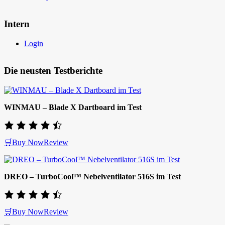
Intern
Login
Die neusten Testberichte
WINMAU – Blade X Dartboard im Test
🛒Buy Now
Review
DREO – TurboCool™ Nebelventilator 516S im Test
🛒Buy Now
Review