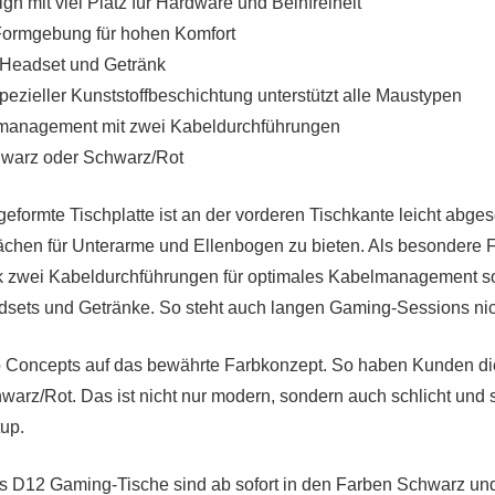
gn mit viel Platz für Hardware und Beinfreiheit
ormgebung für hohen Komfort
 Headset und Getränk
spezieller Kunststoffbeschichtung unterstützt alle Maustypen
management mit zwei Kabeldurchführungen
chwarz oder Schwarz/Rot
eformte Tischplatte ist an der vorderen Tischkante leicht abge
ächen für Unterarme und Ellenbogen zu bieten. Als besondere F
zwei Kabeldurchführungen für optimales Kabelmanagement so
adsets und Getränke. So steht auch langen Gaming-Sessions ni
tro Concepts auf das bewährte Farbkonzept. So haben Kunden d
arz/Rot. Das ist nicht nur modern, sondern auch schlicht und 
up.
s D12 Gaming-Tische sind ab sofort in den Farben Schwarz un