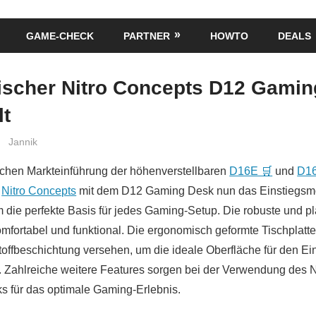
GAME-CHECK
PARTNER
HOWTO
DEALS
scher Nitro Concepts D12 Gamin
lt
Jannik
ichen Markteinführung der höhenverstellbaren
D16E 🛒
und
D1
t
Nitro Concepts
mit dem D12 Gaming Desk nun das Einstiegsm
m die perfekte Basis für jedes Gaming-Setup. Die robuste und pl
omfortabel und funktional. Die ergonomisch geformte Tischplatte 
toffbeschichtung versehen, um die ideale Oberfläche für den E
 Zahlreiche weitere Features sorgen bei der Verwendung des N
 für das optimale Gaming-Erlebnis.