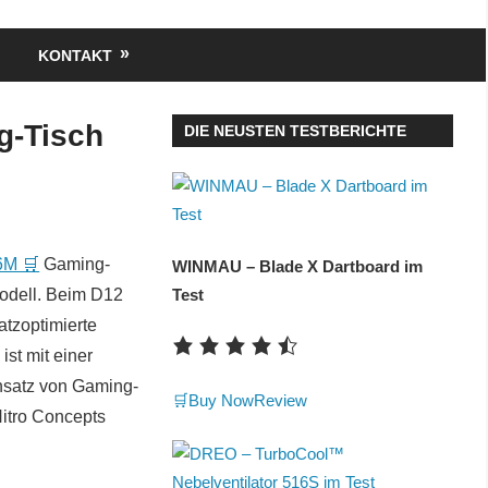
KONTAKT
g-Tisch
DIE NEUSTEN TESTBERICHTE
6M 🛒
Gaming-
WINMAU – Blade X Dartboard im
odell. Beim D12
Test
atzoptimierte
ist mit einer
insatz von Gaming-
🛒Buy Now
Review
itro Concepts