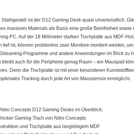
n Stahlgestell ist der D12 Gaming Desk quasi unverwüstlich. Glei
s massiven Materials als Basis eine große Beinfreiheit sowie m
ng-PC. Auf der 18 Millimeter starken Tischplatte aus MDF-Holz
 tief ist, können problemlos zwei Monitore montiert werden, u
 Streaming-Programme und andere Anwendungen im Blick zu h
h bleibt auch für die Peripherie genug Raum – ein Mauspad kön
ren. Denn die Tischplatte ist mit einer besonderen Kunststoffb
 optimales Tracking durch jede Art von Maussensor ermöglicht.
 Nitro Concepts D12 Gaming Desks im Überblick:
chicker Gaming-Tisch von Nitro Concepts
nstruktion und Tischplatte aus langlebigem MDF