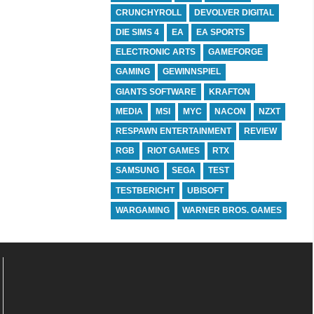
CRUNCHYROLL
DEVOLVER DIGITAL
DIE SIMS 4
EA
EA SPORTS
ELECTRONIC ARTS
GAMEFORGE
GAMING
GEWINNSPIEL
GIANTS SOFTWARE
KRAFTON
MEDIA
MSI
MYC
NACON
NZXT
RESPAWN ENTERTAINMENT
REVIEW
RGB
RIOT GAMES
RTX
SAMSUNG
SEGA
TEST
TESTBERICHT
UBISOFT
WARGAMING
WARNER BROS. GAMES