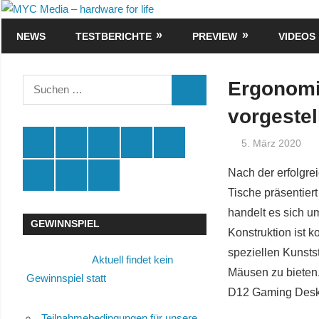
Zum
MYC
Inhalt
NEWS
TESTBERICHTE
PREVIEW
VIDEOS
Media
springen
–
Suchen
Ergonomi
SUCHEN
nach:
hardware
vorgestel
for
Spende
Facebook
Youtube
Instagram
X
5. März 2020
life
Amazon
RSS
Kontakt
Nach der erfolgre
🛒
Tische präsentier
handelt es sich u
GEWINNSPIEL
Konstruktion ist k
speziellen Kunsts
Aktuell findet kein
Mäusen zu bieten.
Gewinnspiel statt
D12 Gaming Desks
Teilnahmebedingungen für unsere