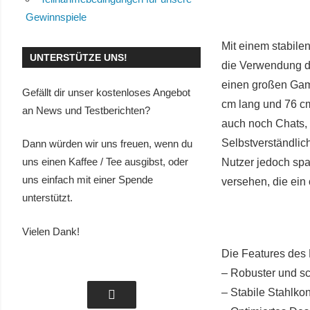
Gewinnspiele
Mit einem stabile
UNTERSTÜTZE UNS!
die Verwendung de
einen großen Gami
Gefällt dir unser kostenloses Angebot
cm lang und 76 cm
an News und Testberichten?
auch noch Chats,
Selbstverständlic
Dann würden wir uns freuen, wenn du
uns einen Kaffee / Tee ausgibst, oder
Nutzer jedoch spa
uns einfach mit einer Spende
versehen, die ein
unterstützt.
Vielen Dank!
Die Features des
– Robuster und s
– Stabile Stahlko