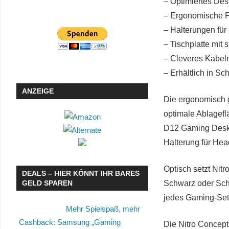
– Optimiertes Desi
– Ergonomische F
– Halterungen für
– Tischplatte mit 
– Cleveres Kabel
– Erhältlich in S
ANZEIGE
Die ergonomisch g
optimale Ablagefl
D12 Gaming Desk 
Halterung für He
Optisch setzt Ni
DEALS – HIER KÖNNT IHR BARES
GELD SPAREN
Schwarz oder Schw
jedes Gaming-Set
Mehr Spielspaß, mehr
Cashback: Samsung „Gaming
Die Nitro Concept