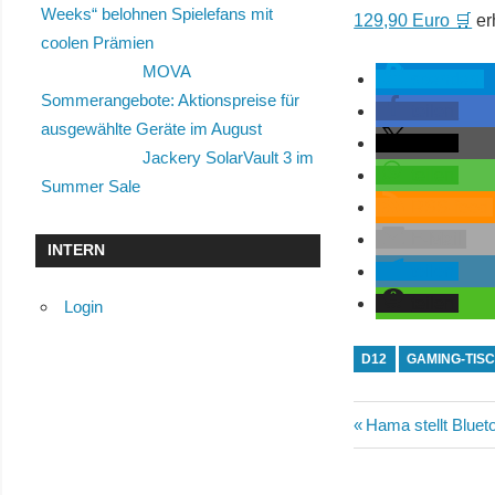
Weeks“ belohnen Spielefans mit
129,90 Euro 🛒
erh
coolen Prämien
MOVA
spenden
Sommerangebote: Aktionspreise für
teilen
ausgewählte Geräte im August
teilen
Jackery SolarVault 3 im
teilen
Summer Sale
RSS-feed
E-Mail
INTERN
teilen
teilen
Login
D12
GAMING-TIS
Beitragsn
Vorheriger
Hama stellt Bluet
Beitrag: