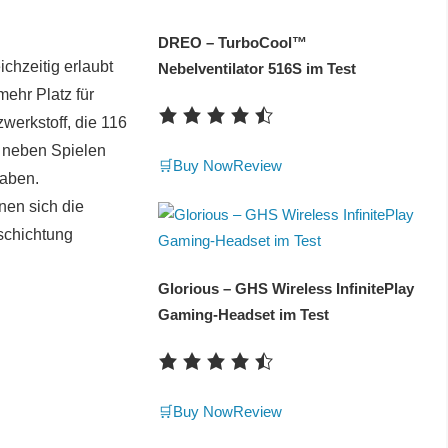
DREO – TurboCool™
chzeitig erlaubt
Nebelventilator 516S im Test
ehr Platz für
werkstoff, die 116
m neben Spielen
🛒Buy Now
Review
aben.
nen sich die
eschichtung
Glorious – GHS Wireless InfinitePlay
Gaming-Headset im Test
🛒Buy Now
Review