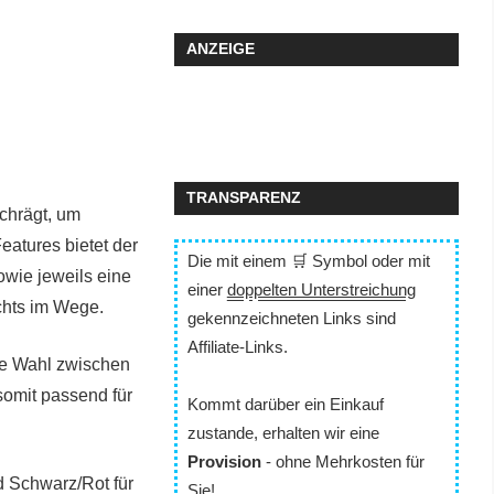
ANZEIGE
TRANSPARENZ
schrägt, um
eatures bietet der
Die mit einem 🛒 Symbol oder mit
wie jeweils eine
einer
doppelten Unterstreichung
chts im Wege.
gekennzeichneten Links sind
Affiliate-Links.
ie Wahl zwischen
somit passend für
Kommt darüber ein Einkauf
zustande, erhalten wir eine
Provision
- ohne Mehrkosten für
d Schwarz/Rot für
Sie!