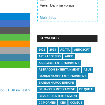
Vielen Dank im voraus!
Mehr Infos
KEYWORDS
2022
2023
ADATA
AEROSOFT
APEX LEGENDS
ARGB
ASSEMBLE ENTERTAINMENT
ASTRAGON ENTERTAINMENT
ASUS
BANDAI NAMCO ENTERTAINMENT
BANDAI NAMCO EUROPE
BEHAVIOUR INTERACTIVE
BE QUIET!
 GT BK im Test
BLIZZARD ENTERTAINMENT
CCP GAMES
CES
COM2US