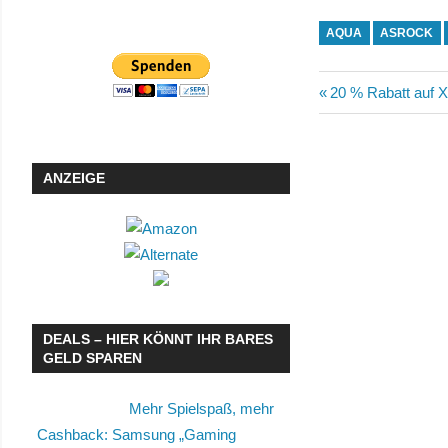
AQUA
ASROCK
Beitragsn
Vorheriger
20 % Rabatt auf
Beitrag:
ANZEIGE
DEALS – HIER KÖNNT IHR BARES
GELD SPAREN
Mehr Spielspaß, mehr
Cashback: Samsung „Gaming