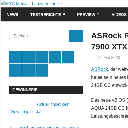
Zum
MYC
Inhalt
NEWS
TESTBERICHTE
PREVIEW
VIDEOS
Media
springen
–
Suchen
ASRock R
SUCHEN
nach:
hardware
7900 XT
for
Spende
Facebook
Youtube
Instagram
X
27. Mai 2023
life
Amazon
RSS
Kontakt
ASRock
, der wel
🛒
heute sein neues
24GB OC entwickel
GEWINNSPIEL
Das neue vBIOS
Aktuell findet kein
AQUA 24GB OC ist 
Gewinnspiel statt
Leistungsbeschrä
Teilnahmebedingungen für unsere