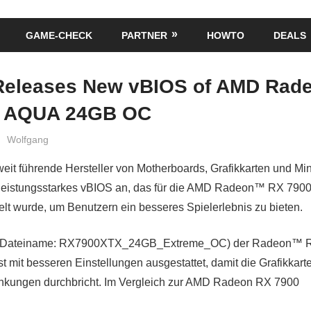
GAME-CHECK
PARTNER
HOWTO
DEALS
eleases New vBIOS of AMD Ra
X AQUA 24GB OC
Wolfgang
tweit führende Hersteller von Motherboards, Grafikkarten und Mi
 leistungsstarkes vBIOS an, das für die AMD Radeon™ RX 79
t wurde, um Benutzern ein besseres Spielerlebnis zu bieten.
 (Dateiname: RX7900XTX_24GB_Extreme_OC) der Radeon™ 
mit besseren Einstellungen ausgestattet, damit die Grafikkarte
nkungen durchbricht. Im Vergleich zur AMD Radeon RX 7900