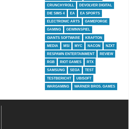
CRUNCHYROLL
DEVOLVER DIGITAL
DIE SIMS 4
EA
EA SPORTS
ELECTRONIC ARTS
GAMEFORGE
GAMING
GEWINNSPIEL
GIANTS SOFTWARE
KRAFTON
MEDIA
MSI
MYC
NACON
NZXT
RESPAWN ENTERTAINMENT
REVIEW
RGB
RIOT GAMES
RTX
SAMSUNG
SEGA
TEST
TESTBERICHT
UBISOFT
WARGAMING
WARNER BROS. GAMES