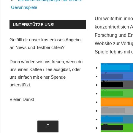
Gewinnspiele
Um weiterhin inno
UNTERSTÜTZE UNS!
konzentriert sich 
Forschung und Ent
Gefällt dir unser kostenloses Angebot
Website zur Verfü
an News und Testberichten?
Spielerlebnis mit
Dann würden wir uns freuen, wenn du
spenden
uns einen Kaffee / Tee ausgibst, oder
teilen
uns einfach mit einer Spende
teilen
unterstützt.
teilen
Vielen Dank!
RSS-feed
E-Mail
teilen
teilen