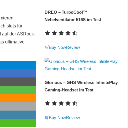
DREO – TurboCool™
imieren,
Nebelventilator 516S im Test
h stets für
d auf der ASRock-
s ultimative
🛒Buy Now
Review
Glorious – GHS Wireless InfinitePlay
Gaming-Headset im Test
🛒Buy Now
Review