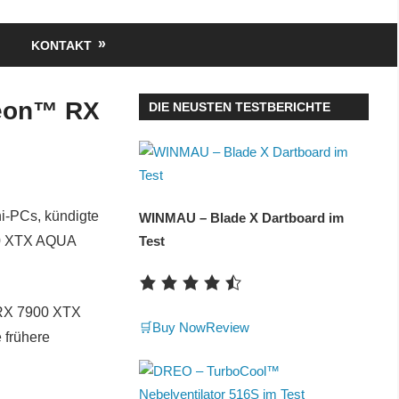
KONTAKT
deon™ RX
DIE NEUSTEN TESTBERICHTE
ni-PCs, kündigte
WINMAU – Blade X Dartboard im
00 XTX AQUA
Test
RX 7900 XTX
🛒Buy Now
Review
 frühere