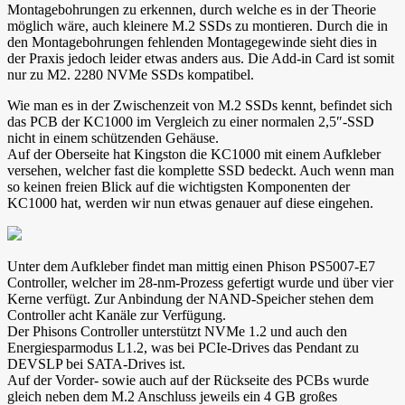
Montagebohrungen zu erkennen, durch welche es in der Theorie
möglich wäre, auch kleinere M.2 SSDs zu montieren. Durch die in
den Montagebohrungen fehlenden Montagegewinde sieht dies in
der Praxis jedoch leider etwas anders aus. Die Add-in Card ist somit
nur zu M2. 2280 NVMe SSDs kompatibel.
Wie man es in der Zwischenzeit von M.2 SSDs kennt, befindet sich
das PCB der KC1000 im Vergleich zu einer normalen 2,5″-SSD
nicht in einem schützenden Gehäuse.
Auf der Oberseite hat Kingston die KC1000 mit einem Aufkleber
versehen, welcher fast die komplette SSD bedeckt. Auch wenn man
so keinen freien Blick auf die wichtigsten Komponenten der
KC1000 hat, werden wir nun etwas genauer auf diese eingehen.
Unter dem Aufkleber findet man mittig einen Phison PS5007-E7
Controller, welcher im 28-nm-Prozess gefertigt wurde und über vier
Kerne verfügt. Zur Anbindung der NAND-Speicher stehen dem
Controller acht Kanäle zur Verfügung.
Der Phisons Controller unterstützt NVMe 1.2 und auch den
Energiesparmodus L1.2, was bei PCIe-Drives das Pendant zu
DEVSLP bei SATA-Drives ist.
Auf der Vorder- sowie auch auf der Rückseite des PCBs wurde
gleich neben dem M.2 Anschluss jeweils ein 4 GB großes