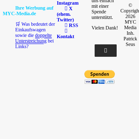
uns einfach
Instagram
©
mit einer
Ihre Werbung auf
X
Copyrigh
Spende
MYC-Media.de
(ehem.
2026
unterstützt.
Twitter)
MYC
🛒 Was bedeutet der
RSS
Media
Vielen Dank!
Einkaufswagen
Inh.
sowie die
doppelte
Kontakt
Patrick
Unterstreichung
bei
Seus
Links?