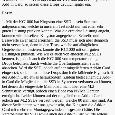
Add-in Card, so setzen diese Drops deutlich später ein.
Fazit:
1. Mit der KC1000 hat Kingston eine SSD in sein Sortiment
aufgenommen, welche in unserem Test nicht nur mit einer sehr
guten Leistung punkten konnte. Was die erreichte Leistung angeht,
konnten wir die seitens Kingston angegebenen Schreib- und
Lesewerte zwar nicht erreichen, die SSD muss sich aber dennoch
nicht verstecken, denn in den Tests, welche auf alltäglichen
Gegebenheiten basieren, konnte die KC1000 mit sehr guten
Leistungen punkten. Wie wir es auch von anderen M.2 SSDs
kennen, ist jedoch auch die KC1000 von temperaturbedingten
Drops betroffen, durch welche die Übertragungsraten etwas
absacken. Wird die SSD jedoch auf der mitgelieferten Add-in Card
eingesetzt, so kann man diese Drops durch die kühlende Eigenschaft
der Add-in Card etwas herauszögern. Zudem bietet einem die Add-
in Card die Möglichkeit, die SSD in Systemen verbauen zu können,
bei denen das eingesetzte Mainboard nicht über eine M.2
Schnittstelle verfügt, jedoch einen Boot von NVMe Geräten
ermöglicht. Leider können auf der mitgelieferten Add-in Card
jedoch nur M.2 SSDs verbaut werden, welche 80 mm lang sind. An
dieser Stelle hätten wir uns gewünscht, das Kingston die Add-in
Card mit mehreren Montagegewinden ausgestattet hätte. Die
Verarbeitung der SSD sowie auch der Add-in Card wurde seitens