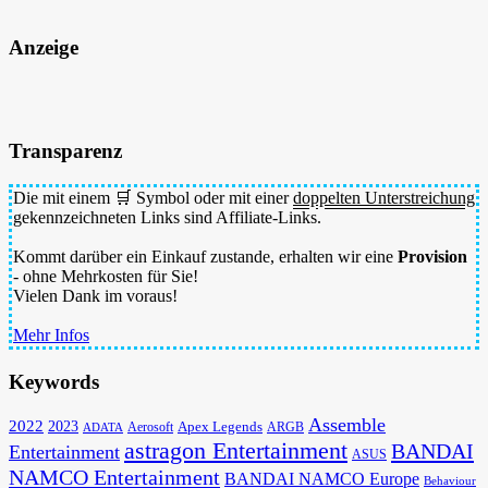
Anzeige
Transparenz
Die mit einem 🛒 Symbol oder mit einer
doppelten Unterstreichung
gekennzeichneten Links sind Affiliate-Links.
Kommt darüber ein Einkauf zustande, erhalten wir eine
Provision
- ohne Mehrkosten für Sie!
Vielen Dank im voraus!
Mehr Infos
Keywords
Assemble
2022
2023
Apex Legends
Aerosoft
ADATA
ARGB
astragon Entertainment
BANDAI
Entertainment
ASUS
NAMCO Entertainment
BANDAI NAMCO Europe
Behaviour