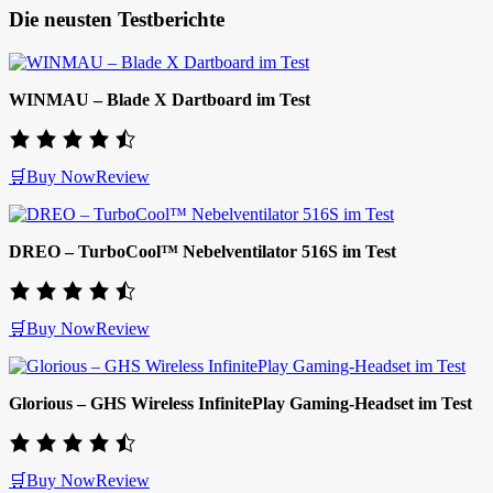
Die neusten Testberichte
WINMAU – Blade X Dartboard im Test
🛒Buy Now
Review
DREO – TurboCool™ Nebelventilator 516S im Test
🛒Buy Now
Review
Glorious – GHS Wireless InfinitePlay Gaming-Headset im Test
🛒Buy Now
Review