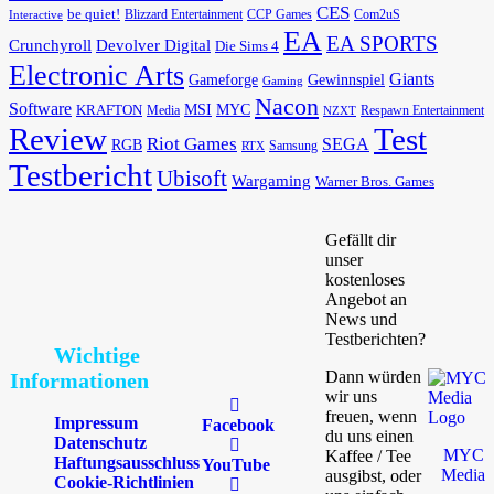
CES
be quiet!
Blizzard Entertainment
CCP Games
Com2uS
Interactive
EA
EA SPORTS
Devolver Digital
Crunchyroll
Die Sims 4
Electronic Arts
Giants
Gameforge
Gewinnspiel
Gaming
Nacon
Software
MSI
KRAFTON
MYC
Media
Respawn Entertainment
NZXT
Review
Test
Riot Games
SEGA
RGB
Samsung
RTX
Testbericht
Ubisoft
Wargaming
Warner Bros. Games
Gefällt dir
unser
kostenloses
Angebot an
News und
Testberichten?
Wichtige
Dann würden
Informationen
wir uns
freuen, wenn
Impressum
Facebook
du uns einen
Datenschutz
MYC
Kaffee / Tee
Haftungsausschluss
YouTube
Media
ausgibst, oder
Cookie-Richtlinien