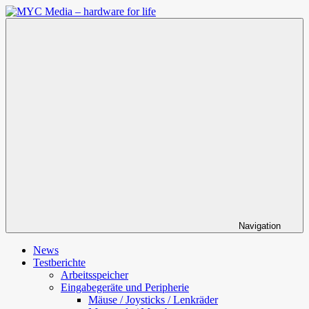
Zum
Inhalt
MYC
springen
Media
–
hardware
for
life
Navigation
News
Testberichte
Arbeitsspeicher
Eingabegeräte und Peripherie
Mäuse / Joysticks / Lenkräder