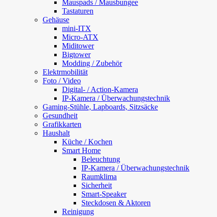
Mauspads / Mausbungee
Tastaturen
Gehäuse
mini-ITX
Micro-ATX
Miditower
Bigtower
Modding / Zubehör
Elektrmobilität
Foto / Video
Digital- / Action-Kamera
IP-Kamera / Überwachungstechnik
Gaming-Stühle, Lapboards, Sitzsäcke
Gesundheit
Grafikkarten
Haushalt
Küche / Kochen
Smart Home
Beleuchtung
IP-Kamera / Überwachungstechnik
Raumklima
Sicherheit
Smart-Speaker
Steckdosen & Aktoren
Reinigung