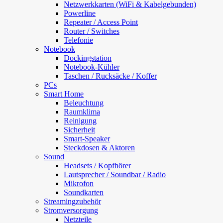
Netzwerkkarten (WiFi & Kabelgebunden)
Powerline
Repeater / Access Point
Router / Switches
Telefonie
Notebook
Dockingstation
Notebook-Kühler
Taschen / Rucksäcke / Koffer
PCs
Smart Home
Beleuchtung
Raumklima
Reinigung
Sicherheit
Smart-Speaker
Steckdosen & Aktoren
Sound
Headsets / Kopfhörer
Lautsprecher / Soundbar / Radio
Mikrofon
Soundkarten
Streamingzubehör
Stromversorgung
Netzteile