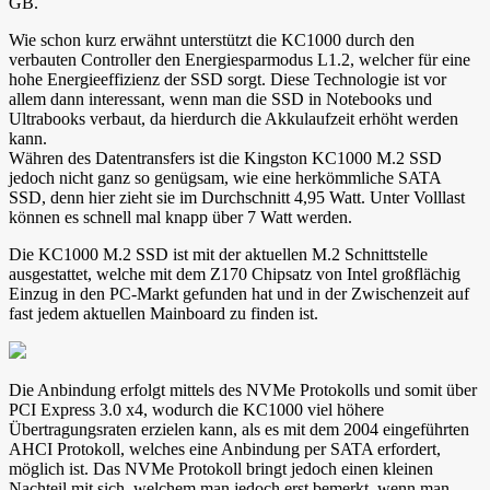
GB.
Wie schon kurz erwähnt unterstützt die KC1000 durch den
verbauten Controller den Energiesparmodus L1.2, welcher für eine
hohe Energieeffizienz der SSD sorgt. Diese Technologie ist vor
allem dann interessant, wenn man die SSD in Notebooks und
Ultrabooks verbaut, da hierdurch die Akkulaufzeit erhöht werden
kann.
Währen des Datentransfers ist die Kingston KC1000 M.2 SSD
jedoch nicht ganz so genügsam, wie eine herkömmliche SATA
SSD, denn hier zieht sie im Durchschnitt 4,95 Watt. Unter Volllast
können es schnell mal knapp über 7 Watt werden.
Die KC1000 M.2 SSD ist mit der aktuellen M.2 Schnittstelle
ausgestattet, welche mit dem Z170 Chipsatz von Intel großflächig
Einzug in den PC-Markt gefunden hat und in der Zwischenzeit auf
fast jedem aktuellen Mainboard zu finden ist.
Die Anbindung erfolgt mittels des NVMe Protokolls und somit über
PCI Express 3.0 x4, wodurch die KC1000 viel höhere
Übertragungsraten erzielen kann, als es mit dem 2004 eingeführten
AHCI Protokoll, welches eine Anbindung per SATA erfordert,
möglich ist. Das NVMe Protokoll bringt jedoch einen kleinen
Nachteil mit sich, welchem man jedoch erst bemerkt, wenn man