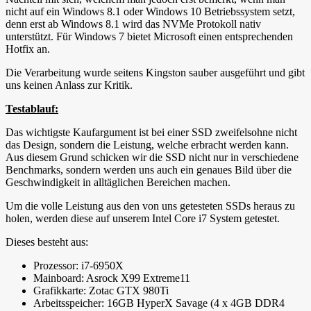
nicht auf ein Windows 8.1 oder Windows 10 Betriebssystem setzt,
denn erst ab Windows 8.1 wird das NVMe Protokoll nativ
unterstützt. Für Windows 7 bietet Microsoft einen entsprechenden
Hotfix an.
Die Verarbeitung wurde seitens Kingston sauber ausgeführt und gibt
uns keinen Anlass zur Kritik.
Testablauf:
Das wichtigste Kaufargument ist bei einer SSD zweifelsohne nicht
das Design, sondern die Leistung, welche erbracht werden kann.
Aus diesem Grund schicken wir die SSD nicht nur in verschiedene
Benchmarks, sondern werden uns auch ein genaues Bild über die
Geschwindigkeit in alltäglichen Bereichen machen.
Um die volle Leistung aus den von uns getesteten SSDs heraus zu
holen, werden diese auf unserem Intel Core i7 System getestet.
Dieses besteht aus:
Prozessor: i7-6950X
Mainboard: Asrock X99 Extreme11
Grafikkarte: Zotac GTX 980Ti
Arbeitsspeicher: 16GB HyperX Savage (4 x 4GB DDR4