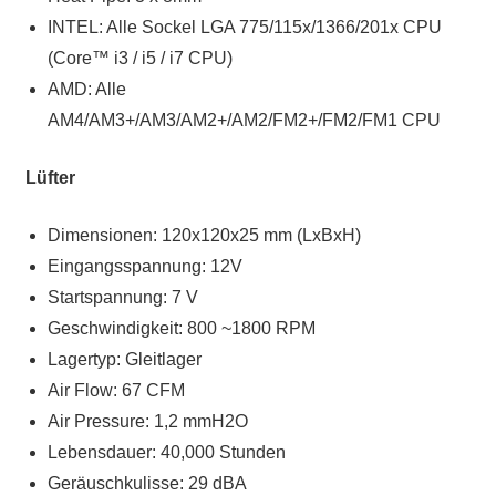
INTEL: Alle Sockel LGA 775/115x/1366/201x CPU
(Core™ i3 / i5 / i7 CPU)
AMD: Alle
AM4/AM3+/AM3/AM2+/AM2/FM2+/FM2/FM1 CPU
Lüfter
Dimensionen: 120x120x25 mm (LxBxH)
Eingangsspannung: 12V
Startspannung: 7 V
Geschwindigkeit: 800 ~1800 RPM
Lagertyp: Gleitlager
Air Flow: 67 CFM
Air Pressure: 1,2 mmH2O
Lebensdauer: 40,000 Stunden
Geräuschkulisse: 29 dBA