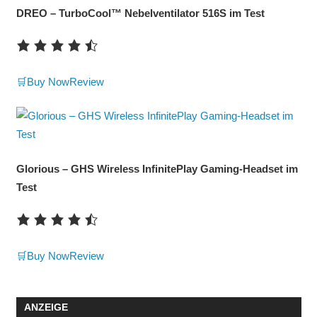
DREO – TurboCool™ Nebelventilator 516S im Test
🛒Buy Now
Review
Glorious – GHS Wireless InfinitePlay Gaming-Headset im
Test
🛒Buy Now
Review
ANZEIGE