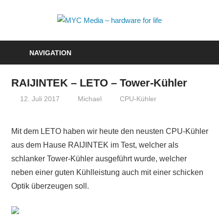
Zum
Inhalt
MYC
springen
Media
NAVIGATION
–
RAIJINTEK – LETO – Tower-Kühler
hardwa
12. Juli 2017
Michael
CPU-Kühler
for
life
Mit dem LETO haben wir heute den neusten CPU-Kühler
aus dem Hause RAIJINTEK im Test, welcher als
schlanker Tower-Kühler ausgeführt wurde, welcher
neben einer guten Kühlleistung auch mit einer schicken
Optik überzeugen soll.