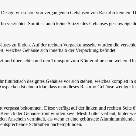
n Design wir schon von vergangenen Gehäusen von Rasurbo kennen. D
o verzichtet. Somit ist auch keine Skizze des Gehäuses geschweige de
häuses zu finden. Auf der rechten Verpackungsseite wurden die verschi
ert, welches Gehäuse sich innerhalb der Verpackung befindet.
tzt und übersteht somit den Transport zum Käufer ohne eine weitere 
hr futuristisch designtes Gehäuse vor sich stehen, welches komplett
uspacken ist einem klar, dass man dieses Rasurbo Gehäuse weniger in 
nt verpasst bekommen. Diese verfügt auf der linken und rechten Seite 
Bereich der Gehäusefront wurden zwei Mesh-Gitter verbaut, hinter welc
en Anschein vermittelt, als wenn er eine gebürstete Aluminiumblende d
ch entsprechende Schrauben nachempfunden.