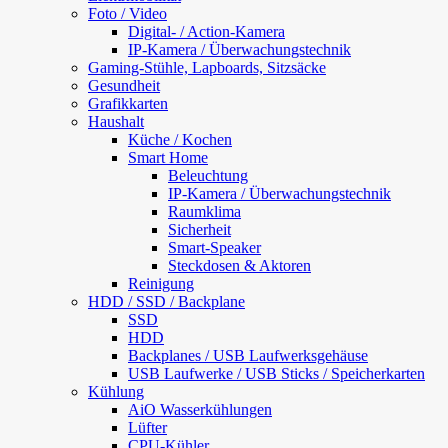
Foto / Video
Digital- / Action-Kamera
IP-Kamera / Überwachungstechnik
Gaming-Stühle, Lapboards, Sitzsäcke
Gesundheit
Grafikkarten
Haushalt
Küche / Kochen
Smart Home
Beleuchtung
IP-Kamera / Überwachungstechnik
Raumklima
Sicherheit
Smart-Speaker
Steckdosen & Aktoren
Reinigung
HDD / SSD / Backplane
SSD
HDD
Backplanes / USB Laufwerksgehäuse
USB Laufwerke / USB Sticks / Speicherkarten
Kühlung
AiO Wasserkühlungen
Lüfter
CPU-Kühler