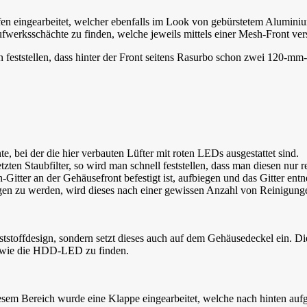
ifen eingearbeitet, welcher ebenfalls im Look von gebürstetem Alumin
ufwerksschächte zu finden, welche jeweils mittels einer Mesh-Front ver
feststellen, dass hinter der Front seitens Rasurbo schon zwei 120-mm
e, bei der die hier verbauten Lüfter mit roten LEDs ausgestattet sind.
tzten Staubfilter, so wird man schnell feststellen, dass man diesen nu
-Gitter an der Gehäusefront befestigt ist, aufbiegen und das Gitter 
ogen zu werden, wird dieses nach einer gewissen Anzahl von Reinigung
tstoffdesign, sondern setzt dieses auch auf dem Gehäusedeckel ein. Di
 sowie die HDD-LED zu finden.
esem Bereich wurde eine Klappe eingearbeitet, welche nach hinten auf