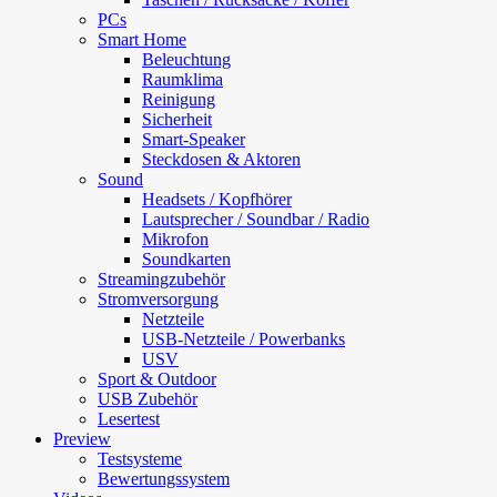
PCs
Smart Home
Beleuchtung
Raumklima
Reinigung
Sicherheit
Smart-Speaker
Steckdosen & Aktoren
Sound
Headsets / Kopfhörer
Lautsprecher / Soundbar / Radio
Mikrofon
Soundkarten
Streamingzubehör
Stromversorgung
Netzteile
USB-Netzteile / Powerbanks
USV
Sport & Outdoor
USB Zubehör
Lesertest
Preview
Testsysteme
Bewertungssystem