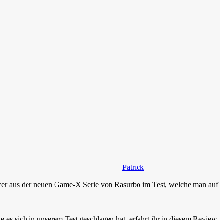
Patrick
 aus der neuen Game-X Serie von Rasurbo im Test, welche man auf de
s sich in unserem Test geschlagen hat, erfahrt ihr in diesem Review.