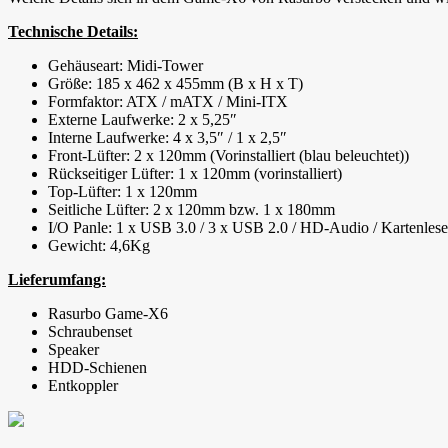
Technische Details:
Gehäuseart: Midi-Tower
Größe: 185 x 462 x 455mm (B x H x T)
Formfaktor: ATX / mATX / Mini-ITX
Externe Laufwerke: 2 x 5,25″
Interne Laufwerke: 4 x 3,5″ / 1 x 2,5″
Front-Lüfter: 2 x 120mm (Vorinstalliert (blau beleuchtet))
Rückseitiger Lüfter: 1 x 120mm (vorinstalliert)
Top-Lüfter: 1 x 120mm
Seitliche Lüfter: 2 x 120mm bzw. 1 x 180mm
I/O Panle: 1 x USB 3.0 / 3 x USB 2.0 / HD-Audio / Kartenl
Gewicht: 4,6Kg
Lieferumfang:
Rasurbo Game-X6
Schraubenset
Speaker
HDD-Schienen
Entkoppler