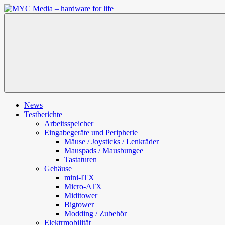
Zum
Inhalt
MYC
springen
Media
–
hardware
for
life
News
Testberichte
Arbeitsspeicher
Eingabegeräte und Peripherie
Mäuse / Joysticks / Lenkräder
Mauspads / Mausbungee
Tastaturen
Gehäuse
mini-ITX
Micro-ATX
Miditower
Bigtower
Modding / Zubehör
Elektrmobilität