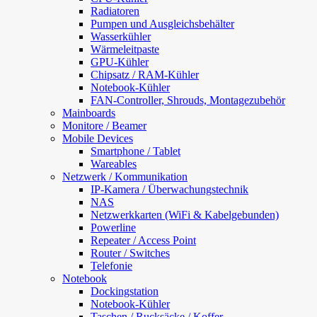
Radiatoren
Pumpen und Ausgleichsbehälter
Wasserkühler
Wärmeleitpaste
GPU-Kühler
Chipsatz / RAM-Kühler
Notebook-Kühler
FAN-Controller, Shrouds, Montagezubehör
Mainboards
Monitore / Beamer
Mobile Devices
Smartphone / Tablet
Wareables
Netzwerk / Kommunikation
IP-Kamera / Überwachungstechnik
NAS
Netzwerkkarten (WiFi & Kabelgebunden)
Powerline
Repeater / Access Point
Router / Switches
Telefonie
Notebook
Dockingstation
Notebook-Kühler
Taschen / Rucksäcke / Koffer