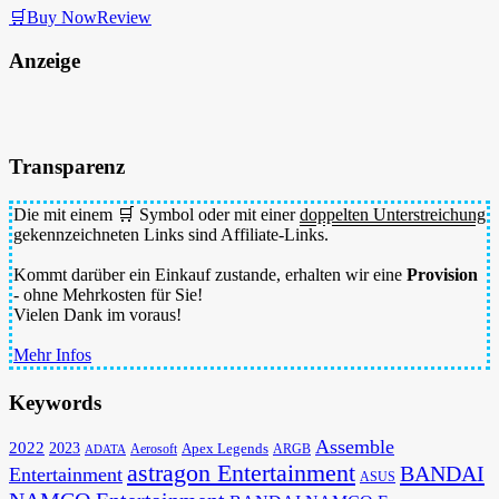
🛒Buy Now
Review
Anzeige
Transparenz
Die mit einem 🛒 Symbol oder mit einer
doppelten Unterstreichung
gekennzeichneten Links sind Affiliate-Links.
Kommt darüber ein Einkauf zustande, erhalten wir eine
Provision
- ohne Mehrkosten für Sie!
Vielen Dank im voraus!
Mehr Infos
Keywords
Assemble
2022
2023
Apex Legends
Aerosoft
ADATA
ARGB
astragon Entertainment
BANDAI
Entertainment
ASUS