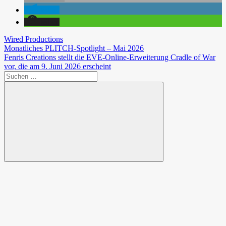
teilen
teilen
Wired Productions
Beitragsnavigation
Vorheriger
Monatliches PLITCH-Spotlight – Mai 2026
Beitrag:
Nächster
Fenris Creations stellt die EVE-Online-Erweiterung Cradle of War
Beitrag:
vor, die am 9. Juni 2026 erscheint
Suchen
nach:
Suchen
Spende