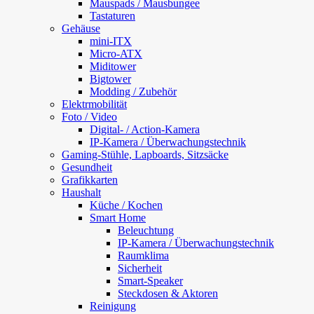
Mauspads / Mausbungee
Tastaturen
Gehäuse
mini-ITX
Micro-ATX
Miditower
Bigtower
Modding / Zubehör
Elektrmobilität
Foto / Video
Digital- / Action-Kamera
IP-Kamera / Überwachungstechnik
Gaming-Stühle, Lapboards, Sitzsäcke
Gesundheit
Grafikkarten
Haushalt
Küche / Kochen
Smart Home
Beleuchtung
IP-Kamera / Überwachungstechnik
Raumklima
Sicherheit
Smart-Speaker
Steckdosen & Aktoren
Reinigung