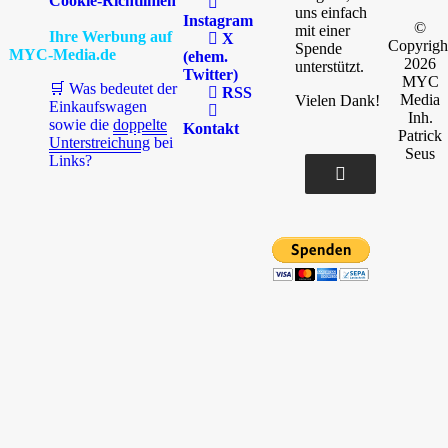
Cookie-Richtlinien
uns einfach
Instagram
©
mit einer
Ihre Werbung auf
X
Copyrigh
Spende
MYC-Media.de
(ehem.
2026
unterstützt.
Twitter)
MYC
🛒 Was bedeutet der
RSS
Media
Vielen Dank!
Einkaufswagen
Inh.
sowie die
doppelte
Kontakt
Patrick
Unterstreichung
bei
Seus
Links?