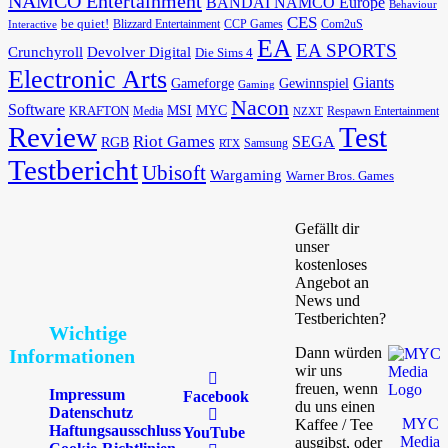
NAMCO Entertainment
BANDAI NAMCO Europe
Behaviour
CES
be quiet!
Blizzard Entertainment
CCP Games
Com2uS
Interactive
EA
EA SPORTS
Devolver Digital
Crunchyroll
Die Sims 4
Electronic Arts
Giants
Gameforge
Gewinnspiel
Gaming
Nacon
Software
MSI
KRAFTON
MYC
Media
Respawn Entertainment
NZXT
Review
Test
Riot Games
SEGA
RGB
Samsung
RTX
Testbericht
Ubisoft
Wargaming
Warner Bros. Games
Gefällt dir
unser
kostenloses
Angebot an
News und
Testberichten?
Wichtige
Dann würden
Informationen
wir uns
freuen, wenn
Impressum
Facebook
du uns einen
Datenschutz
MYC
Kaffee / Tee
Haftungsausschluss
YouTube
Media
ausgibst, oder