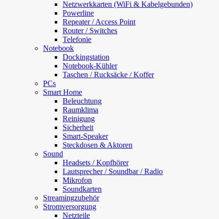
Netzwerkkarten (WiFi & Kabelgebunden)
Powerline
Repeater / Access Point
Router / Switches
Telefonie
Notebook
Dockingstation
Notebook-Kühler
Taschen / Rucksäcke / Koffer
PCs
Smart Home
Beleuchtung
Raumklima
Reinigung
Sicherheit
Smart-Speaker
Steckdosen & Aktoren
Sound
Headsets / Kopfhörer
Lautsprecher / Soundbar / Radio
Mikrofon
Soundkarten
Streamingzubehör
Stromversorgung
Netzteile