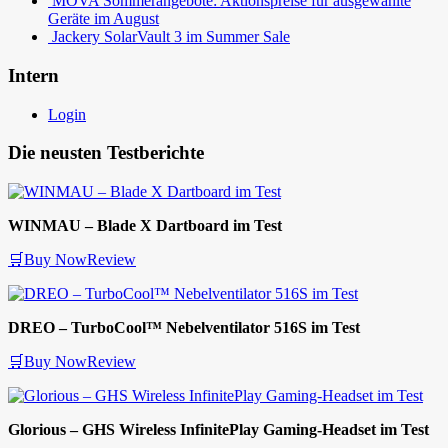
MOVA Sommerangebote: Aktionspreise für ausgewählte
Geräte im August
Jackery SolarVault 3 im Summer Sale
Intern
Login
Die neusten Testberichte
WINMAU – Blade X Dartboard im Test
🛒Buy Now
Review
DREO – TurboCool™ Nebelventilator 516S im Test
🛒Buy Now
Review
Glorious – GHS Wireless InfinitePlay Gaming-Headset im Test