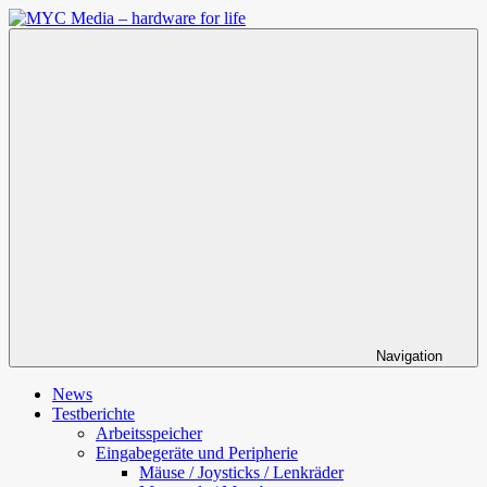
Zum
Inhalt
MYC
springen
Media
–
hardware
for
life
Navigation
News
Testberichte
Arbeitsspeicher
Eingabegeräte und Peripherie
Mäuse / Joysticks / Lenkräder