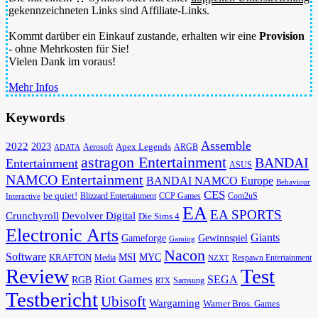
gekennzeichneten Links sind Affiliate-Links.
Kommt darüber ein Einkauf zustande, erhalten wir eine
Provision
- ohne Mehrkosten für Sie!
Vielen Dank im voraus!
Mehr Infos
Keywords
Assemble
2022
2023
Apex Legends
Aerosoft
ADATA
ARGB
astragon Entertainment
BANDAI
Entertainment
ASUS
NAMCO Entertainment
BANDAI NAMCO Europe
Behaviour
CES
be quiet!
Blizzard Entertainment
CCP Games
Com2uS
Interactive
EA
EA SPORTS
Devolver Digital
Crunchyroll
Die Sims 4
Electronic Arts
Giants
Gameforge
Gewinnspiel
Gaming
Nacon
Software
MSI
KRAFTON
MYC
Media
Respawn Entertainment
NZXT
Review
Test
Riot Games
SEGA
RGB
Samsung
RTX
Testbericht
Ubisoft
Wargaming
Warner Bros. Games