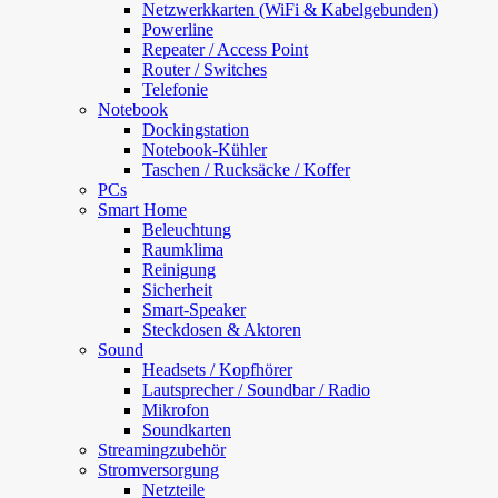
Netzwerkkarten (WiFi & Kabelgebunden)
Powerline
Repeater / Access Point
Router / Switches
Telefonie
Notebook
Dockingstation
Notebook-Kühler
Taschen / Rucksäcke / Koffer
PCs
Smart Home
Beleuchtung
Raumklima
Reinigung
Sicherheit
Smart-Speaker
Steckdosen & Aktoren
Sound
Headsets / Kopfhörer
Lautsprecher / Soundbar / Radio
Mikrofon
Soundkarten
Streamingzubehör
Stromversorgung
Netzteile