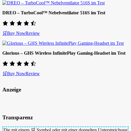
DREO – TurboCool™ Nebelventilator 516S im Test
🛒Buy Now
Review
Glorious – GHS Wireless InfinitePlay Gaming-Headset im Test
🛒Buy Now
Review
Anzeige
Transparenz
Die mit einem 🛒 Symbol oder mit einer
doppelten Unterstreichung