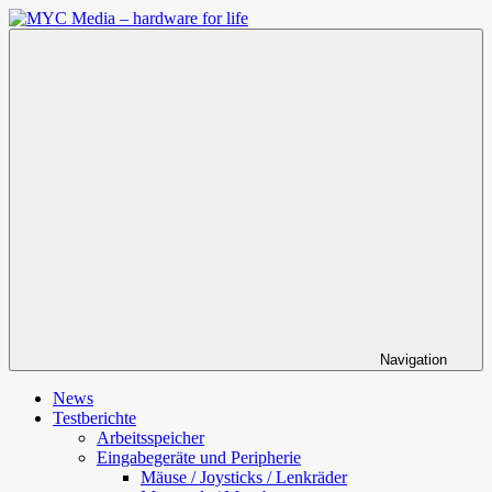
Zum
Inhalt
MYC
springen
Media
–
hardware
for
life
Navigation
News
Testberichte
Arbeitsspeicher
Eingabegeräte und Peripherie
Mäuse / Joysticks / Lenkräder