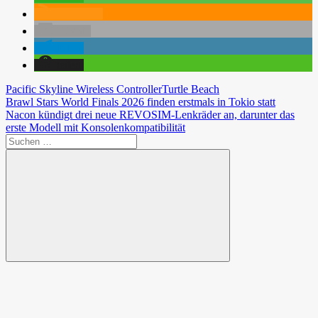
RSS-feed
E-Mail
teilen
teilen
Pacific Skyline Wireless Controller
Turtle Beach
Beitragsnavigation
Vorheriger
Brawl Stars World Finals 2026 finden erstmals in Tokio statt
Beitrag:
Nächster
Nacon kündigt drei neue REVOSIM-Lenkräder an, darunter das
Beitrag:
erste Modell mit Konsolenkompatibilität
Suchen
nach:
Suchen
Spende