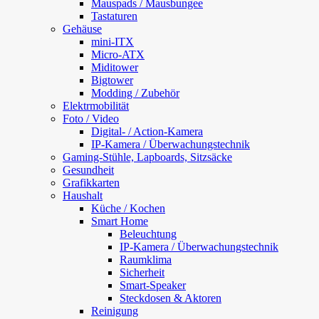
Mauspads / Mausbungee
Tastaturen
Gehäuse
mini-ITX
Micro-ATX
Miditower
Bigtower
Modding / Zubehör
Elektrmobilität
Foto / Video
Digital- / Action-Kamera
IP-Kamera / Überwachungstechnik
Gaming-Stühle, Lapboards, Sitzsäcke
Gesundheit
Grafikkarten
Haushalt
Küche / Kochen
Smart Home
Beleuchtung
IP-Kamera / Überwachungstechnik
Raumklima
Sicherheit
Smart-Speaker
Steckdosen & Aktoren
Reinigung