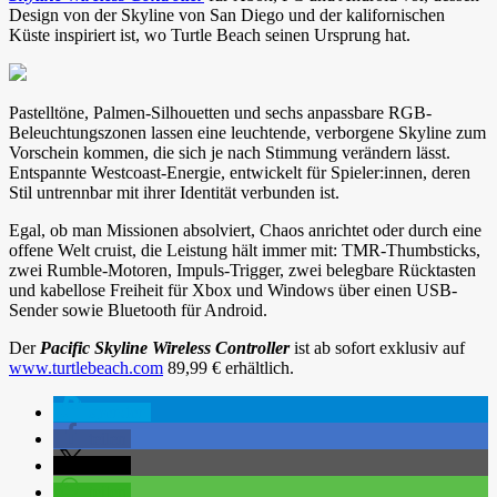
Design von der Skyline von San Diego und der kalifornischen
Küste inspiriert ist, wo Turtle Beach seinen Ursprung hat.
Pastelltöne, Palmen-Silhouetten und sechs anpassbare RGB-
Beleuchtungszonen lassen eine leuchtende, verborgene Skyline zum
Vorschein kommen, die sich je nach Stimmung verändern lässt.
Entspannte Westcoast-Energie, entwickelt für Spieler:innen, deren
Stil untrennbar mit ihrer Identität verbunden ist.
Egal, ob man Missionen absolviert, Chaos anrichtet oder durch eine
offene Welt cruist, die Leistung hält immer mit: TMR-Thumbsticks,
zwei Rumble-Motoren, Impuls-Trigger, zwei belegbare Rücktasten
und kabellose Freiheit für Xbox und Windows über einen USB-
Sender sowie Bluetooth für Android.
Der
Pacific Skyline Wireless Controller
ist ab sofort exklusiv auf
www.turtlebeach.com
89,99 € erhältlich.
spenden
teilen
teilen
teilen