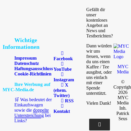
Gefällt dir
unser
kostenloses
Angebot an
News und
Testberichten?
Wichtige
Dann würden
Informationen
wir uns
freuen, wenn
Impressum
Facebook
du uns einen
Datenschutz
MYC
Kaffee / Tee
Haftungsausschluss
YouTube
Media
ausgibst, oder
Cookie-Richtlinien
uns einfach
Instagram
©
mit einer
Ihre Werbung auf
X
Copyrigh
Spende
MYC-Media.de
(ehem.
2026
unterstützt.
Twitter)
MYC
🛒 Was bedeutet der
RSS
Media
Vielen Dank!
Einkaufswagen
Inh.
sowie die
doppelte
Kontakt
Patrick
Unterstreichung
bei
Seus
Links?