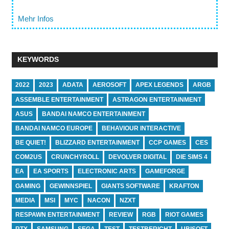
Mehr Infos
KEYWORDS
2022
2023
ADATA
AEROSOFT
APEX LEGENDS
ARGB
ASSEMBLE ENTERTAINMENT
ASTRAGON ENTERTAINMENT
ASUS
BANDAI NAMCO ENTERTAINMENT
BANDAI NAMCO EUROPE
BEHAVIOUR INTERACTIVE
BE QUIET!
BLIZZARD ENTERTAINMENT
CCP GAMES
CES
COM2US
CRUNCHYROLL
DEVOLVER DIGITAL
DIE SIMS 4
EA
EA SPORTS
ELECTRONIC ARTS
GAMEFORGE
GAMING
GEWINNSPIEL
GIANTS SOFTWARE
KRAFTON
MEDIA
MSI
MYC
NACON
NZXT
RESPAWN ENTERTAINMENT
REVIEW
RGB
RIOT GAMES