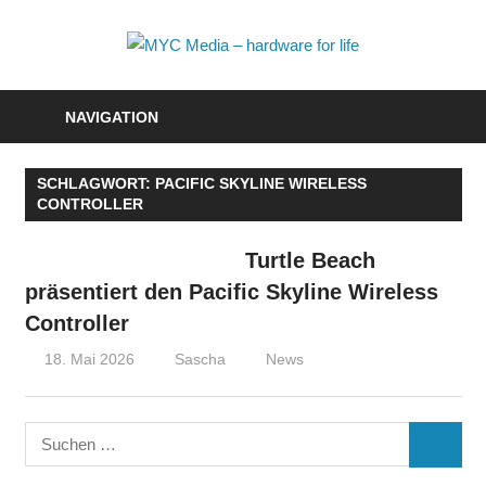
Zum
Inhalt
MYC
springen
Media
NAVIGATION
–
SCHLAGWORT:
PACIFIC SKYLINE WIRELESS
hardwa
CONTROLLER
for
Turtle Beach
life
präsentiert den Pacific Skyline Wireless
Controller
18. Mai 2026
Sascha
News
Suchen
SUCHE
nach: