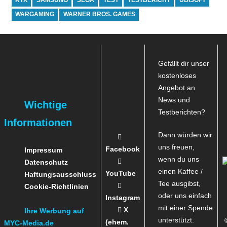
RTX
SAMSUNG
SEGA
TEST
TESTBERICHT
UBISOFT
WARGAMING
WARNER BROS. GAMES
Gefällt dir unser
kostenloses
Angebot an
News und
Wichtige
Testberichten?
Informationen
Dann würden wir
uns freuen,
Facebook
Impressum
wenn du uns
Datenschutz
einen Kaffee /
YouTube
Haftungsausschluss
Tee ausgibst,
Cookie-Richtlinien
oder uns einfach
Instagram
mit einer Spende
X
Ihre Werbung auf
unterstützt.
(ehem.
MYC-Media.de