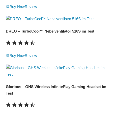
🛒Buy Now
Review
DREO – TurboCool™ Nebelventilator 516S im Test
🛒Buy Now
Review
Glorious – GHS Wireless InfinitePlay Gaming-Headset im
Test