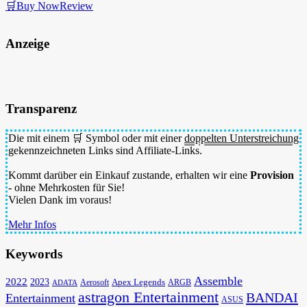
🛒Buy Now
Review
Anzeige
Transparenz
Die mit einem 🛒 Symbol oder mit einer
doppelten Unterstreichung
gekennzeichneten Links sind Affiliate-Links.
Kommt darüber ein Einkauf zustande, erhalten wir eine
Provision
- ohne Mehrkosten für Sie!
Vielen Dank im voraus!
Mehr Infos
Keywords
Assemble
2022
2023
Apex Legends
Aerosoft
ADATA
ARGB
astragon Entertainment
BANDAI
Entertainment
ASUS