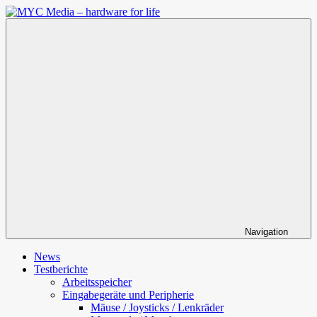
Zum
Inhalt
MYC
springen
Media
–
hardware
for
life
Navigation
News
Testberichte
Arbeitsspeicher
Eingabegeräte und Peripherie
Mäuse / Joysticks / Lenkräder