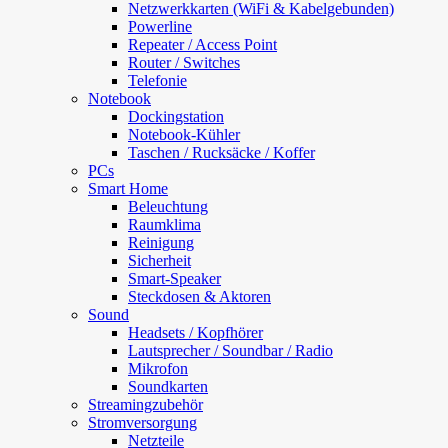
Netzwerkkarten (WiFi & Kabelgebunden)
Powerline
Repeater / Access Point
Router / Switches
Telefonie
Notebook
Dockingstation
Notebook-Kühler
Taschen / Rucksäcke / Koffer
PCs
Smart Home
Beleuchtung
Raumklima
Reinigung
Sicherheit
Smart-Speaker
Steckdosen & Aktoren
Sound
Headsets / Kopfhörer
Lautsprecher / Soundbar / Radio
Mikrofon
Soundkarten
Streamingzubehör
Stromversorgung
Netzteile