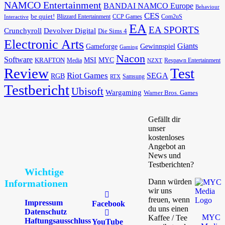
NAMCO Entertainment
BANDAI NAMCO Europe
Behaviour
CES
be quiet!
Blizzard Entertainment
CCP Games
Com2uS
Interactive
EA
EA SPORTS
Devolver Digital
Crunchyroll
Die Sims 4
Electronic Arts
Giants
Gameforge
Gewinnspiel
Gaming
Nacon
Software
MSI
KRAFTON
MYC
Media
Respawn Entertainment
NZXT
Review
Test
Riot Games
SEGA
RGB
Samsung
RTX
Testbericht
Ubisoft
Wargaming
Warner Bros. Games
Gefällt dir
unser
kostenloses
Angebot an
News und
Testberichten?
Wichtige
Dann würden
Informationen
wir uns
freuen, wenn
Impressum
Facebook
du uns einen
Datenschutz
MYC
Kaffee / Tee
Haftungsausschluss
YouTube