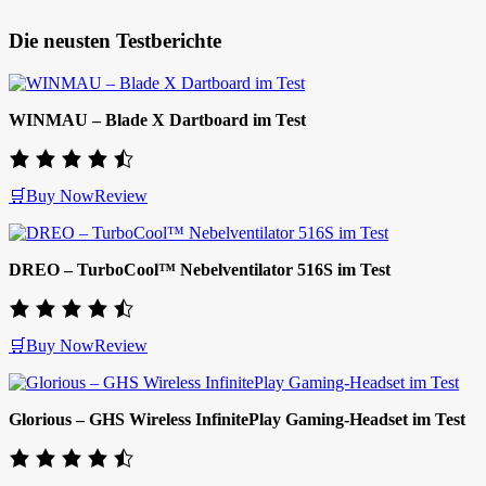
Die neusten Testberichte
WINMAU – Blade X Dartboard im Test
🛒Buy Now
Review
DREO – TurboCool™ Nebelventilator 516S im Test
🛒Buy Now
Review
Glorious – GHS Wireless InfinitePlay Gaming-Headset im Test