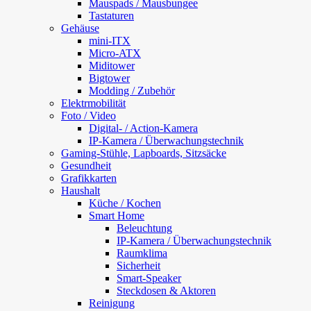
Mauspads / Mausbungee
Tastaturen
Gehäuse
mini-ITX
Micro-ATX
Miditower
Bigtower
Modding / Zubehör
Elektrmobilität
Foto / Video
Digital- / Action-Kamera
IP-Kamera / Überwachungstechnik
Gaming-Stühle, Lapboards, Sitzsäcke
Gesundheit
Grafikkarten
Haushalt
Küche / Kochen
Smart Home
Beleuchtung
IP-Kamera / Überwachungstechnik
Raumklima
Sicherheit
Smart-Speaker
Steckdosen & Aktoren
Reinigung