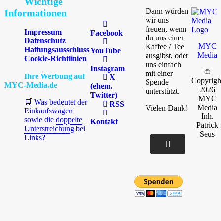
Wichtige
Dann würden
Informationen
wir uns
freuen, wenn
Impressum
Facebook
du uns einen
Datenschutz
MYC
Kaffee / Tee
Haftungsausschluss
YouTube
Media
ausgibst, oder
Cookie-Richtlinien
uns einfach
Instagram
©
mit einer
Ihre Werbung auf
X
Copyrigh
Spende
MYC-Media.de
(ehem.
2026
unterstützt.
Twitter)
MYC
🛒 Was bedeutet der
RSS
Media
Vielen Dank!
Einkaufswagen
Inh.
sowie die
doppelte
Kontakt
Patrick
Unterstreichung
bei
Seus
Links?