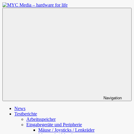
Zum
Inhalt
MYC
springen
Media
–
hardware
for
life
Navigation
News
Testberichte
Arbeitsspeicher
Eingabegeräte und Peripherie
Mäuse / Joysticks / Lenkräder