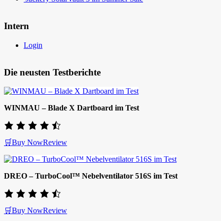
Intern
Login
Die neusten Testberichte
WINMAU – Blade X Dartboard im Test
🛒Buy Now
Review
DREO – TurboCool™ Nebelventilator 516S im Test
🛒Buy Now
Review