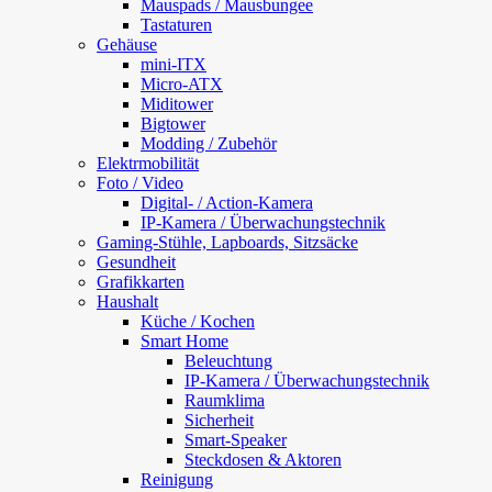
Mauspads / Mausbungee
Tastaturen
Gehäuse
mini-ITX
Micro-ATX
Miditower
Bigtower
Modding / Zubehör
Elektrmobilität
Foto / Video
Digital- / Action-Kamera
IP-Kamera / Überwachungstechnik
Gaming-Stühle, Lapboards, Sitzsäcke
Gesundheit
Grafikkarten
Haushalt
Küche / Kochen
Smart Home
Beleuchtung
IP-Kamera / Überwachungstechnik
Raumklima
Sicherheit
Smart-Speaker
Steckdosen & Aktoren
Reinigung