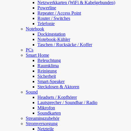
Netzwerkkarten (WiFi & Kabelgebunden)
Powerline
Repeater / Access Point
Router / Switches
Telefonie
Notebook
Dockingstation
Notebook-Kühler
Taschen / Rucksäcke / Koffer
PCs
Smart Home
Beleuchtung
Raumklima
Reinigung
Sicherheit
Smart-Speaker
Steckdosen & Aktoren
Sound
Headsets / Kopfhörer
Lautsprecher / Soundbar / Radio
Mikrofon
Soundkarten
Streamingzubehör
Stromversorgung
Netzteile