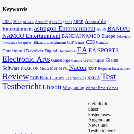
Keywords
Assemble
2022
2023
Apex Legends
Aerosoft
ADATA
ARGB
astragon Entertainment
BANDAI
Entertainment
ASUS
NAMCO Entertainment
BANDAI NAMCO Europe
Behaviour
CES
be quiet!
Blizzard Entertainment
CCP Games
Com2uS
Interactive
EA
EA SPORTS
Devolver Digital
Crunchyroll
Die Sims 4
Electronic Arts
Giants
Gameforge
Gewinnspiel
Gaming
Nacon
Software
MSI
KRAFTON
MYC
Media
Respawn Entertainment
NZXT
Review
Test
Riot Games
SEGA
RGB
Samsung
RTX
Testbericht
Ubisoft
Wargaming
Warner Bros. Games
Gefällt dir
unser
kostenloses
Angebot an
News und
Testberichten?