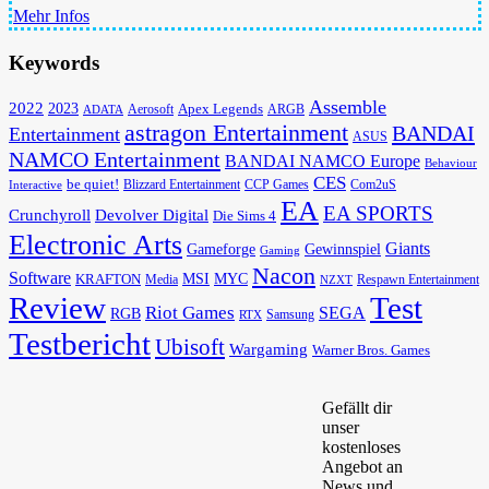
Mehr Infos
Keywords
Assemble
2022
2023
Apex Legends
Aerosoft
ADATA
ARGB
astragon Entertainment
BANDAI
Entertainment
ASUS
NAMCO Entertainment
BANDAI NAMCO Europe
Behaviour
CES
be quiet!
Blizzard Entertainment
CCP Games
Com2uS
Interactive
EA
EA SPORTS
Devolver Digital
Crunchyroll
Die Sims 4
Electronic Arts
Giants
Gameforge
Gewinnspiel
Gaming
Nacon
Software
MSI
KRAFTON
MYC
Media
Respawn Entertainment
NZXT
Review
Test
Riot Games
SEGA
RGB
Samsung
RTX
Testbericht
Ubisoft
Wargaming
Warner Bros. Games
Gefällt dir
unser
kostenloses
Angebot an
News und