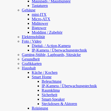
Mauspads / Mausbungee
Tastaturen
Gehäuse
mini-ITX
Micro-ATX
Miditower
Bigtower
Modding / Zubehör
Elektrmobilität
Foto / Video
Digital- / Action-Kamera
IP-Kamera / Überwachungstechnik
Gaming-Stühle, Lapboards, Sitzsäcke
Gesundheit
Grafikkarten
Haushalt
Küche / Kochen
Smart Home
Beleuchtung
IP-Kamera / Überwachungstechnik
Raumklima
Sicherheit
Smart-Speaker
Steckdosen & Aktoren
Reinigung