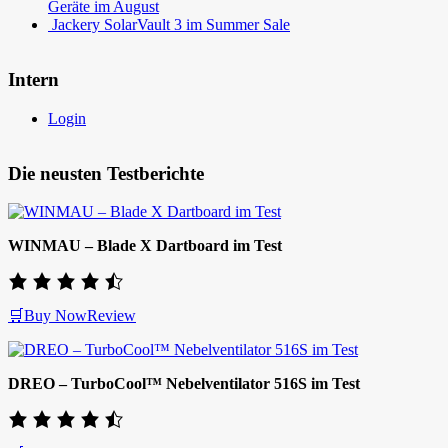
Geräte im August
Jackery SolarVault 3 im Summer Sale
Intern
Login
Die neusten Testberichte
WINMAU – Blade X Dartboard im Test
🛒Buy Now
Review
DREO – TurboCool™ Nebelventilator 516S im Test