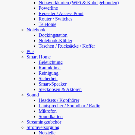
Netzwerkkarten (WiFi & Kabelgebunden)
Powerline
Repeater / Access Point
Router / Switches
Telefonie
Notebook
Dockingstation
Notebook-Kühler
Taschen / Rucksäcke / Koffer
PCs
Smart Home
Beleuchtung
Raumklima
Reinigung
Sicherheit
Smart-Speaker
Steckdosen & Aktoren
Sound
Headsets / Kopfhörer
Lautsprecher / Soundbar / Radio
Mikrofon
Soundkarten
Streamingzubehör
Stromversorgung
Netzteile