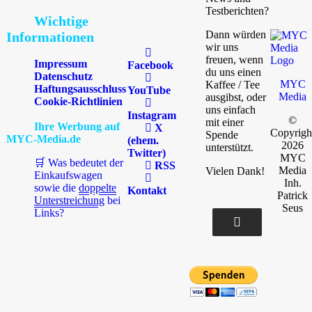
Testberichten?
Wichtige
Dann würden
Informationen
wir uns
freuen, wenn
Impressum
Facebook
du uns einen
Datenschutz
MYC
Kaffee / Tee
Haftungsausschluss
YouTube
Media
ausgibst, oder
Cookie-Richtlinien
uns einfach
Instagram
©
mit einer
Ihre Werbung auf
X
Copyrigh
Spende
MYC-Media.de
(ehem.
2026
unterstützt.
Twitter)
MYC
🛒 Was bedeutet der
RSS
Media
Vielen Dank!
Einkaufswagen
Inh.
sowie die
doppelte
Kontakt
Patrick
Unterstreichung
bei
Seus
Links?