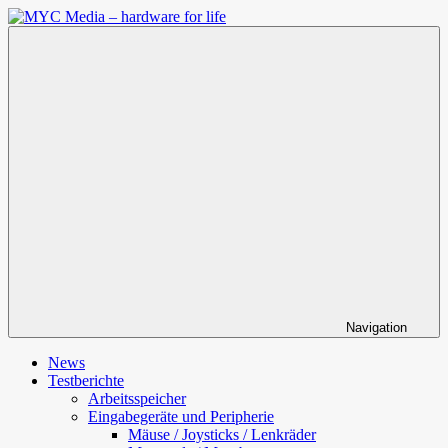
Zum
Inhalt
MYC
springen
Media
–
hardware
for
life
Navigation
News
Testberichte
Arbeitsspeicher
Eingabegeräte und Peripherie
Mäuse / Joysticks / Lenkräder