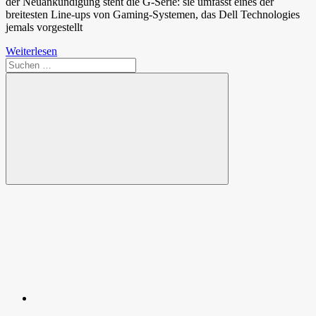
der Neuankündigung steht die G-Serie: sie umfasst eines der
breitesten Line-ups von Gaming-Systemen, das Dell Technologies
jemals vorgestellt
Weiterlesen
Suchen
nach:
Suchen
Spende
Facebook