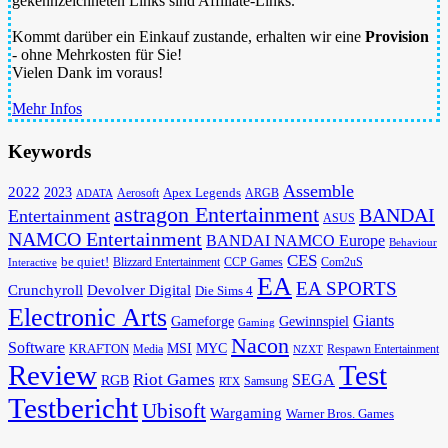
gekennzeichneten Links sind Affiliate-Links.
Kommt darüber ein Einkauf zustande, erhalten wir eine
Provision
- ohne Mehrkosten für Sie!
Vielen Dank im voraus!
Mehr Infos
Keywords
Assemble
2022
2023
Apex Legends
Aerosoft
ADATA
ARGB
astragon Entertainment
BANDAI
Entertainment
ASUS
NAMCO Entertainment
BANDAI NAMCO Europe
Behaviour
CES
be quiet!
Blizzard Entertainment
CCP Games
Com2uS
Interactive
EA
EA SPORTS
Devolver Digital
Crunchyroll
Die Sims 4
Electronic Arts
Giants
Gameforge
Gewinnspiel
Gaming
Nacon
Software
MSI
KRAFTON
MYC
Media
Respawn Entertainment
NZXT
Review
Test
Riot Games
SEGA
RGB
Samsung
RTX
Testbericht
Ubisoft
Wargaming
Warner Bros. Games