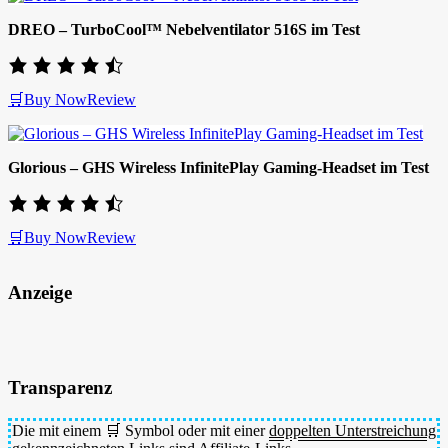
DREO – TurboCool™ Nebelventilator 516S im Test
🛒Buy Now
Review
Glorious – GHS Wireless InfinitePlay Gaming-Headset im Test
🛒Buy Now
Review
Anzeige
Transparenz
Die mit einem 🛒 Symbol oder mit einer
doppelten Unterstreichung