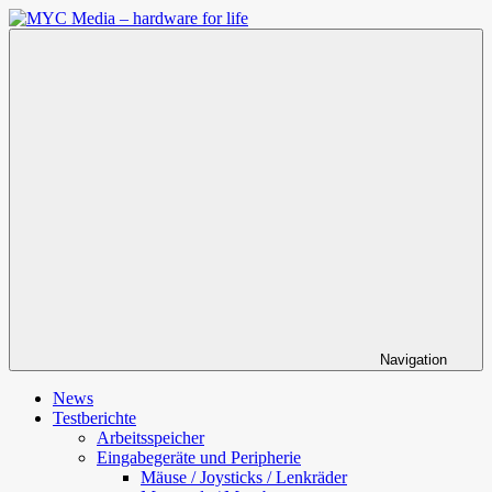
Zum
Inhalt
MYC
springen
Media
–
hardware
for
life
Navigation
News
Testberichte
Arbeitsspeicher
Eingabegeräte und Peripherie
Mäuse / Joysticks / Lenkräder