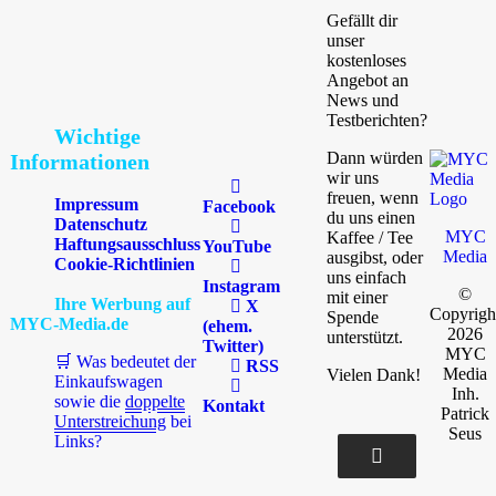
Gefällt dir
unser
kostenloses
Angebot an
News und
Testberichten?
Wichtige
Dann würden
Informationen
wir uns
freuen, wenn
Impressum
Facebook
du uns einen
Datenschutz
MYC
Kaffee / Tee
Haftungsausschluss
YouTube
Media
ausgibst, oder
Cookie-Richtlinien
uns einfach
Instagram
©
mit einer
Ihre Werbung auf
X
Copyrigh
Spende
MYC-Media.de
(ehem.
2026
unterstützt.
Twitter)
MYC
🛒 Was bedeutet der
RSS
Media
Vielen Dank!
Einkaufswagen
Inh.
sowie die
doppelte
Kontakt
Patrick
Unterstreichung
bei
Seus
Links?