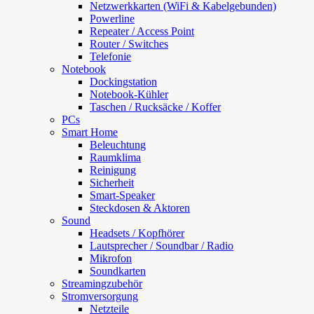
Netzwerkkarten (WiFi & Kabelgebunden)
Powerline
Repeater / Access Point
Router / Switches
Telefonie
Notebook
Dockingstation
Notebook-Kühler
Taschen / Rucksäcke / Koffer
PCs
Smart Home
Beleuchtung
Raumklima
Reinigung
Sicherheit
Smart-Speaker
Steckdosen & Aktoren
Sound
Headsets / Kopfhörer
Lautsprecher / Soundbar / Radio
Mikrofon
Soundkarten
Streamingzubehör
Stromversorgung
Netzteile