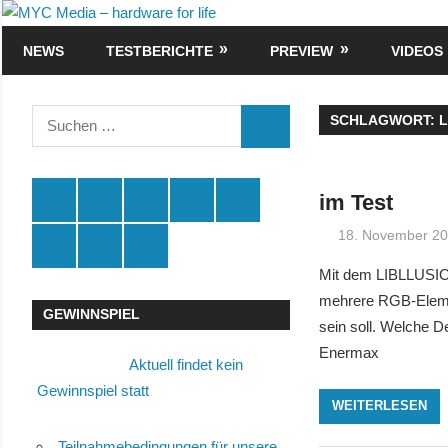
Zum
MYC
Inhalt
NEWS
TESTBERICHTE
PREVIEW
VIDEOS
Media
springen
–
Suchen
SCHLAGWORT:
L
SUCHEN
nach:
hardware
for
Spende
Facebook
Youtube
Instagram
X
im Test
18. November 2
life
Amazon
RSS
Kontakt
🛒
Mit dem LIBLLUSION
mehrere RGB-Elemen
GEWINNSPIEL
sein soll. Welche 
Enermax
Aktuell findet kein
Gewinnspiel statt
WEITERLESEN
Teilnahmebedingungen für unsere