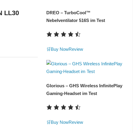
N LL30
DREO – TurboCool™
Nebelventilator 516S im Test
🛒Buy Now
Review
Glorious – GHS Wireless InfinitePlay
Gaming-Headset im Test
🛒Buy Now
Review