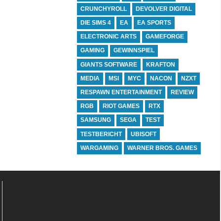
CRUNCHYROLL
DEVOLVER DIGITAL
DIE SIMS 4
EA
EA SPORTS
ELECTRONIC ARTS
GAMEFORGE
GAMING
GEWINNSPIEL
GIANTS SOFTWARE
KRAFTON
MEDIA
MSI
MYC
NACON
NZXT
RESPAWN ENTERTAINMENT
REVIEW
RGB
RIOT GAMES
RTX
SAMSUNG
SEGA
TEST
TESTBERICHT
UBISOFT
WARGAMING
WARNER BROS. GAMES