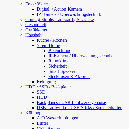
Foto / Video
Digital- / Action-Kamera
IP-Kamera / Überwachungstechnik
Gaming-Stühle, Lapboards, Sitzsäcke
Gesundheit
Grafikkarten
Haushalt
Küche / Kochen
Smart Home
Beleuchtung
IP-Kamera / Überwachungstechnik
Raumklima
Sicherheit
Smart-Speaker
Steckdosen & Aktoren
Reinigung
HDD / SSD / Backplane
SSD
HDD
Backplanes / USB Laufwerksgehäuse
USB Laufwerke / USB Sticks / Speicherkarten
Kühlung
AiO Wasserkühlungen
Lüfter
CPU-Kühler