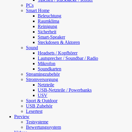
PCs
Smart Home
Beleuchtung
Raumklima
Reinigung
Sicherheit
Smart-Speaker
Steckdosen & Aktoren
Sound
Headsets / Kopfhörer
Lautsprecher / Soundbar / Radio
Mikrofon
Soundkarten
Streamingzubehör
Stromversorgung
Netzteile
USB-Netzteile / Powerbanks
USV
Sport & Outdoor
USB Zubehör
Lesertest
Preview
Testsysteme
Bewertungssystem