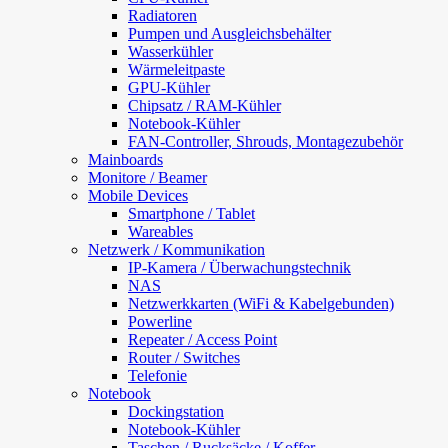
Radiatoren
Pumpen und Ausgleichsbehälter
Wasserkühler
Wärmeleitpaste
GPU-Kühler
Chipsatz / RAM-Kühler
Notebook-Kühler
FAN-Controller, Shrouds, Montagezubehör
Mainboards
Monitore / Beamer
Mobile Devices
Smartphone / Tablet
Wareables
Netzwerk / Kommunikation
IP-Kamera / Überwachungstechnik
NAS
Netzwerkkarten (WiFi & Kabelgebunden)
Powerline
Repeater / Access Point
Router / Switches
Telefonie
Notebook
Dockingstation
Notebook-Kühler
Taschen / Rucksäcke / Koffer