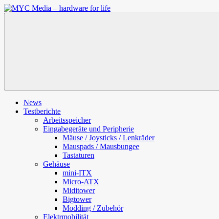
Zum
Inhalt
MYC
springen
Media
–
hardware
for
life
News
Testberichte
Arbeitsspeicher
Eingabegeräte und Peripherie
Mäuse / Joysticks / Lenkräder
Mauspads / Mausbungee
Tastaturen
Gehäuse
mini-ITX
Micro-ATX
Miditower
Bigtower
Modding / Zubehör
Elektrmobilität