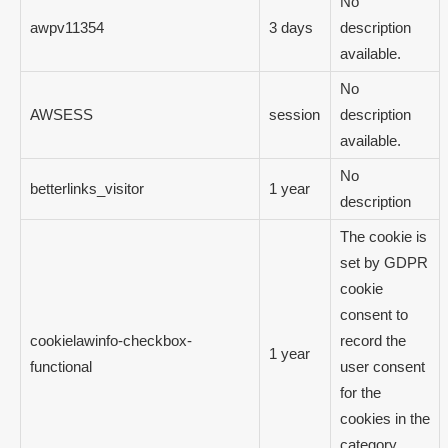
No
awpv11354
3 days
description
available.
No
AWSESS
session
description
available.
No
betterlinks_visitor
1 year
description
The cookie is
set by GDPR
cookie
consent to
cookielawinfo-checkbox-
record the
1 year
functional
user consent
for the
cookies in the
category