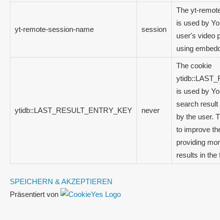
The yt-remot
is used by Yo
yt-remote-session-name
session
user's video 
using embedd
The cookie
ytidb::LAS
is used by Yo
search result
ytidb::LAST_RESULT_ENTRY_KEY
never
by the user. T
to improve th
providing mor
results in the 
SPEICHERN & AKZEPTIEREN
Präsentiert von