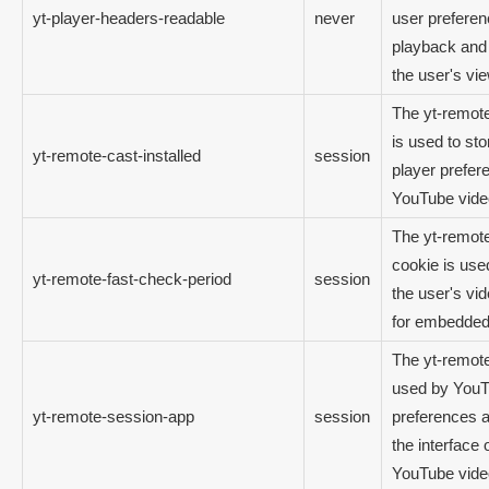
yt-player-headers-readable
never
user preferen
playback and 
the user's vi
The yt-remote
is used to sto
yt-remote-cast-installed
session
player prefe
YouTube vide
The yt-remote
cookie is use
yt-remote-fast-check-period
session
the user's vi
for embedded
The yt-remote
used by YouT
yt-remote-session-app
session
preferences a
the interface
YouTube video