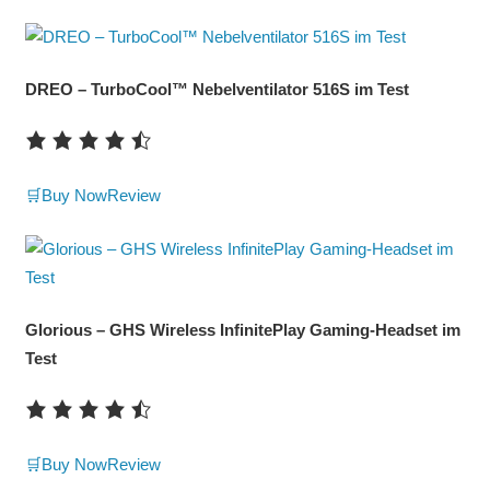
DREO – TurboCool™ Nebelventilator 516S im Test
🛒Buy Now
Review
Glorious – GHS Wireless InfinitePlay Gaming-Headset im
Test
🛒Buy Now
Review