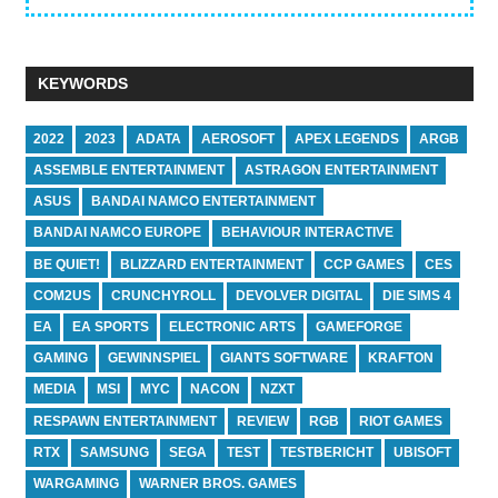
KEYWORDS
2022
2023
ADATA
AEROSOFT
APEX LEGENDS
ARGB
ASSEMBLE ENTERTAINMENT
ASTRAGON ENTERTAINMENT
ASUS
BANDAI NAMCO ENTERTAINMENT
BANDAI NAMCO EUROPE
BEHAVIOUR INTERACTIVE
BE QUIET!
BLIZZARD ENTERTAINMENT
CCP GAMES
CES
COM2US
CRUNCHYROLL
DEVOLVER DIGITAL
DIE SIMS 4
EA
EA SPORTS
ELECTRONIC ARTS
GAMEFORGE
GAMING
GEWINNSPIEL
GIANTS SOFTWARE
KRAFTON
MEDIA
MSI
MYC
NACON
NZXT
RESPAWN ENTERTAINMENT
REVIEW
RGB
RIOT GAMES
RTX
SAMSUNG
SEGA
TEST
TESTBERICHT
UBISOFT
WARGAMING
WARNER BROS. GAMES