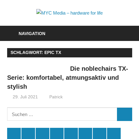
Zum
Inhalt
MYC
springen
Media
NAVIGATION
–
SCHLAGWORT:
EPIC TX
hardwa
for
Die noblechairs TX-
Serie: komfortabel, atmungsaktiv und
life
stylish
29. Juli 2021
Patrick
Suchen
SUCHE
nach:
Spende
Facebook
Youtube
Instagram
X
Amazon
RSS
Kontakt
🛒