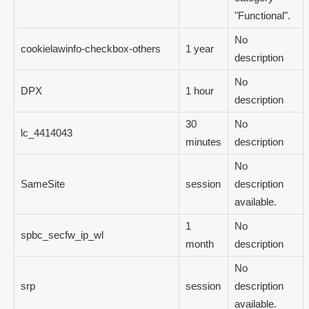
"Functional".
No
cookielawinfo-checkbox-others
1 year
description
No
DPX
1 hour
description
30
No
lc_4414043
minutes
description
No
SameSite
session
description
available.
1
No
spbc_secfw_ip_wl
month
description
No
srp
session
description
available.