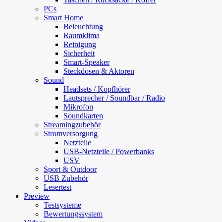
PCs
Smart Home
Beleuchtung
Raumklima
Reinigung
Sicherheit
Smart-Speaker
Steckdosen & Aktoren
Sound
Headsets / Kopfhörer
Lautsprecher / Soundbar / Radio
Mikrofon
Soundkarten
Streamingzubehör
Stromversorgung
Netzteile
USB-Netzteile / Powerbanks
USV
Sport & Outdoor
USB Zubehör
Lesertest
Preview
Testsysteme
Bewertungssystem