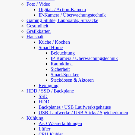
Foto / Video
Digital- / Action-Kamera
IP-Kamera / Überwachungstechnik
Gaming-Stühle, Lapboards, Sitzsäcke
Gesundheit
Grafikkarten
Haushalt
Küche / Kochen
Smart Home
Beleuchtung
IP-Kamera / Überwachungstechnik
Raumklima
Sicherheit
Smart-Speaker
Steckdosen & Aktoren
Reinigung
HDD / SSD / Backplane
SSD
HDD
Backplanes / USB Laufwerksgehäuse
USB Laufwerke / USB Sticks / Speicherkarten
Kühlung
AiO Wasserkühlungen
Lüfter
CPU-Kühler