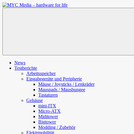
Zum
Inhalt
MYC
springen
Media
–
hardware
for
life
News
Testberichte
Arbeitsspeicher
Eingabegeräte und Peripherie
Mäuse / Joysticks / Lenkräder
Mauspads / Mausbungee
Tastaturen
Gehäuse
mini-ITX
Micro-ATX
Miditower
Bigtower
Modding / Zubehör
Elektrmobilität