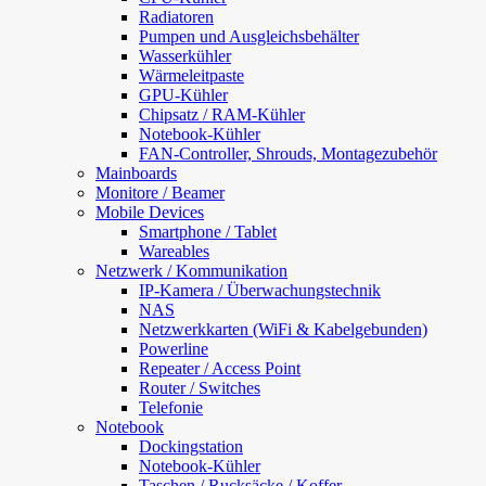
Radiatoren
Pumpen und Ausgleichsbehälter
Wasserkühler
Wärmeleitpaste
GPU-Kühler
Chipsatz / RAM-Kühler
Notebook-Kühler
FAN-Controller, Shrouds, Montagezubehör
Mainboards
Monitore / Beamer
Mobile Devices
Smartphone / Tablet
Wareables
Netzwerk / Kommunikation
IP-Kamera / Überwachungstechnik
NAS
Netzwerkkarten (WiFi & Kabelgebunden)
Powerline
Repeater / Access Point
Router / Switches
Telefonie
Notebook
Dockingstation
Notebook-Kühler
Taschen / Rucksäcke / Koffer