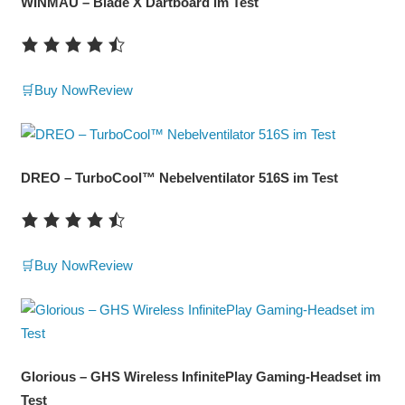
WINMAU – Blade X Dartboard im Test
🛒Buy Now
Review
DREO – TurboCool™ Nebelventilator 516S im Test
🛒Buy Now
Review
Glorious – GHS Wireless InfinitePlay Gaming-Headset im
Test