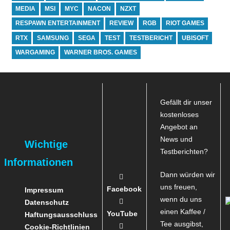
MEDIA
MSI
MYC
NACON
NZXT
RESPAWN ENTERTAINMENT
REVIEW
RGB
RIOT GAMES
RTX
SAMSUNG
SEGA
TEST
TESTBERICHT
UBISOFT
WARGAMING
WARNER BROS. GAMES
Gefällt dir unser
kostenloses
Angebot an
News und
Wichtige
Testberichten?
Informationen
Dann würden wir
uns freuen,
Facebook
Impressum
wenn du uns
Datenschutz
einen Kaffee /
YouTube
Haftungsausschluss
Tee ausgibst,
Cookie-Richtlinien