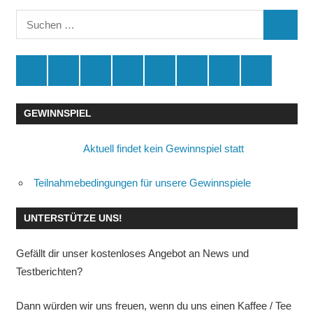
der
Suchen
Beiträge
SUCHE
nach:
Spende
Facebook
Youtube
Instagram
X
Amazon
RSS
Kontakt
🛒
GEWINNSPIEL
Aktuell findet kein Gewinnspiel statt
Teilnahmebedingungen für unsere Gewinnspiele
UNTERSTÜTZE UNS!
Gefällt dir unser kostenloses Angebot an News und
Testberichten?
Dann würden wir uns freuen, wenn du uns einen Kaffee / Tee