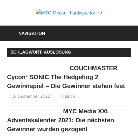
Zum
Inhalt
MYC
springen
Media
NAVIGATION
–
SCHLAGWORT:
AUSLOSUNG
hardwa
for
COUCHMASTER
Cycon² SONIC The Hedgehog 2
life
Gewinnspiel – Die Gewinner stehen fest
3. September 2022
Patrick
MYC Media XXL
Adventskalender 2021: Die nächsten
Gewinner wurden gezogen!