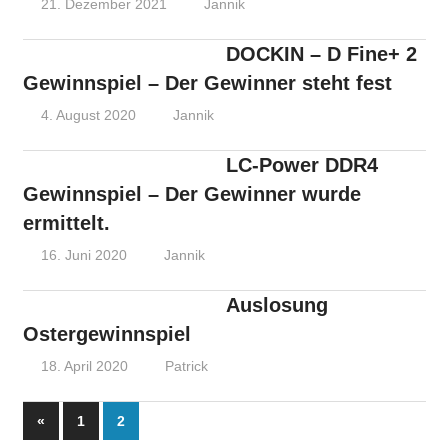
21. Dezember 2021
Jannik
DOCKIN – D Fine+ 2
Gewinnspiel – Der Gewinner steht fest
4. August 2020
Jannik
LC-Power DDR4
Gewinnspiel – Der Gewinner wurde
ermittelt.
16. Juni 2020
Jannik
Auslosung
Ostergewinnspiel
18. April 2020
Patrick
Seitennummerierung
Vorherige
«
1
2
Beiträge