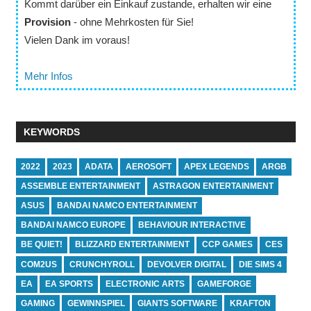
Kommt darüber ein Einkauf zustande, erhalten wir eine
Provision
- ohne Mehrkosten für Sie!
Vielen Dank im voraus!
Mehr Infos
KEYWORDS
2022
2023
ADATA
AEROSOFT
APEX LEGENDS
ARGB
ASSEMBLE ENTERTAINMENT
ASTRAGON ENTERTAINMENT
ASUS
BANDAI NAMCO ENTERTAINMENT
BANDAI NAMCO EUROPE
BEHAVIOUR INTERACTIVE
BE QUIET!
BLIZZARD ENTERTAINMENT
CCP GAMES
CES
COM2US
CRUNCHYROLL
DEVOLVER DIGITAL
DIE SIMS 4
EA
EA SPORTS
ELECTRONIC ARTS
GAMEFORGE
GAMING
GEWINNSPIEL
GIANTS SOFTWARE
KRAFTON