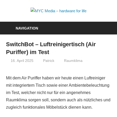
Zum
Inhalt
MYC
springen
Media
NAVIGATION
–
SwitchBot – Luftreinigertisch (Air
hardwa
Puriffer) im Test
for
16. April 2025
Patrick
Raumklima
life
Mit dem Air Puriffer haben wir heute einen Luftreiniger
mit integriertem Tisch sowie einer Ambientebeleuchtung
im Test, welcher nicht nur für ein angenehmes
Raumklima sorgen soll, sondern auch als nützliches und
zugleich funktionales Möbelstück dienen kann.