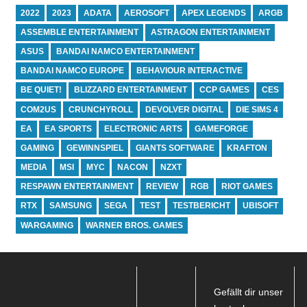
2022
2023
ADATA
AEROSOFT
APEX LEGENDS
ARGB
ASSEMBLE ENTERTAINMENT
ASTRAGON ENTERTAINMENT
ASUS
BANDAI NAMCO ENTERTAINMENT
BANDAI NAMCO EUROPE
BEHAVIOUR INTERACTIVE
BE QUIET!
BLIZZARD ENTERTAINMENT
CCP GAMES
CES
COM2US
CRUNCHYROLL
DEVOLVER DIGITAL
DIE SIMS 4
EA
EA SPORTS
ELECTRONIC ARTS
GAMEFORGE
GAMING
GEWINNSPIEL
GIANTS SOFTWARE
KRAFTON
MEDIA
MSI
MYC
NACON
NZXT
RESPAWN ENTERTAINMENT
REVIEW
RGB
RIOT GAMES
RTX
SAMSUNG
SEGA
TEST
TESTBERICHT
UBISOFT
WARGAMING
WARNER BROS. GAMES
Gefällt dir unser