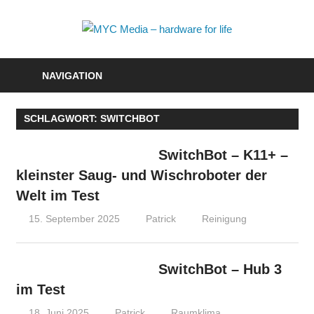
Zum
Inhalt
MYC
springen
Media
NAVIGATION
–
SCHLAGWORT:
SWITCHBOT
hardwa
for
SwitchBot – K11+ –
kleinster Saug- und Wischroboter der
life
Welt im Test
15. September 2025
Patrick
Reinigung
SwitchBot – Hub 3
im Test
18. Juni 2025
Patrick
Raumklima