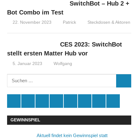
SwitchBot – Hub 2 +
Bot Combo im Test
22. November 2023
Patrick
Steckdosen & Aktoren
CES 2023: SwitchBot
stellt ersten Matter Hub vor
5. Januar 2023
Wolfgang
Suchen
SUCHE
nach:
Spende
Facebook
Youtube
Instagram
X
Amazon
RSS
Kontakt
🛒
GEWINNSPIEL
Aktuell findet kein Gewinnspiel statt