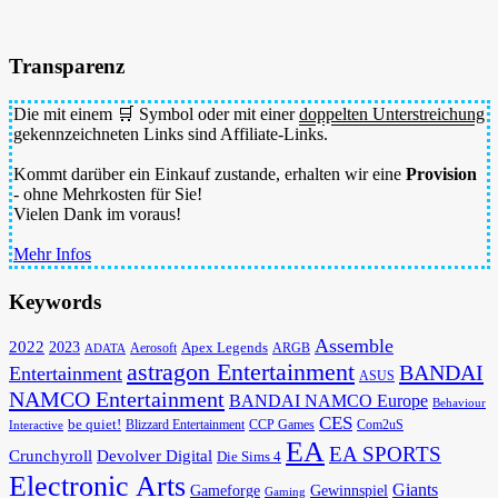
Transparenz
Die mit einem 🛒 Symbol oder mit einer
doppelten Unterstreichung
gekennzeichneten Links sind Affiliate-Links.
Kommt darüber ein Einkauf zustande, erhalten wir eine
Provision
- ohne Mehrkosten für Sie!
Vielen Dank im voraus!
Mehr Infos
Keywords
Assemble
2022
2023
Apex Legends
Aerosoft
ADATA
ARGB
astragon Entertainment
BANDAI
Entertainment
ASUS
NAMCO Entertainment
BANDAI NAMCO Europe
Behaviour
CES
be quiet!
Blizzard Entertainment
CCP Games
Com2uS
Interactive
EA
EA SPORTS
Devolver Digital
Crunchyroll
Die Sims 4
Electronic Arts
Giants
Gameforge
Gewinnspiel
Gaming