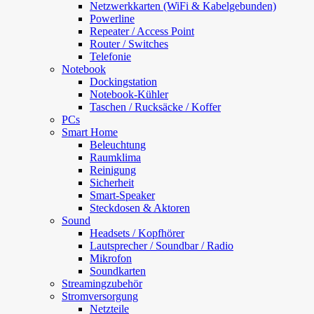
Netzwerkkarten (WiFi & Kabelgebunden)
Powerline
Repeater / Access Point
Router / Switches
Telefonie
Notebook
Dockingstation
Notebook-Kühler
Taschen / Rucksäcke / Koffer
PCs
Smart Home
Beleuchtung
Raumklima
Reinigung
Sicherheit
Smart-Speaker
Steckdosen & Aktoren
Sound
Headsets / Kopfhörer
Lautsprecher / Soundbar / Radio
Mikrofon
Soundkarten
Streamingzubehör
Stromversorgung
Netzteile