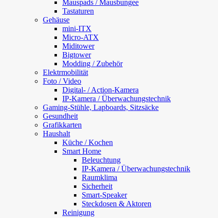
Mauspads / Mausbungee
Tastaturen
Gehäuse
mini-ITX
Micro-ATX
Miditower
Bigtower
Modding / Zubehör
Elektrmobilität
Foto / Video
Digital- / Action-Kamera
IP-Kamera / Überwachungstechnik
Gaming-Stühle, Lapboards, Sitzsäcke
Gesundheit
Grafikkarten
Haushalt
Küche / Kochen
Smart Home
Beleuchtung
IP-Kamera / Überwachungstechnik
Raumklima
Sicherheit
Smart-Speaker
Steckdosen & Aktoren
Reinigung