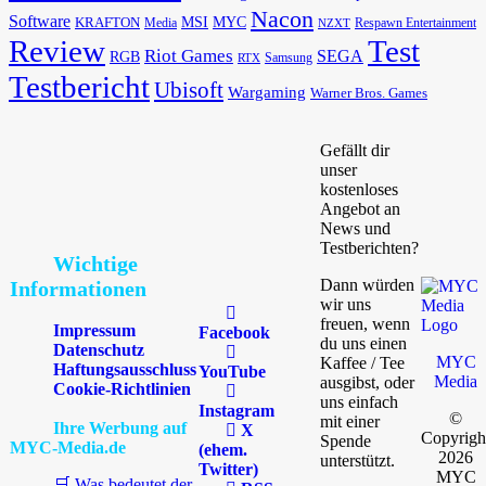
Nacon
Software
MSI
KRAFTON
MYC
Media
Respawn Entertainment
NZXT
Review
Test
Riot Games
SEGA
RGB
Samsung
RTX
Testbericht
Ubisoft
Wargaming
Warner Bros. Games
Gefällt dir
unser
kostenloses
Angebot an
News und
Testberichten?
Wichtige
Dann würden
Informationen
wir uns
freuen, wenn
Impressum
Facebook
du uns einen
Datenschutz
MYC
Kaffee / Tee
Haftungsausschluss
YouTube
Media
ausgibst, oder
Cookie-Richtlinien
uns einfach
Instagram
©
mit einer
Ihre Werbung auf
X
Copyrigh
Spende
MYC-Media.de
(ehem.
2026
unterstützt.
Twitter)
MYC
🛒 Was bedeutet der