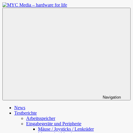
Zum
Inhalt
MYC
springen
Media
–
hardware
for
life
Navigation
News
Testberichte
Arbeitsspeicher
Eingabegeräte und Peripherie
Mäuse / Joysticks / Lenkräder