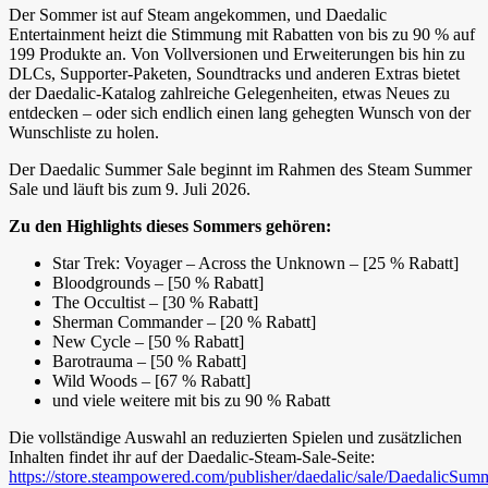
Der Sommer ist auf Steam angekommen, und Daedalic
Entertainment heizt die Stimmung mit Rabatten von bis zu 90 % auf
199 Produkte an. Von Vollversionen und Erweiterungen bis hin zu
DLCs, Supporter-Paketen, Soundtracks und anderen Extras bietet
der Daedalic-Katalog zahlreiche Gelegenheiten, etwas Neues zu
entdecken – oder sich endlich einen lang gehegten Wunsch von der
Wunschliste zu holen.
Der Daedalic Summer Sale beginnt im Rahmen des Steam Summer
Sale und läuft bis zum 9. Juli 2026.
Zu den Highlights dieses Sommers gehören:
Star Trek: Voyager – Across the Unknown – [25 % Rabatt]
Bloodgrounds – [50 % Rabatt]
The Occultist – [30 % Rabatt]
Sherman Commander – [20 % Rabatt]
New Cycle – [50 % Rabatt]
Barotrauma – [50 % Rabatt]
Wild Woods – [67 % Rabatt]
und viele weitere mit bis zu 90 % Rabatt
Die vollständige Auswahl an reduzierten Spielen und zusätzlichen
Inhalten findet ihr auf der Daedalic-Steam-Sale-Seite:
https://store.steampowered.com/publisher/daedalic/sale/DaedalicSu