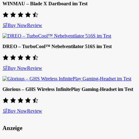
WINMAU – Blade X Dartboard im Test
🛒Buy Now
Review
DREO – TurboCool™ Nebelventilator 516S im Test
🛒Buy Now
Review
Glorious – GHS Wireless InfinitePlay Gaming-Headset im Test
🛒Buy Now
Review
Anzeige