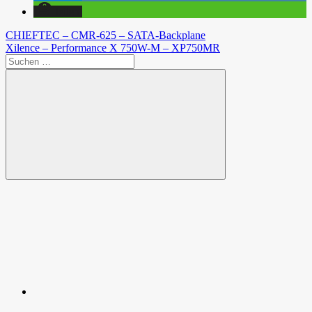
teilen
Beitragsnavigation
Vorheriger
CHIEFTEC – CMR-625 – SATA-Backplane
Beitrag:
Nächster
Xilence – Performance X 750W-M – XP750MR
Beitrag:
Suchen
nach:
Suchen
Spende
Facebook