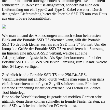
nicht nur mit einem durchgehenden Aluminiumgehäuse und einem
schnelleren USB-Anschluss ausgestattet, sondern hat auch den
Lieferumfang um ein Type C auf Type C Kabel erweitert. Durch
den großen Lieferumfang bietet die Portable SSD T5 nun von Haus
aus eine größere Kompatibilität.
Wie man anhand der Abmessungen und auch schon beim ersten
Blick auf die Portable SSD T5 erkennen kann, fällt die Portable
SSD T5 deutlich kleiner aus, als eine SSD im 2,5″-Format. Um die
kompakte Größe der Portable SSD T5 zu realisieren hat Samsung
im Inneren eine mSATA-SSD verbaut, welche auf eine
Adapterplatine aufgesteckt ist. Als Speicher kommen auf bei der
Portable SSD T5 3D V-NANDs von Samsung zum Einsatz, welche
über 64 Layer verfügen.
Zusätzlich hat die Portable SSD T5 eine 256-Bit-AES-
Verschlüsselung mit an Bord, durch welche man seine Daten ganz
einfach vor einem unbefugten Zugriff schützen kann. Für eine
einfache Einrichtung ist auf der externen SSD schon ein kleines
Tool hinterlegt.
Eine solche Verschlüsselung ist gerade bei mobilen Geräten sehr
nützlich, denn diese können schneller in fremde Finger geraten, als
eine SSD, welche im heimischen PC verbaut ist.