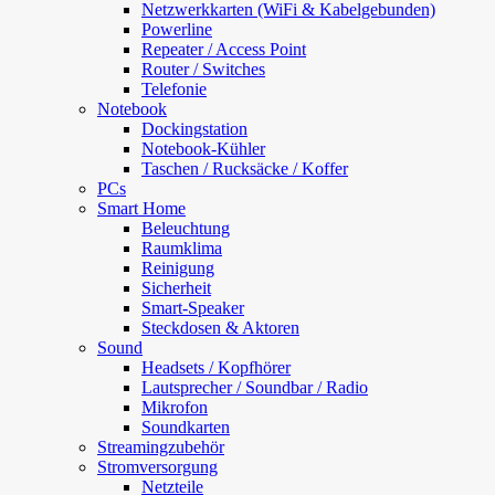
Netzwerkkarten (WiFi & Kabelgebunden)
Powerline
Repeater / Access Point
Router / Switches
Telefonie
Notebook
Dockingstation
Notebook-Kühler
Taschen / Rucksäcke / Koffer
PCs
Smart Home
Beleuchtung
Raumklima
Reinigung
Sicherheit
Smart-Speaker
Steckdosen & Aktoren
Sound
Headsets / Kopfhörer
Lautsprecher / Soundbar / Radio
Mikrofon
Soundkarten
Streamingzubehör
Stromversorgung
Netzteile