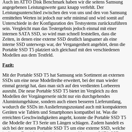
Auch im ATTO Disk Benchmark haben wir die seitens Samsung
angegebenen Leistungswerte ganz knapp verfehlt. Der
Leistungsunterschied zwischen den von uns und den von Samsung
ermittelten Werten ist jedoch nur sehr minimal und wird somit auf
Unterschiede in der Konfiguration des Testsystems zurückzuführen
sein. Vergleicht man das Testergebnis jedoch einmal mit einer
internen SATA SSD, so wird man schnell feststellen, dass die
Zeiten, in denen eine externe SSD deutlich langsamer als eine
interne SSD unterwegs war, der Vergangenheit angehört, denn die
Portable SSD T5 platziert sich gleichauf mit den verschiedenen
Modellen aus dem Testfeld.
Fazit:
Mit der Portable SSD T5 hat Samsung sein Sortiment an externen
SSDs um eine neue Modellreihe erweitert, bei der man wieder
einmal gezeigt hat, dass man sich auf den verdienten Lorbeeren
ausruht. Die neue Portable SSD T5 bietet im Vergleich zu den
Modellen der Vorgängerserie nicht nur ein durchgehendes
Aluminiumgehäuse, sondern auch einen besseren Lieferumfang,
wodurch die SSDs im Auslieferungszustand auch mit kompakteren
Geräten wie Tablets und Smartphones kompatibel ist. Was die
erreichten Geschwindigkeiten angeht, konnte die Portable SSD T5
die Modelle der T3 Serie um Längen schlagen. Zudem handelt es
sich bei der neuen Portable SSD T5 um eine externe SSD, welche