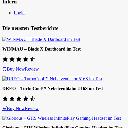
Intern
Login
Die neusten Testberichte
WINMAU – Blade X Dartboard im Test
🛒Buy Now
Review
DREO – TurboCool™ Nebelventilator 516S im Test
🛒Buy Now
Review
Glorious – GHS Wireless InfinitePlay Gaming-Headset im Test