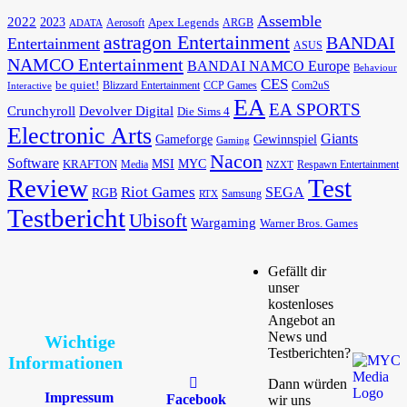
Assemble
2022
2023
Apex Legends
Aerosoft
ADATA
ARGB
astragon Entertainment
BANDAI
Entertainment
ASUS
NAMCO Entertainment
BANDAI NAMCO Europe
Behaviour
CES
be quiet!
Blizzard Entertainment
CCP Games
Com2uS
Interactive
EA
EA SPORTS
Devolver Digital
Crunchyroll
Die Sims 4
Electronic Arts
Giants
Gameforge
Gewinnspiel
Gaming
Nacon
Software
MSI
KRAFTON
MYC
Media
Respawn Entertainment
NZXT
Review
Test
Riot Games
SEGA
RGB
Samsung
RTX
Testbericht
Ubisoft
Wargaming
Warner Bros. Games
Gefällt dir
unser
kostenloses
Angebot an
News und
Wichtige
Testberichten?
Informationen
Dann würden
Impressum
Facebook
wir uns