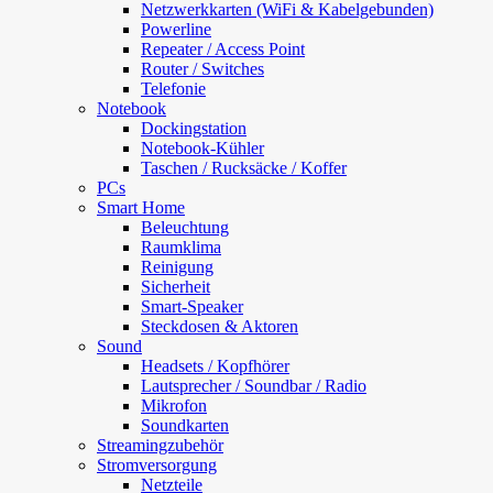
Netzwerkkarten (WiFi & Kabelgebunden)
Powerline
Repeater / Access Point
Router / Switches
Telefonie
Notebook
Dockingstation
Notebook-Kühler
Taschen / Rucksäcke / Koffer
PCs
Smart Home
Beleuchtung
Raumklima
Reinigung
Sicherheit
Smart-Speaker
Steckdosen & Aktoren
Sound
Headsets / Kopfhörer
Lautsprecher / Soundbar / Radio
Mikrofon
Soundkarten
Streamingzubehör
Stromversorgung
Netzteile