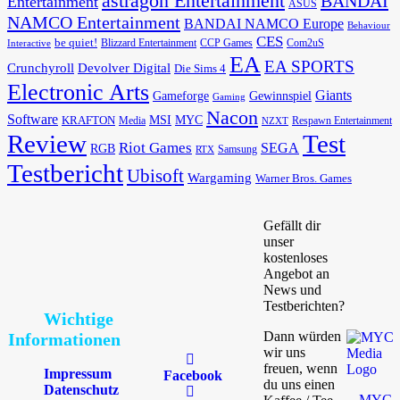
astragon Entertainment
BANDAI
Entertainment
ASUS
NAMCO Entertainment
BANDAI NAMCO Europe
Behaviour
CES
be quiet!
Blizzard Entertainment
CCP Games
Com2uS
Interactive
EA
EA SPORTS
Devolver Digital
Crunchyroll
Die Sims 4
Electronic Arts
Giants
Gameforge
Gewinnspiel
Gaming
Nacon
Software
MSI
KRAFTON
MYC
Media
Respawn Entertainment
NZXT
Review
Test
Riot Games
SEGA
RGB
Samsung
RTX
Testbericht
Ubisoft
Wargaming
Warner Bros. Games
Gefällt dir
unser
kostenloses
Angebot an
News und
Testberichten?
Wichtige
Dann würden
Informationen
wir uns
freuen, wenn
Impressum
Facebook
du uns einen
Datenschutz
MYC