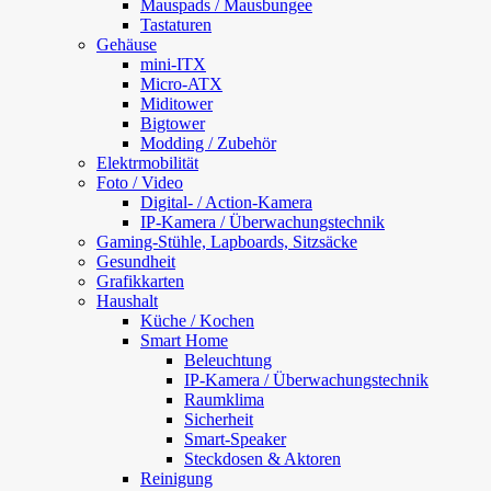
Mauspads / Mausbungee
Tastaturen
Gehäuse
mini-ITX
Micro-ATX
Miditower
Bigtower
Modding / Zubehör
Elektrmobilität
Foto / Video
Digital- / Action-Kamera
IP-Kamera / Überwachungstechnik
Gaming-Stühle, Lapboards, Sitzsäcke
Gesundheit
Grafikkarten
Haushalt
Küche / Kochen
Smart Home
Beleuchtung
IP-Kamera / Überwachungstechnik
Raumklima
Sicherheit
Smart-Speaker
Steckdosen & Aktoren
Reinigung