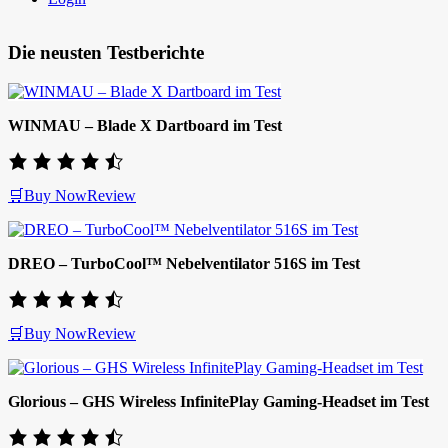
Die neusten Testberichte
WINMAU – Blade X Dartboard im Test
🛒Buy Now
Review
DREO – TurboCool™ Nebelventilator 516S im Test
🛒Buy Now
Review
Glorious – GHS Wireless InfinitePlay Gaming-Headset im Test