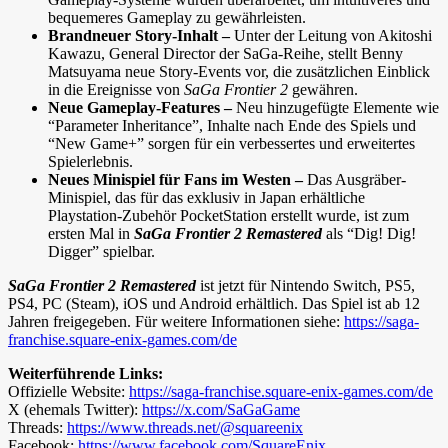
bequemeres Gameplay zu gewährleisten.
Brandneuer Story-Inhalt –
Unter der Leitung von Akitoshi
Kawazu, General Director der SaGa-Reihe, stellt Benny
Matsuyama neue Story-Events vor, die zusätzlichen Einblick
in die Ereignisse von
SaGa Frontier 2
gewähren.
Neue Gameplay-Features –
Neu hinzugefügte Elemente wie
“Parameter Inheritance”, Inhalte nach Ende des Spiels und
“New Game+” sorgen für ein verbessertes und erweitertes
Spielerlebnis.
Neues Minispiel für Fans im Westen –
Das Ausgräber-
Minispiel, das für das exklusiv in Japan erhältliche
Playstation-Zubehör PocketStation erstellt wurde, ist zum
ersten Mal in
SaGa Frontier 2 Remastered
als “Dig! Dig!
Digger” spielbar.
SaGa Frontier 2 Remastered
ist jetzt für Nintendo Switch, PS5,
PS4, PC (Steam), iOS und Android erhältlich. Das Spiel ist ab 12
Jahren freigegeben. Für weitere Informationen siehe:
https://saga-
franchise.square-enix-games.com/de
Weiterführende Links:
Offizielle Website:
https://saga-franchise.square-enix-games.com/de
X (ehemals Twitter):
https://x.com/SaGaGame
Threads:
https://www.threads.net/@squareenix
Facebook:
https://www.facebook.com/SquareEnix