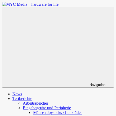
Zum
Inhalt
MYC
springen
Media
–
hardware
for
life
Navigation
News
Testberichte
Arbeitsspeicher
Eingabegeräte und Peripherie
Mäuse / Joysticks / Lenkräder