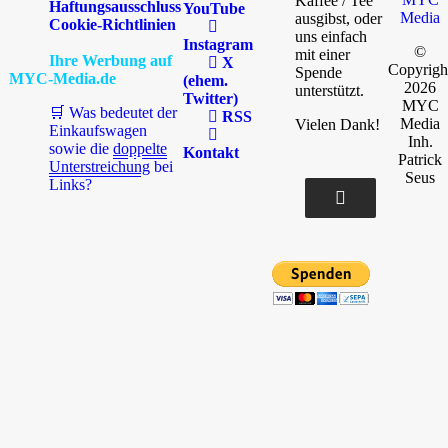
Kaffee / Tee
Haftungsausschluss
YouTube
Media
ausgibst, oder
Cookie-Richtlinien
uns einfach
Instagram
©
mit einer
Ihre Werbung auf
X
Copyrigh
Spende
MYC-Media.de
(ehem.
2026
unterstützt.
Twitter)
MYC
🛒 Was bedeutet der
RSS
Media
Vielen Dank!
Einkaufswagen
Inh.
sowie die
doppelte
Kontakt
Patrick
Unterstreichung
bei
Seus
Links?