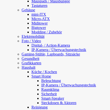
Mauspads / Mausbungee
Tastaturen
Gehäuse
mini-ITX
Micro-ATX
Miditower
Bigtower
Modding / Zubehör
Elektrmobilität
Foto / Video
Digital- / Action-Kamera
IP-Kamera / Überwachungstechnik
Gaming-Stühle, Lapboards, Sitzsäcke
Gesundheit
Grafikkarten
Haushalt
Küche / Kochen
Smart Home
Beleuchtung
IP-Kamera / Überwachungstechnik
Raumklima
Sicherheit
Smart-Speaker
Steckdosen & Aktoren
Reinigung