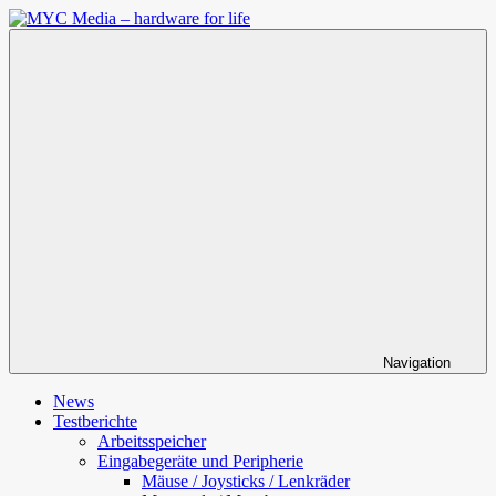
Zum
Inhalt
MYC
springen
Media
–
hardware
for
life
Navigation
News
Testberichte
Arbeitsspeicher
Eingabegeräte und Peripherie
Mäuse / Joysticks / Lenkräder