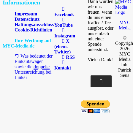
Dann würden
Informationen
wir uns
freuen, wenn
Impressum
Facebook
du uns einen
Datenschutz
MYC
Kaffee / Tee
Haftungsausschluss
YouTube
Media
ausgibst, oder
Cookie-Richtlinien
uns einfach
Instagram
©
mit einer
Ihre Werbung auf
X
Copyrigh
Spende
MYC-Media.de
(ehem.
2026
unterstützt.
Twitter)
MYC
🛒 Was bedeutet der
RSS
Media
Vielen Dank!
Einkaufswagen
Inh.
sowie die
doppelte
Kontakt
Patrick
Unterstreichung
bei
Seus
Links?