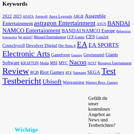
Keywords
Assemble
2022
2023
Apex Legends
Aerosoft
ADATA
ARGB
astragon Entertainment
BANDAI
Entertainment
ASUS
NAMCO Entertainment
BANDAI NAMCO Europe
Behaviour
CES
be quiet!
Blizzard Entertainment
CCP Games
Com2uS
Interactive
EA
EA SPORTS
Devolver Digital
Crunchyroll
Die Sims 4
Electronic Arts
Giants
Gameforge
Gewinnspiel
Gaming
Nacon
Software
MSI
KRAFTON
MYC
Media
Respawn Entertainment
NZXT
Review
Test
Riot Games
SEGA
RGB
Samsung
RTX
Testbericht
Ubisoft
Wargaming
Warner Bros. Games
Gefällt dir
unser
kostenloses
Angebot an
News und
Testberichten?
Wichtige