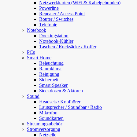
Netzwerkkarten (WiFi & Kabelgebunden)
Powerline
Repeater / Access Point
Router / Switches
Telefonie
Notebook
Dockingstation
Notebook-Kühler
Taschen / Rucksäcke / Koffer
PCs
Smart Home
Beleuchtung
Raumklima
Reinigung
Sicherheit
Smart-Speaker
Steckdosen & Aktoren
Sound
Headsets / Kopfhörer
Lautsprecher / Soundbar / Radio
Mikrofon
Soundkarten
Streamingzubehör
Stromversorgung
Netzteile