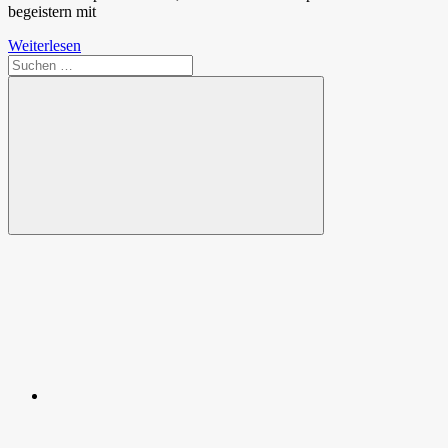
begeistern mit
Weiterlesen
Suchen
nach:
Suchen
Spende
Facebook