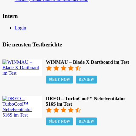
Intern
Login
Die neusten Testberichte
WINMAU – Blade X Dartboard im Test
🛒BUY NOW
REVIEW
DREO – TurboCool™ Nebelventilator
516S im Test
🛒BUY NOW
REVIEW