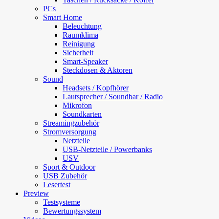
PCs
Smart Home
Beleuchtung
Raumklima
Reinigung
Sicherheit
Smart-Speaker
Steckdosen & Aktoren
Sound
Headsets / Kopfhörer
Lautsprecher / Soundbar / Radio
Mikrofon
Soundkarten
Streamingzubehör
Stromversorgung
Netzteile
USB-Netzteile / Powerbanks
USV
Sport & Outdoor
USB Zubehör
Lesertest
Preview
Testsysteme
Bewertungssystem