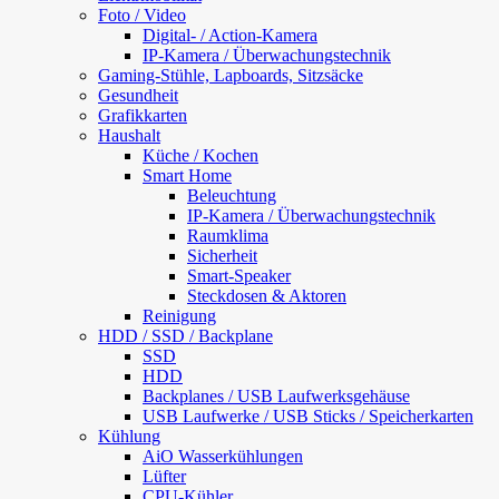
Foto / Video
Digital- / Action-Kamera
IP-Kamera / Überwachungstechnik
Gaming-Stühle, Lapboards, Sitzsäcke
Gesundheit
Grafikkarten
Haushalt
Küche / Kochen
Smart Home
Beleuchtung
IP-Kamera / Überwachungstechnik
Raumklima
Sicherheit
Smart-Speaker
Steckdosen & Aktoren
Reinigung
HDD / SSD / Backplane
SSD
HDD
Backplanes / USB Laufwerksgehäuse
USB Laufwerke / USB Sticks / Speicherkarten
Kühlung
AiO Wasserkühlungen
Lüfter
CPU-Kühler