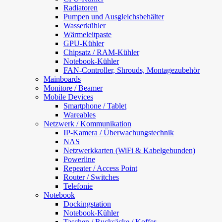
Radiatoren
Pumpen und Ausgleichsbehälter
Wasserkühler
Wärmeleitpaste
GPU-Kühler
Chipsatz / RAM-Kühler
Notebook-Kühler
FAN-Controller, Shrouds, Montagezubehör
Mainboards
Monitore / Beamer
Mobile Devices
Smartphone / Tablet
Wareables
Netzwerk / Kommunikation
IP-Kamera / Überwachungstechnik
NAS
Netzwerkkarten (WiFi & Kabelgebunden)
Powerline
Repeater / Access Point
Router / Switches
Telefonie
Notebook
Dockingstation
Notebook-Kühler
Taschen / Rucksäcke / Koffer