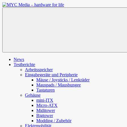
Zum
Inhalt
MYC
springen
Media
–
hardware
for
life
News
Testberichte
Arbeitsspeicher
Eingabegeräte und Peripherie
Mäuse / Joysticks / Lenkräder
Mauspads / Mausbungee
Tastaturen
Gehäuse
mini-ITX
Micro-ATX
Miditower
Bigtower
Modding / Zubehör
Elektrmobilität