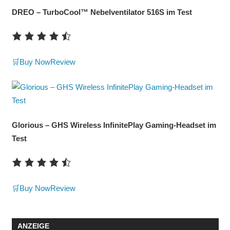
DREO – TurboCool™ Nebelventilator 516S im Test
🛒Buy Now
Review
Glorious – GHS Wireless InfinitePlay Gaming-Headset im
Test
🛒Buy Now
Review
ANZEIGE