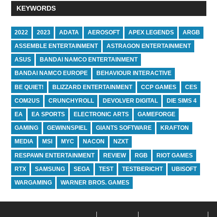
KEYWORDS
2022
2023
ADATA
AEROSOFT
APEX LEGENDS
ARGB
ASSEMBLE ENTERTAINMENT
ASTRAGON ENTERTAINMENT
ASUS
BANDAI NAMCO ENTERTAINMENT
BANDAI NAMCO EUROPE
BEHAVIOUR INTERACTIVE
BE QUIET!
BLIZZARD ENTERTAINMENT
CCP GAMES
CES
COM2US
CRUNCHYROLL
DEVOLVER DIGITAL
DIE SIMS 4
EA
EA SPORTS
ELECTRONIC ARTS
GAMEFORGE
GAMING
GEWINNSPIEL
GIANTS SOFTWARE
KRAFTON
MEDIA
MSI
MYC
NACON
NZXT
RESPAWN ENTERTAINMENT
REVIEW
RGB
RIOT GAMES
RTX
SAMSUNG
SEGA
TEST
TESTBERICHT
UBISOFT
WARGAMING
WARNER BROS. GAMES