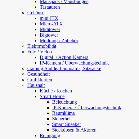
Mauspads / Mausbungee
Tastaturen
Gehäuse
mini-ITX
Micro-ATX
Miditower
Bigtower
Modding / Zubehör
Elektrmobilität
Foto / Video
Digital- / Action-Kamera
IP-Kamera / Überwachungstechnik
Gaming-Stühle, Lapboards, Sitzsäcke
Gesundheit
Grafikkarten
Haushalt
Küche / Kochen
Smart Home
Beleuchtung
IP-Kamera / Überwachungstechnik
Raumklima
Sicherheit
Smart-Speaker
Steckdosen & Aktoren
Reinigung