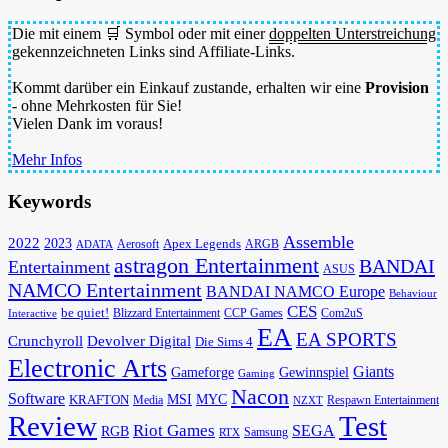
Die mit einem 🛒 Symbol oder mit einer
doppelten Unterstreichung
gekennzeichneten Links sind Affiliate-Links.
Kommt darüber ein Einkauf zustande, erhalten wir eine
Provision
- ohne Mehrkosten für Sie!
Vielen Dank im voraus!
Mehr Infos
Keywords
Assemble
2022
2023
Apex Legends
Aerosoft
ADATA
ARGB
astragon Entertainment
BANDAI
Entertainment
ASUS
NAMCO Entertainment
BANDAI NAMCO Europe
Behaviour
CES
be quiet!
Blizzard Entertainment
CCP Games
Com2uS
Interactive
EA
EA SPORTS
Devolver Digital
Crunchyroll
Die Sims 4
Electronic Arts
Giants
Gameforge
Gewinnspiel
Gaming
Nacon
Software
MSI
KRAFTON
MYC
Media
Respawn Entertainment
NZXT
Review
Test
Riot Games
SEGA
RGB
Samsung
RTX