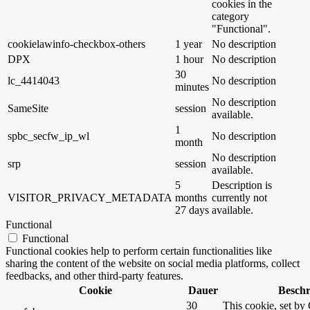
cookies in the
category
"Functional".
cookielawinfo-checkbox-others
1 year
No description
DPX
1 hour
No description
30
lc_4414043
No description
minutes
No description
SameSite
session
available.
1
spbc_secfw_ip_wl
No description
month
No description
srp
session
available.
5
Description is
VISITOR_PRIVACY_METADATA
months
currently not
27 days
available.
Functional
Functional
Functional cookies help to perform certain functionalities like
sharing the content of the website on social media platforms, collect
feedbacks, and other third-party features.
Cookie
Dauer
Besch
30
This cookie, set by 