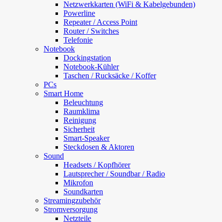
Netzwerkkarten (WiFi & Kabelgebunden)
Powerline
Repeater / Access Point
Router / Switches
Telefonie
Notebook
Dockingstation
Notebook-Kühler
Taschen / Rucksäcke / Koffer
PCs
Smart Home
Beleuchtung
Raumklima
Reinigung
Sicherheit
Smart-Speaker
Steckdosen & Aktoren
Sound
Headsets / Kopfhörer
Lautsprecher / Soundbar / Radio
Mikrofon
Soundkarten
Streamingzubehör
Stromversorgung
Netzteile