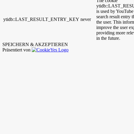
The cookie
ytidb::LAST_R
is used by YouTube t
search result entry 
ytidb::LAST_RESULT_ENTRY_KEY
never
the user. This infor
improve the user ex
providing more relev
in the future.
SPEICHERN & AKZEPTIEREN
Präsentiert von