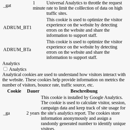
1
Universal Analytics to throttle the request
_gat
minute
rate to limit the colllection of data on high
traffic sites.
This cookie is used to optimize the visitor
experience on the website by detecting
ADRUM_BT1
errors on the website and share the
information to support staff.
This cookie is used to optimize the visitor
experience on the website by detecting
ADRUM_BTa
errors on the website and share the
information to support staff.
Analytics
Analytics
Analytical cookies are used to understand how visitors interact with
the website. These cookies help provide information on metrics the
number of visitors, bounce rate, traffic source, etc.
Cookie
Dauer
Beschreibung
This cookie is installed by Google Analytics.
The cookie is used to calculate visitor, session,
campaign data and keep track of site usage for
_ga
2 years
the site's analytics report. The cookies store
information anonymously and assign a
randomly generated number to identify unique
visitors.