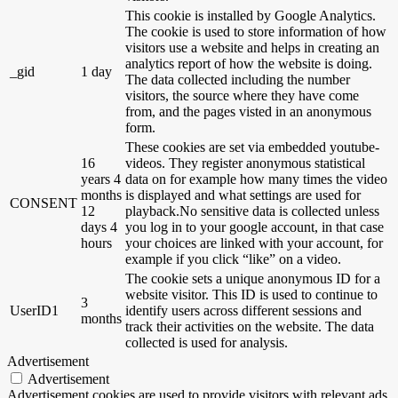
This cookie is installed by Google Analytics.
The cookie is used to store information of how
visitors use a website and helps in creating an
analytics report of how the website is doing.
_gid
1 day
The data collected including the number
visitors, the source where they have come
from, and the pages visted in an anonymous
form.
These cookies are set via embedded youtube-
16
videos. They register anonymous statistical
years 4
data on for example how many times the video
months
is displayed and what settings are used for
CONSENT
12
playback.No sensitive data is collected unless
days 4
you log in to your google account, in that case
hours
your choices are linked with your account, for
example if you click “like” on a video.
The cookie sets a unique anonymous ID for a
website visitor. This ID is used to continue to
3
UserID1
identify users across different sessions and
months
track their activities on the website. The data
collected is used for analysis.
Advertisement
Advertisement
Advertisement cookies are used to provide visitors with relevant ads