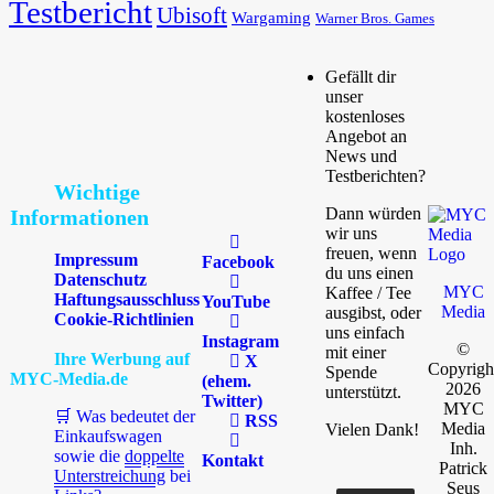
Testbericht
Ubisoft
Wargaming
Warner Bros. Games
Gefällt dir
unser
kostenloses
Angebot an
News und
Testberichten?
Wichtige
Dann würden
Informationen
wir uns
freuen, wenn
Impressum
Facebook
du uns einen
Datenschutz
MYC
Kaffee / Tee
Haftungsausschluss
YouTube
Media
ausgibst, oder
Cookie-Richtlinien
uns einfach
Instagram
©
mit einer
Ihre Werbung auf
X
Copyrigh
Spende
MYC-Media.de
(ehem.
2026
unterstützt.
Twitter)
MYC
🛒 Was bedeutet der
RSS
Media
Vielen Dank!
Einkaufswagen
Inh.
sowie die
doppelte
Kontakt
Patrick
Unterstreichung
bei
Seus