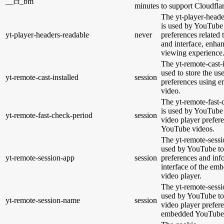
__cf_bm
minutes
to support Cloudfl
The yt-player-heade
is used by YouTube 
yt-player-headers-readable
never
preferences related
and interface, enhan
viewing experience
The yt-remote-cast-i
used to store the us
yt-remote-cast-installed
session
preferences using
video.
The yt-remote-fast-
is used by YouTube t
yt-remote-fast-check-period
session
video player prefer
YouTube videos.
The yt-remote-sessi
used by YouTube to 
yt-remote-session-app
session
preferences and inf
interface of the e
video player.
The yt-remote-sessi
used by YouTube to 
yt-remote-session-name
session
video player prefer
embedded YouTube 