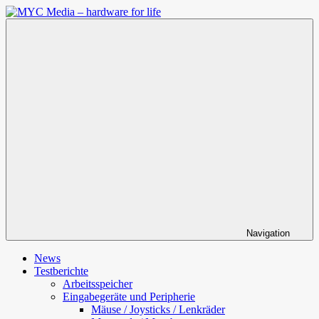
Zum
Inhalt
MYC
springen
Media
–
hardware
for
life
Navigation
News
Testberichte
Arbeitsspeicher
Eingabegeräte und Peripherie
Mäuse / Joysticks / Lenkräder