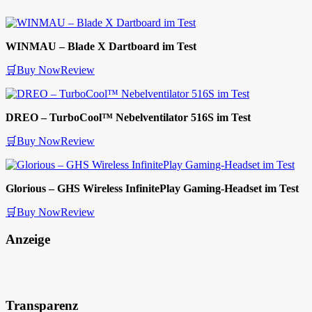
WINMAU – Blade X Dartboard im Test
🛒Buy Now
Review
DREO – TurboCool™ Nebelventilator 516S im Test
🛒Buy Now
Review
Glorious – GHS Wireless InfinitePlay Gaming-Headset im Test
🛒Buy Now
Review
Anzeige
Transparenz