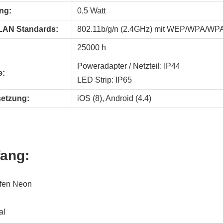
ng:
0,5 Watt
LAN Standards:
802.11b/g/n (2.4GHz) mit WEP/WPA/WP
25000 h
Poweradapter / Netzteil: IP44
e:
LED Strip: IP65
etzung:
iOS (8), Android (4.4)
fang:
ifen Neon
al