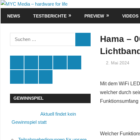
Zum
MYC
Inhalt
NEWS
TESTBERICHTE
PREVIEW
VIDEOS
Media
springen
–
Suchen
Hama – 0
SUCHEN
nach:
hardware
Lichtband
for
Spende
Facebook
Youtube
Instagram
X
2. Mai 2024
life
Amazon
RSS
Kontakt
🛒
Mit dem WiFi LED
welcher durch sei
GEWINNSPIEL
Funktionsumfang
Aktuell findet kein
Gewinnspiel statt
Welcher Funktion
Teilnahmebedingungen für unsere