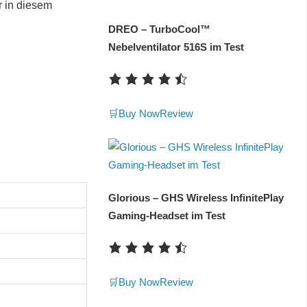
r in diesem
DREO – TurboCool™
Nebelventilator 516S im Test
🛒Buy Now
Review
Glorious – GHS Wireless InfinitePlay
Gaming-Headset im Test
🛒Buy Now
Review