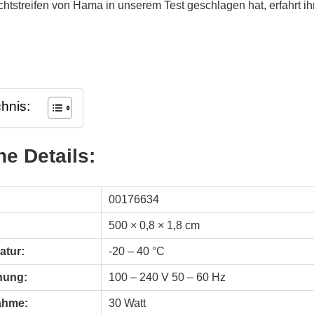
chtstreifen von Hama in unserem Test geschlagen hat, erfahrt ih
chnis:
e Details:
:
00176634
500 × 0,8 × 1,8 cm
atur:
-20 – 40 °C
nung:
100 – 240 V 50 – 60 Hz
ahme:
30 Watt