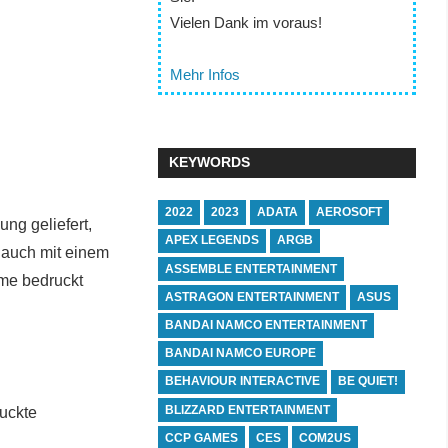
Vielen Dank im voraus!
Mehr Infos
KEYWORDS
2022
2023
ADATA
AEROSOFT
ng geliefert,
APEX LEGENDS
ARGB
 auch mit einem
ASSEMBLE ENTERTAINMENT
ome bedruckt
ASTRAGON ENTERTAINMENT
ASUS
BANDAI NAMCO ENTERTAINMENT
BANDAI NAMCO EUROPE
BEHAVIOUR INTERACTIVE
BE QUIET!
BLIZZARD ENTERTAINMENT
ruckte
CCP GAMES
CES
COM2US