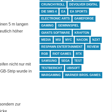
CRUNCHYROLL
DEVOLVER DIGITAL
DIE SIMS 4
EA
EA SPORTS
ELECTRONIC ARTS
GAMEFORGE
inen 5 m langen
GAMING
GEWINNSPIEL
eutlich höher
GIANTS SOFTWARE
KRAFTON
MEDIA
MSI
MYC
NACON
NZXT
RESPAWN ENTERTAINMENT
REVIEW
RGB
RIOT GAMES
RTX
SAMSUNG
SEGA
TEST
fen nicht nur mit
TESTBERICHT
UBISOFT
RGB-Strip wurde in
WARGAMING
WARNER BROS. GAMES
 sondern zur
dicke