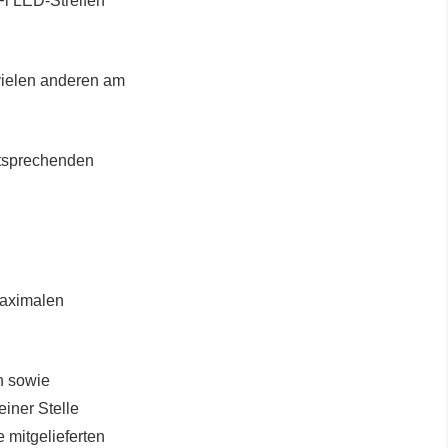
Fi LED-Streifen
 vielen anderen am
ntsprechenden
 maximalen
n sowie
iner Stelle
 mitgelieferten