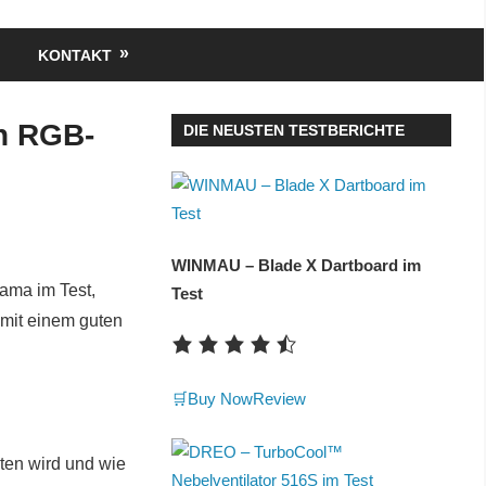
KONTAKT
n RGB-
DIE NEUSTEN TESTBERICHTE
WINMAU – Blade X Dartboard im
ama im Test,
Test
 mit einem guten
🛒Buy Now
Review
en wird und wie