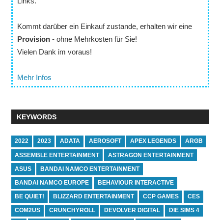
Links.
Kommt darüber ein Einkauf zustande, erhalten wir eine
Provision
- ohne Mehrkosten für Sie!
Vielen Dank im voraus!
Mehr Infos
KEYWORDS
2022
2023
ADATA
AEROSOFT
APEX LEGENDS
ARGB
ASSEMBLE ENTERTAINMENT
ASTRAGON ENTERTAINMENT
ASUS
BANDAI NAMCO ENTERTAINMENT
BANDAI NAMCO EUROPE
BEHAVIOUR INTERACTIVE
BE QUIET!
BLIZZARD ENTERTAINMENT
CCP GAMES
CES
COM2US
CRUNCHYROLL
DEVOLVER DIGITAL
DIE SIMS 4