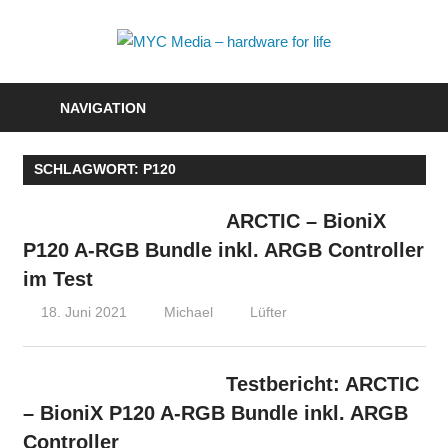
Zum
Inhalt
MYC
springen
Media
NAVIGATION
–
SCHLAGWORT:
P120
hardwa
for
ARCTIC – BioniX
P120 A-RGB Bundle inkl. ARGB Controller
life
im Test
18. Juni 2021
Michael
Lüfter
Testbericht: ARCTIC
– BioniX P120 A-RGB Bundle inkl. ARGB
Controller