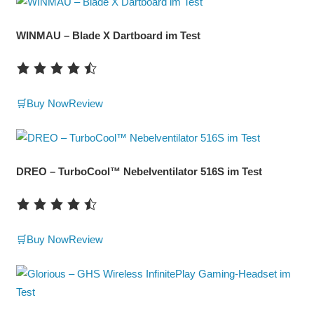
WINMAU – Blade X Dartboard im Test
🛒Buy Now
Review
DREO – TurboCool™ Nebelventilator 516S im Test
🛒Buy Now
Review