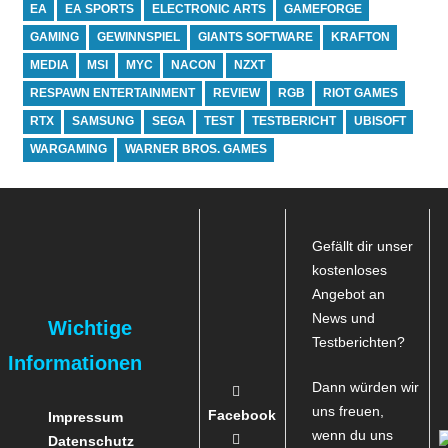
EA
EA SPORTS
ELECTRONIC ARTS
GAMEFORGE
GAMING
GEWINNSPIEL
GIANTS SOFTWARE
KRAFTON
MEDIA
MSI
MYC
NACON
NZXT
RESPAWN ENTERTAINMENT
REVIEW
RGB
RIOT GAMES
RTX
SAMSUNG
SEGA
TEST
TESTBERICHT
UBISOFT
WARGAMING
WARNER BROS. GAMES
Gefällt dir unser
kostenloses
Angebot an
News und
Wichtige
Testberichten?
Informationen
Dann würden wir
uns freuen,
Facebook
Impressum
wenn du uns
Datenschutz