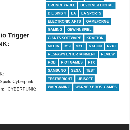
CRUNCHYROLL
DEVOLVER DIGITAL
DIE SIMS 4
EA
EA SPORTS
ELECTRONIC ARTS
GAMEFORGE
GAMING
GEWINNSPIEL
o Trigger
GIANTS SOFTWARE
KRAFTON
NK:
MEDIA
MSI
MYC
NACON
NZXT
RESPAWN ENTERTAINMENT
REVIEW
RGB
RIOT GAMES
RTX
SAMSUNG
SEGA
TEST
K:
TESTBERICHT
UBISOFT
Spiels Cyberpunk
WARGAMING
WARNER BROS. GAMES
 sehen: CYBERPUNK: