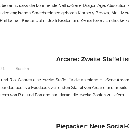
bt bekannt, dass die kommende Netflix-Serie Dragon Age: Absolutio
u den englischen Sprecher:innen gehören Kimberly Brooks, Matt Merc
hil Lamar, Keston John, Josh Keaton und Zehra Fazal. Eindrücke z
Arcane: Zweite Staffel is
021
Sascha
 und Riot Games eine zweite Staffel für die animierte Hit-Serie Arcane
 über das positive Feedback zur ersten Staffel von Arcane und arbei
ern von Riot und Fortiche hart daran, die zweite Portion zu liefern”,
Piepacker: Neue Social