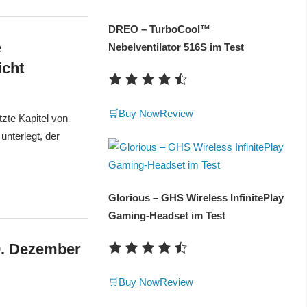
DREO – TurboCool™
e
Nebelventilator 516S im Test
icht
🛒Buy Now
Review
tzte Kapitel von
unterlegt, der
Glorious – GHS Wireless InfinitePlay
Gaming-Headset im Test
9. Dezember
🛒Buy Now
Review