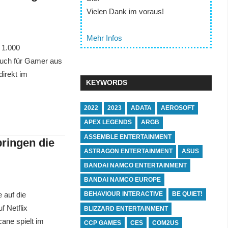
Vielen Dank im voraus!
Mehr Infos
 1.000
 auch für Gamer aus
direkt im
KEYWORDS
2022
2023
ADATA
AEROSOFT
APEX LEGENDS
ARGB
ASSEMBLE ENTERTAINMENT
bringen die
ASTRAGON ENTERTAINMENT
ASUS
BANDAI NAMCO ENTERTAINMENT
BANDAI NAMCO EUROPE
BEHAVIOUR INTERACTIVE
BE QUIET!
 auf die
f Netflix
BLIZZARD ENTERTAINMENT
cane spielt im
CCP GAMES
CES
COM2US