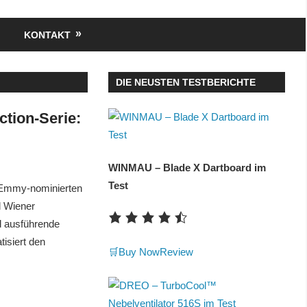
KONTAKT
DIE NEUSTEN TESTBERICHTE
ction-Serie:
WINMAU – Blade X Dartboard im
Test
ie Emmy-nominierten
d Wiener
d ausführende
tisiert den
🛒Buy Now
Review