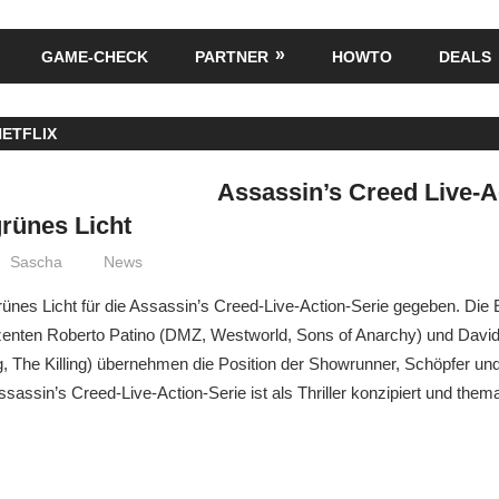
GAME-CHECK
PARTNER
HOWTO
DEALS
NETFLIX
Assassin’s Creed Live-A
 grünes Licht
Sascha
News
ll grünes Licht für die Assassin’s Creed-Live-Action-Serie gegeben. D
enten Roberto Patino (DMZ, Westworld, Sons of Anarchy) und Davi
 The Killing) übernehmen die Position der Showrunner, Schöpfer un
sassin’s Creed-Live-Action-Serie ist als Thriller konzipiert und thema