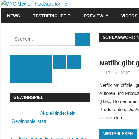
Zum
MYC
Inhalt
NEWS
TESTBERICHTE
PREVIEW
VIDEOS
Media
springen
–
Suchen
SCHLAGWORT:
SUCHEN
nach:
hardware
for
Spende
Facebook
Youtube
Instagram
X
Netflix gibt
17. Juli 2025
life
Amazon
RSS
Kontakt
🛒
Netflix hat offizie
Autoren und Produz
GEWINNSPIEL
(Halo, Homecoming,
Produzenten. Die As
Aktuell findet kein
verdeckten
Gewinnspiel statt
WEITERLESEN
Teilnahmebedingungen für unsere