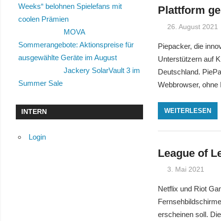
Weeks“ belohnen Spielefans mit
Plattform ge
coolen Prämien
26. August 2021
MOVA
Sommerangebote: Aktionspreise für
Piepacker, die inn
ausgewählte Geräte im August
Unterstützern auf K
Jackery SolarVault 3 im
Deutschland. PiePac
Summer Sale
Webbrowser, ohne D
WEITERLESEN
INTERN
Login
League of L
3. Mai 2021
Netflix und Riot G
Fernsehbildschirme 
erscheinen soll. Di