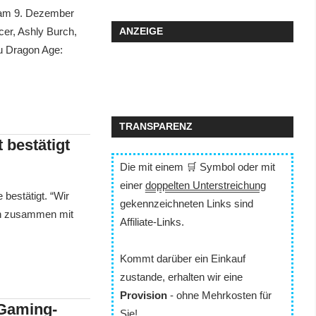
n am 9. Dezember
er, Ashly Burch,
ANZEIGE
u Dragon Age:
TRANSPARENZ
t bestätigt
Die mit einem 🛒 Symbol oder mit
einer
doppelten Unterstreichung
 bestätigt. “Wir
gekennzeichneten Links sind
ten zusammen mit
Affiliate-Links.
Kommt darüber ein Einkauf
zustande, erhalten wir eine
Provision
- ohne Mehrkosten für
-Gaming-
Sie!