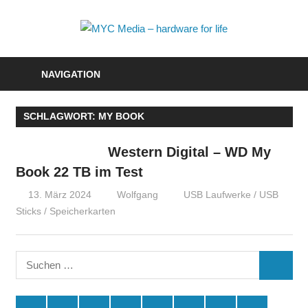
Zum
Inhalt
MYC
springen
Media
NAVIGATION
–
SCHLAGWORT:
MY BOOK
hardwa
for
Western Digital – WD My
Book 22 TB im Test
life
13. März 2024
Wolfgang
USB Laufwerke / USB
Sticks / Speicherkarten
Suchen
SUCHE
nach: