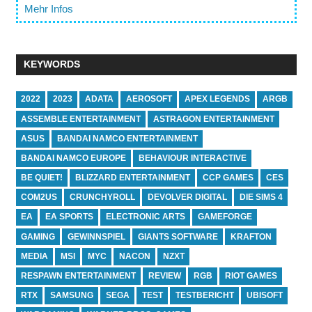
Mehr Infos
KEYWORDS
2022
2023
ADATA
AEROSOFT
APEX LEGENDS
ARGB
ASSEMBLE ENTERTAINMENT
ASTRAGON ENTERTAINMENT
ASUS
BANDAI NAMCO ENTERTAINMENT
BANDAI NAMCO EUROPE
BEHAVIOUR INTERACTIVE
BE QUIET!
BLIZZARD ENTERTAINMENT
CCP GAMES
CES
COM2US
CRUNCHYROLL
DEVOLVER DIGITAL
DIE SIMS 4
EA
EA SPORTS
ELECTRONIC ARTS
GAMEFORGE
GAMING
GEWINNSPIEL
GIANTS SOFTWARE
KRAFTON
MEDIA
MSI
MYC
NACON
NZXT
RESPAWN ENTERTAINMENT
REVIEW
RGB
RIOT GAMES
RTX
SAMSUNG
SEGA
TEST
TESTBERICHT
UBISOFT