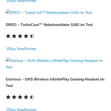
🛒Buy Now
Review
DREO – TurboCool™ Nebelventilator 516S im Test
🛒Buy Now
Review
Glorious – GHS Wireless InfinitePlay Gaming-Headset im
Test
🛒Buy Now
Review