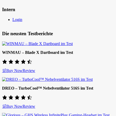
Intern
Login
Die neusten Testberichte
WINMAU – Blade X Dartboard im Test
🛒Buy Now
Review
DREO – TurboCool™ Nebelventilator 516S im Test
🛒Buy Now
Review