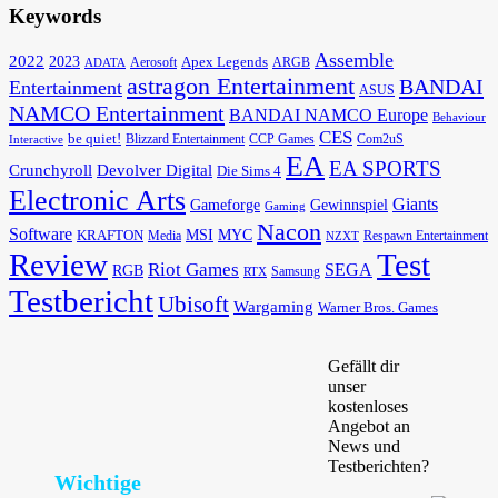
Keywords
Assemble
2022
2023
Apex Legends
Aerosoft
ADATA
ARGB
astragon Entertainment
BANDAI
Entertainment
ASUS
NAMCO Entertainment
BANDAI NAMCO Europe
Behaviour
CES
be quiet!
Blizzard Entertainment
CCP Games
Com2uS
Interactive
EA
EA SPORTS
Devolver Digital
Crunchyroll
Die Sims 4
Electronic Arts
Giants
Gameforge
Gewinnspiel
Gaming
Nacon
Software
MSI
KRAFTON
MYC
Media
Respawn Entertainment
NZXT
Review
Test
Riot Games
SEGA
RGB
Samsung
RTX
Testbericht
Ubisoft
Wargaming
Warner Bros. Games
Gefällt dir
unser
kostenloses
Angebot an
News und
Testberichten?
Wichtige