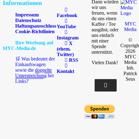
Dann würden
Informationen
wir uns
freuen, wenn
Impressum
Facebook
du uns einen
Datenschutz
MYC
Kaffee / Tee
Haftungsausschluss
YouTube
Media
ausgibst, oder
Cookie-Richtlinien
uns einfach
Instagram
©
mit einer
Ihre Werbung auf
X
Copyrigh
Spende
MYC-Media.de
(ehem.
2026
unterstützt.
Twitter)
MYC
🛒 Was bedeutet der
RSS
Media
Vielen Dank!
Einkaufswagen
Inh.
sowie die
doppelte
Kontakt
Patrick
Unterstreichung
bei
Seus
Links?