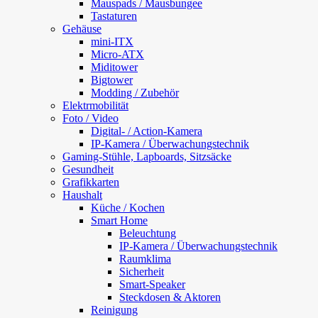
Mauspads / Mausbungee
Tastaturen
Gehäuse
mini-ITX
Micro-ATX
Miditower
Bigtower
Modding / Zubehör
Elektrmobilität
Foto / Video
Digital- / Action-Kamera
IP-Kamera / Überwachungstechnik
Gaming-Stühle, Lapboards, Sitzsäcke
Gesundheit
Grafikkarten
Haushalt
Küche / Kochen
Smart Home
Beleuchtung
IP-Kamera / Überwachungstechnik
Raumklima
Sicherheit
Smart-Speaker
Steckdosen & Aktoren
Reinigung