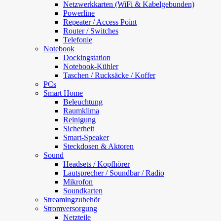
Netzwerkkarten (WiFi & Kabelgebunden)
Powerline
Repeater / Access Point
Router / Switches
Telefonie
Notebook
Dockingstation
Notebook-Kühler
Taschen / Rucksäcke / Koffer
PCs
Smart Home
Beleuchtung
Raumklima
Reinigung
Sicherheit
Smart-Speaker
Steckdosen & Aktoren
Sound
Headsets / Kopfhörer
Lautsprecher / Soundbar / Radio
Mikrofon
Soundkarten
Streamingzubehör
Stromversorgung
Netzteile