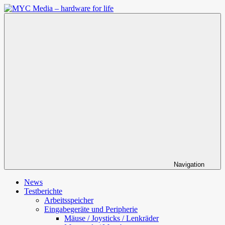
Zum
Inhalt
MYC
springen
Media
–
hardware
for
life
Navigation
News
Testberichte
Arbeitsspeicher
Eingabegeräte und Peripherie
Mäuse / Joysticks / Lenkräder