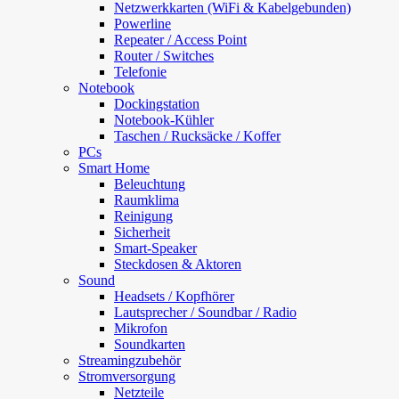
Netzwerkkarten (WiFi & Kabelgebunden)
Powerline
Repeater / Access Point
Router / Switches
Telefonie
Notebook
Dockingstation
Notebook-Kühler
Taschen / Rucksäcke / Koffer
PCs
Smart Home
Beleuchtung
Raumklima
Reinigung
Sicherheit
Smart-Speaker
Steckdosen & Aktoren
Sound
Headsets / Kopfhörer
Lautsprecher / Soundbar / Radio
Mikrofon
Soundkarten
Streamingzubehör
Stromversorgung
Netzteile