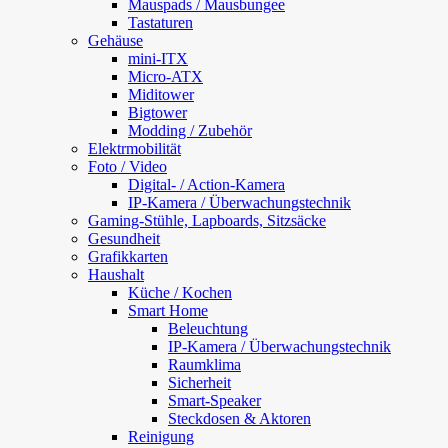
Mauspads / Mausbungee
Tastaturen
Gehäuse
mini-ITX
Micro-ATX
Miditower
Bigtower
Modding / Zubehör
Elektrmobilität
Foto / Video
Digital- / Action-Kamera
IP-Kamera / Überwachungstechnik
Gaming-Stühle, Lapboards, Sitzsäcke
Gesundheit
Grafikkarten
Haushalt
Küche / Kochen
Smart Home
Beleuchtung
IP-Kamera / Überwachungstechnik
Raumklima
Sicherheit
Smart-Speaker
Steckdosen & Aktoren
Reinigung