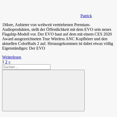
Patrick
1More, Anbieter von weltweit vertriebenen Premium-
Audioprodukten, stellt der Öffentlichkeit mit dem EVO sein neues
Flagship-Modell vor. Der EVO baut auf dem mit einem CES 2020
Award ausgezeichneten True Wireless ANC Kopfhörer und den
aktuellen ColorBuds 2 auf. Herausgekommen ist dabei etwas völlig
Eigenständiges: Der EVO
Weiterlesen
Seitennummerierung
Nächste
1
2
»
Suchen
Beiträge
der
nach:
Beiträge
Suchen