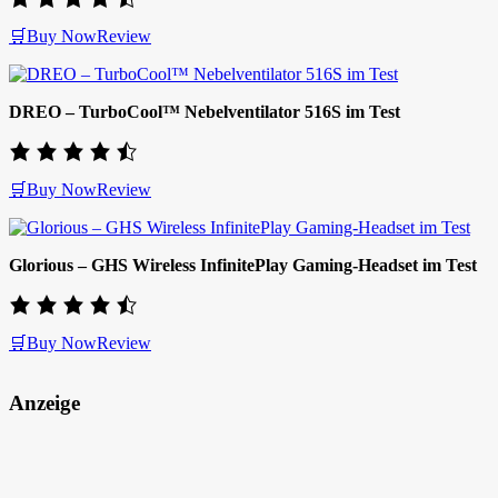
🛒Buy Now
Review
DREO – TurboCool™ Nebelventilator 516S im Test
🛒Buy Now
Review
Glorious – GHS Wireless InfinitePlay Gaming-Headset im Test
🛒Buy Now
Review
Anzeige