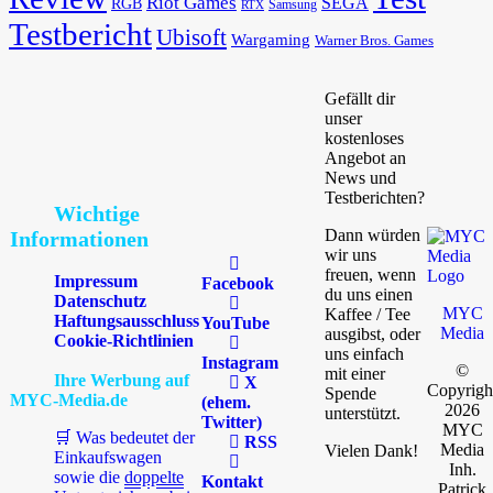
Riot Games
SEGA
RGB
Samsung
RTX
Testbericht
Ubisoft
Wargaming
Warner Bros. Games
Gefällt dir
unser
kostenloses
Angebot an
News und
Testberichten?
Wichtige
Dann würden
Informationen
wir uns
freuen, wenn
Impressum
Facebook
du uns einen
Datenschutz
MYC
Kaffee / Tee
Haftungsausschluss
YouTube
Media
ausgibst, oder
Cookie-Richtlinien
uns einfach
Instagram
©
mit einer
Ihre Werbung auf
X
Copyrigh
Spende
MYC-Media.de
(ehem.
2026
unterstützt.
Twitter)
MYC
🛒 Was bedeutet der
RSS
Media
Vielen Dank!
Einkaufswagen
Inh.
sowie die
doppelte
Kontakt
Patrick