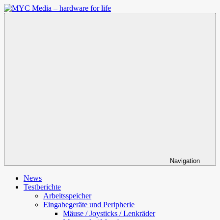
Zum
Inhalt
MYC
springen
Media
–
hardware
for
life
Navigation
News
Testberichte
Arbeitsspeicher
Eingabegeräte und Peripherie
Mäuse / Joysticks / Lenkräder