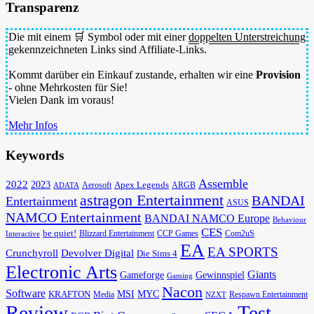
Transparenz
Die mit einem 🛒 Symbol oder mit einer
doppelten Unterstreichung
gekennzeichneten Links sind Affiliate-Links.
Kommt darüber ein Einkauf zustande, erhalten wir eine
Provision
- ohne Mehrkosten für Sie!
Vielen Dank im voraus!
Mehr Infos
Keywords
Assemble
2022
2023
Apex Legends
Aerosoft
ADATA
ARGB
astragon Entertainment
BANDAI
Entertainment
ASUS
NAMCO Entertainment
BANDAI NAMCO Europe
Behaviour
CES
be quiet!
Blizzard Entertainment
CCP Games
Com2uS
Interactive
EA
EA SPORTS
Devolver Digital
Crunchyroll
Die Sims 4
Electronic Arts
Giants
Gameforge
Gewinnspiel
Gaming
Nacon
Software
MSI
KRAFTON
MYC
Media
Respawn Entertainment
NZXT
Review
Test