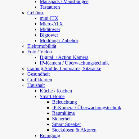
Mauspads / Mausbungee
Tastaturen
Gehäuse
mini-ITX
Micro-ATX
Miditower
Bigtower
Modding / Zubehör
Elektrmobilität
Foto / Video
Digital- / Action-Kamera
IP-Kamera / Überwachungstechnik
Gaming-Stühle, Lapboards, Sitzsäcke
Gesundheit
Grafikkarten
Haushalt
Küche / Kochen
Smart Home
Beleuchtung
IP-Kamera / Überwachungstechnik
Raumklima
Sicherheit
Smart-Speaker
Steckdosen & Aktoren
Reinigung