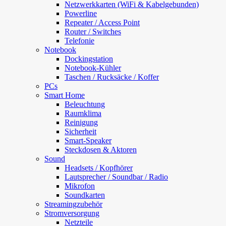
Netzwerkkarten (WiFi & Kabelgebunden)
Powerline
Repeater / Access Point
Router / Switches
Telefonie
Notebook
Dockingstation
Notebook-Kühler
Taschen / Rucksäcke / Koffer
PCs
Smart Home
Beleuchtung
Raumklima
Reinigung
Sicherheit
Smart-Speaker
Steckdosen & Aktoren
Sound
Headsets / Kopfhörer
Lautsprecher / Soundbar / Radio
Mikrofon
Soundkarten
Streamingzubehör
Stromversorgung
Netzteile