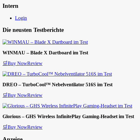
Intern
Login
Die neusten Testberichte
WINMAU – Blade X Dartboard im Test
🛒Buy Now
Review
DREO – TurboCool™ Nebelventilator 516S im Test
🛒Buy Now
Review
Glorious – GHS Wireless InfinitePlay Gaming-Headset im Test
🛒Buy Now
Review
Anzeige