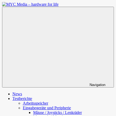
Zum
Inhalt
MYC
springen
Media
–
hardware
for
life
Navigation
News
Testberichte
Arbeitsspeicher
Eingabegeräte und Peripherie
Mäuse / Joysticks / Lenkräder