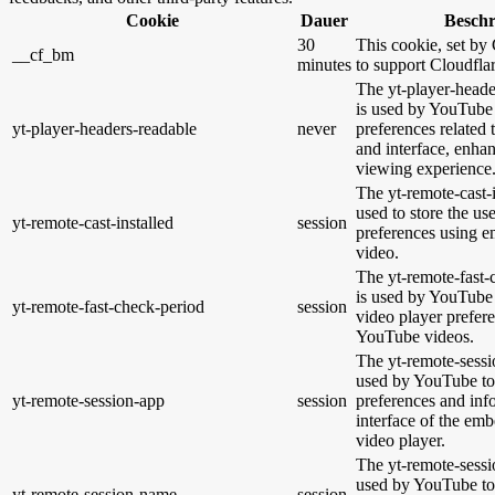
Cookie
Dauer
Besch
30
This cookie, set by 
__cf_bm
minutes
to support Cloudfl
The yt-player-heade
is used by YouTube 
yt-player-headers-readable
never
preferences related
and interface, enhan
viewing experience
The yt-remote-cast-i
used to store the us
yt-remote-cast-installed
session
preferences using
video.
The yt-remote-fast-
is used by YouTube t
yt-remote-fast-check-period
session
video player prefer
YouTube videos.
The yt-remote-sessi
used by YouTube to 
yt-remote-session-app
session
preferences and inf
interface of the e
video player.
The yt-remote-sessi
used by YouTube to 
yt-remote-session-name
session