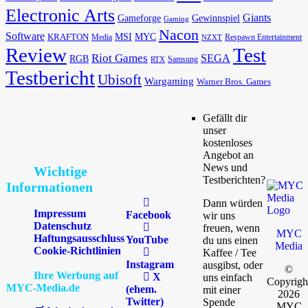
Electronic Arts
Giants
Gameforge
Gewinnspiel
Gaming
Nacon
Software
MSI
KRAFTON
MYC
Media
Respawn Entertainment
NZXT
Review
Test
Riot Games
SEGA
RGB
Samsung
RTX
Testbericht
Ubisoft
Wargaming
Warner Bros. Games
Gefällt dir
unser
kostenloses
Angebot an
News und
Wichtige
Testberichten?
Informationen
Dann würden
Impressum
Facebook
wir uns
Datenschutz
freuen, wenn
MYC
Haftungsausschluss
YouTube
du uns einen
Media
Cookie-Richtlinien
Kaffee / Tee
Instagram
ausgibst, oder
©
Ihre Werbung auf
X
uns einfach
Copyrigh
MYC-Media.de
(ehem.
mit einer
2026
Twitter)
Spende
MYC