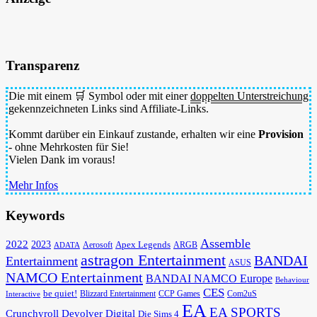
Transparenz
Die mit einem 🛒 Symbol oder mit einer
doppelten Unterstreichung
gekennzeichneten Links sind Affiliate-Links.
Kommt darüber ein Einkauf zustande, erhalten wir eine
Provision
- ohne Mehrkosten für Sie!
Vielen Dank im voraus!
Mehr Infos
Keywords
Assemble
2022
2023
Apex Legends
Aerosoft
ADATA
ARGB
astragon Entertainment
BANDAI
Entertainment
ASUS
NAMCO Entertainment
BANDAI NAMCO Europe
Behaviour
CES
be quiet!
Blizzard Entertainment
CCP Games
Com2uS
Interactive
EA
EA SPORTS
Devolver Digital
Crunchyroll
Die Sims 4