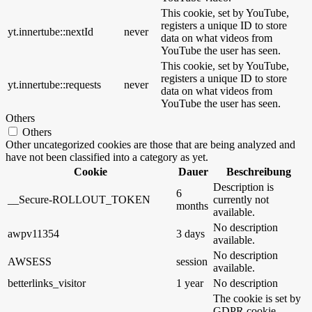
This cookie, set by YouTube,
registers a unique ID to store
yt.innertube::nextId
never
data on what videos from
YouTube the user has seen.
This cookie, set by YouTube,
registers a unique ID to store
yt.innertube::requests
never
data on what videos from
YouTube the user has seen.
Others
Others
Other uncategorized cookies are those that are being analyzed and
have not been classified into a category as yet.
Cookie
Dauer
Beschreibung
Description is
6
__Secure-ROLLOUT_TOKEN
currently not
months
available.
No description
awpv11354
3 days
available.
No description
AWSESS
session
available.
betterlinks_visitor
1 year
No description
The cookie is set by
GDPR cookie