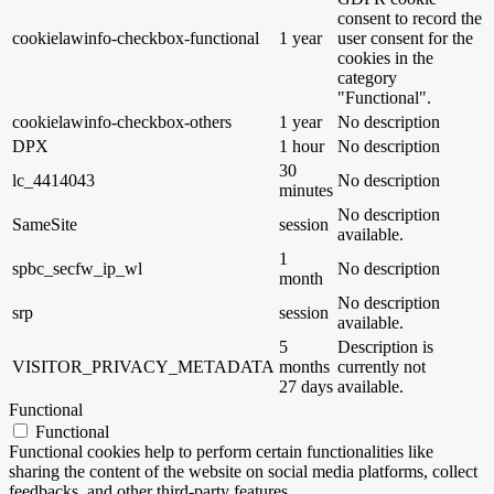
consent to record the
cookielawinfo-checkbox-functional
1 year
user consent for the
cookies in the
category
"Functional".
cookielawinfo-checkbox-others
1 year
No description
DPX
1 hour
No description
30
lc_4414043
No description
minutes
No description
SameSite
session
available.
1
spbc_secfw_ip_wl
No description
month
No description
srp
session
available.
5
Description is
VISITOR_PRIVACY_METADATA
months
currently not
27 days
available.
Functional
Functional
Functional cookies help to perform certain functionalities like
sharing the content of the website on social media platforms, collect
feedbacks, and other third-party features.