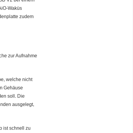
 AiO-Waküs
denplatte zudem
lche zur Aufnahme
, welche nicht
 am Gehäuse
en soll. Die
nden ausgelegt,
 ist schnell zu