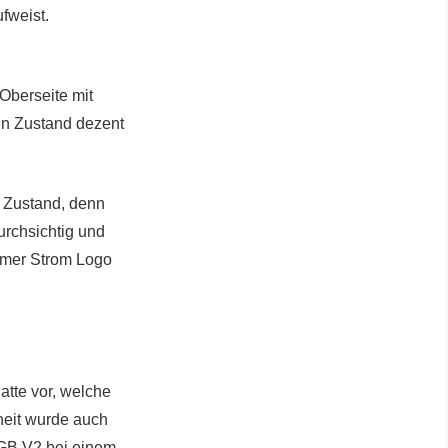
fweist.
berseite mit
en Zustand dezent
 Zustand, denn
urchsichtig und
amer Strom Logo
atte vor, welche
heit wurde auch
RGB V2 bei einem