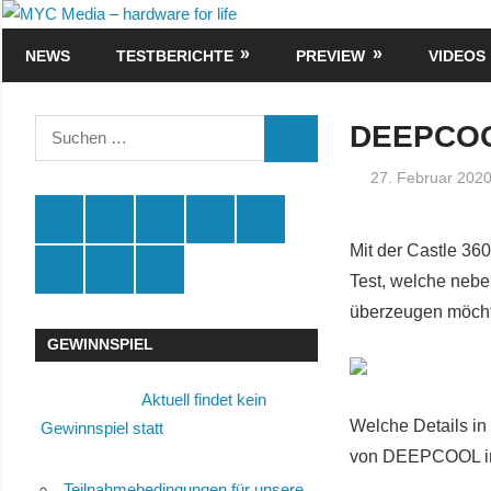
Zum
MYC
Inhalt
NEWS
TESTBERICHTE
PREVIEW
VIDEOS
Media
springen
–
Suchen
DEEPCOOL
SUCHEN
nach:
hardware
27. Februar 202
for
Spende
Facebook
Youtube
Instagram
X
Mit der Castle 3
life
Amazon
RSS
Kontakt
Test, welche nebe
🛒
überzeugen möch
GEWINNSPIEL
Aktuell findet kein
Welche Details in
Gewinnspiel statt
von DEEPCOOL in u
Teilnahmebedingungen für unsere