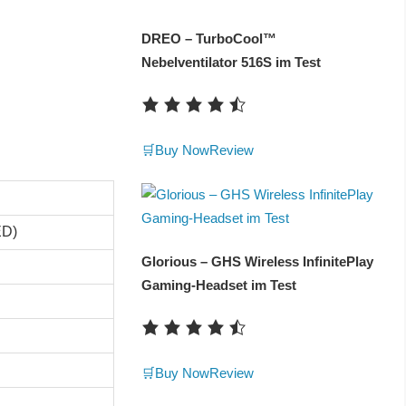
DREO – TurboCool™
Nebelventilator 516S im Test
🛒Buy Now
Review
ED)
Glorious – GHS Wireless InfinitePlay
Gaming-Headset im Test
🛒Buy Now
Review