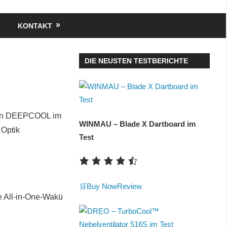
KONTAKT
DIE NEUSTEN TESTBERICHTE
 von DEEPCOOL im
WINMAU – Blade X Dartboard im
 Optik
Test
🛒Buy Now
Review
e All-in-One-Wakü