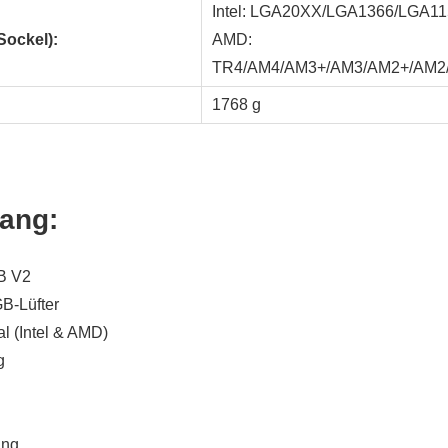
Intel: LGA20XX/LGA1366/LGA1
Sockel):
AMD:
TR4/AM4/AM3+/AM3/AM2+/AM2
1768 g
fang:
B V2
B-Lüfter
l (Intel & AMD)
g
ung