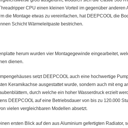
 Threadripper CPU einen kleinen Vorteil im gegenüber anderen
 Um die Montage etwas zu vereinfachen, hat DEEPCOOL die Bo
ünnen Schicht Wärmeleitpaste bestrichen.
nplatte herum wurden vier Montagegewinde eingearbeitet, we
nen dienen.
umpengehäuses setzt DEEPCOOL auch eine hochwertige Pumpe
usten Keramikachse ausgestattet wurde, sondern auch mit eng
ubenblättern, durch welche ein hoher Wasserdruck erzielt werd
ens DEEPCOOL auf eine Betriebsdauer von bis zu 120.000 Stu
von vielen vergleichbaren Modellen absetzt.
inen ersten Blick auf den aus Aluminium gefertigten Radiator, so