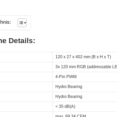
chnis:
e Details:
120 x 27 x 402 mm (B x H x T)
3x 120 mm RGB (addressable L
4-Pin PWM
Hydro Bearing
Hydro Bearing
< 35 dB(A)
max. 69,34 CFM