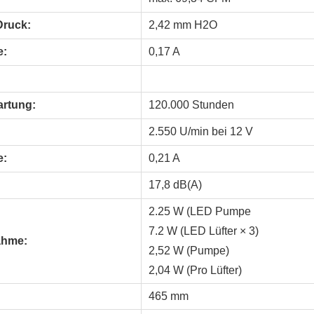
Druck:
2,42 mm H2O
e:
0,17 A
rtung:
120.000 Stunden
2.550 U/min bei 12 V
e:
0,21 A
17,8 dB(A)
2.25 W (LED Pumpe
7.2 W (LED Lüfter × 3)
ahme:
2,52 W (Pumpe)
2,04 W (Pro Lüfter)
:
465 mm