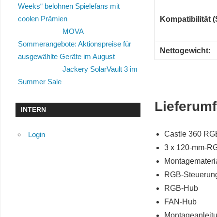
Weeks“ belohnen Spielefans mit
coolen Prämien
Kompatibilität (
MOVA
Sommerangebote: Aktionspreise für
Nettogewicht:
ausgewählte Geräte im August
Jackery SolarVault 3 im
Summer Sale
Lieferum
INTERN
Castle 360 RG
Login
3 x 120-mm-RG
Montagemateria
RGB-Steuerun
RGB-Hub
FAN-Hub
Montageanleit