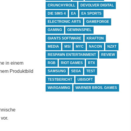
CRUNCHYROLL
DEVOLVER DIGITAL
DIE SIMS 4
EA
EA SPORTS
ELECTRONIC ARTS
GAMEFORGE
GAMING
GEWINNSPIEL
GIANTS SOFTWARE
KRAFTON
MEDIA
MSI
MYC
NACON
NZXT
RESPAWN ENTERTAINMENT
REVIEW
he in einem
RGB
RIOT GAMES
RTX
inem Produktbild
SAMSUNG
SEGA
TEST
TESTBERICHT
UBISOFT
WARGAMING
WARNER BROS. GAMES
chnische
vor.