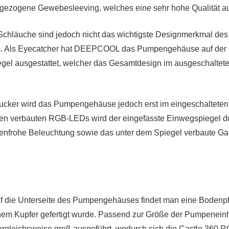
gezogene Gewebesleeving, welches eine sehr hohe Qualität au
Schläuche sind jedoch nicht das wichtigste Designmerkmal des
 Als Eyecatcher hat DEEPCOOL das Pumpengehäuse auf der O
gel ausgestattet, welcher das Gesamtdesign im ausgeschaltet
cker wird das Pumpengehäuse jedoch erst im eingeschalteten
ren verbauten RGB-LEDs wird der eingefasste Einwegspiegel d
benfrohe Beleuchtung sowie das unter dem Spiegel verbaute G
uf die Unterseite des Pumpengehäuses findet man eine Bodenpl
nem Kupfer gefertigt wurde. Passend zur Größe der Pumpenein
ergleichsweise groß ausgeführt, wodurch sich die Castle 360 