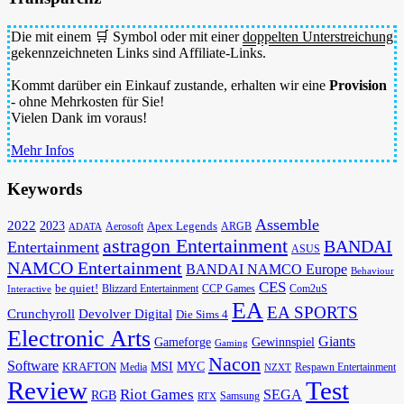
Die mit einem 🛒 Symbol oder mit einer
doppelten Unterstreichung
gekennzeichneten Links sind Affiliate-Links.
Kommt darüber ein Einkauf zustande, erhalten wir eine
Provision
- ohne Mehrkosten für Sie!
Vielen Dank im voraus!
Mehr Infos
Keywords
Assemble
2022
2023
Apex Legends
Aerosoft
ADATA
ARGB
astragon Entertainment
BANDAI
Entertainment
ASUS
NAMCO Entertainment
BANDAI NAMCO Europe
Behaviour
CES
be quiet!
Blizzard Entertainment
CCP Games
Com2uS
Interactive
EA
EA SPORTS
Devolver Digital
Crunchyroll
Die Sims 4
Electronic Arts
Giants
Gameforge
Gewinnspiel
Gaming
Nacon
Software
MSI
KRAFTON
MYC
Media
Respawn Entertainment
NZXT
Review
Test
Riot Games
SEGA
RGB
Samsung
RTX