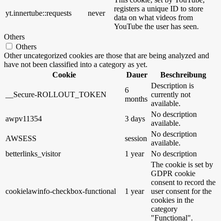
registers a unique ID to store
yt.innertube::requests
never
data on what videos from
YouTube the user has seen.
Others
Others
Other uncategorized cookies are those that are being analyzed and
have not been classified into a category as yet.
Cookie
Dauer
Beschreibung
Description is
6
__Secure-ROLLOUT_TOKEN
currently not
months
available.
No description
awpv11354
3 days
available.
No description
AWSESS
session
available.
betterlinks_visitor
1 year
No description
The cookie is set by
GDPR cookie
consent to record the
cookielawinfo-checkbox-functional
1 year
user consent for the
cookies in the
category
"Functional".