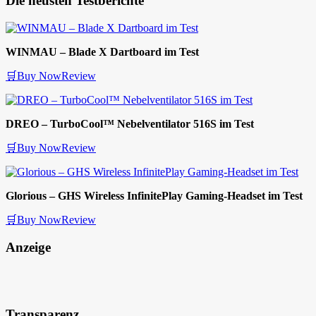
Die neusten Testberichte
WINMAU – Blade X Dartboard im Test
🛒Buy Now
Review
DREO – TurboCool™ Nebelventilator 516S im Test
🛒Buy Now
Review
Glorious – GHS Wireless InfinitePlay Gaming-Headset im Test
🛒Buy Now
Review
Anzeige
Transparenz