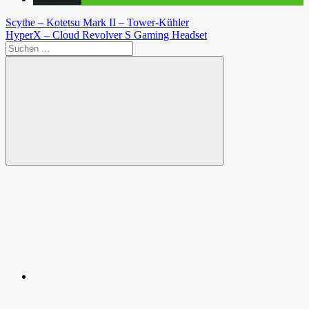
Beitragsnavigation
Vorheriger
Scythe – Kotetsu Mark II – Tower-Kühler
Beitrag:
Nächster
HyperX – Cloud Revolver S Gaming Headset
Beitrag:
Suchen
nach:
Suchen
Spende
Facebook