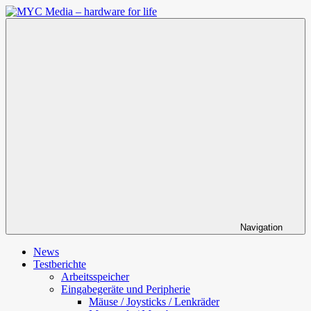
Zum
Inhalt
MYC
springen
Media
–
hardware
for
life
Navigation
News
Testberichte
Arbeitsspeicher
Eingabegeräte und Peripherie
Mäuse / Joysticks / Lenkräder