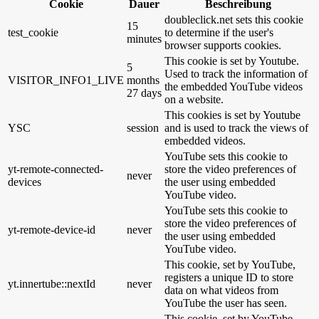
Cookie
Dauer
Beschreibung
doubleclick.net sets this cookie
15
test_cookie
to determine if the user's
minutes
browser supports cookies.
This cookie is set by Youtube.
5
Used to track the information of
VISITOR_INFO1_LIVE
months
the embedded YouTube videos
27 days
on a website.
This cookies is set by Youtube
YSC
session
and is used to track the views of
embedded videos.
YouTube sets this cookie to
yt-remote-connected-
store the video preferences of
never
devices
the user using embedded
YouTube video.
YouTube sets this cookie to
store the video preferences of
yt-remote-device-id
never
the user using embedded
YouTube video.
This cookie, set by YouTube,
registers a unique ID to store
yt.innertube::nextId
never
data on what videos from
YouTube the user has seen.
This cookie, set by YouTube,