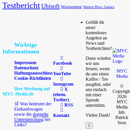
Testbericht
Ubisoft
Wargaming
Warner Bros. Games
Gefällt dir
unser
kostenloses
Angebot an
News und
Wichtige
Testberichten?
Informationen
Dann würden
Impressum
Facebook
wir uns
Datenschutz
freuen, wenn
MYC
Haftungsausschluss
YouTube
du uns einen
Media
Cookie-Richtlinien
Kaffee / Tee
Instagram
ausgibst, oder
©
Ihre Werbung auf
X
uns einfach
Copyrigh
MYC-Media.de
(ehem.
mit einer
2026
Twitter)
Spende
MYC
🛒 Was bedeutet der
RSS
unterstützt.
Media
Einkaufswagen
Inh.
sowie die
doppelte
Vielen Dank!
Kontakt
Patrick
Unterstreichung
bei
Seus
Links?