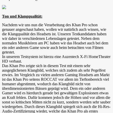
Ton und Klangqualität:
Nachdem wir uns nun die Verarbeitung des Khan Pro schon
genauer angeschaut haben, wollen wir natürlich auch wissen, wie
die Klangqualität des Headsets ist. Unseren Testkandidaten haben
wir daher in verschiedenen Lebenslagen getestet. Neben dem
normalen Musikhören am PC haben wir das Headset auch bei dem
ein oder anderen Game sowie auch beim betrachten von Filmen
getestet.
In unserem Testsystem ist hierzu eine Auzentech X-Fi HomeTheater
HD verbaut.
Das Khan Pro zeigte sich in diesem Test mit einem sehr
ausgeglichenen Klangbild, welches sich zudem als sehr Pegelfest
erwies. Im Vergleich zu vielen anderen Gaming Headsets am Markt
ist das Khan Pro seitens ROCCAT vor allem im Tieftonbereich viel
humaner abgestimmt, wodurch das Klangbild nicht von
überdimensionierten Bässen geprägt wird. Dem ein oder anderen
Gamer wird es hierdurch gerade bei gewaltigen Explosionen etwas
an Kraft fehlen. Dafür kommen jedoch die Höhen und vor allem die
sonst so kritischen Mitten nicht zu kurz, sondern werden sehr sauber
wiedergeben. Durch dieses Klangbild spiegelt sich auch die Hi-Res-
Audio-Zertifizierung wieder, welche das Khan Pro als erstes