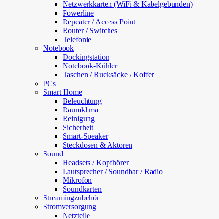
Netzwerkkarten (WiFi & Kabelgebunden)
Powerline
Repeater / Access Point
Router / Switches
Telefonie
Notebook
Dockingstation
Notebook-Kühler
Taschen / Rucksäcke / Koffer
PCs
Smart Home
Beleuchtung
Raumklima
Reinigung
Sicherheit
Smart-Speaker
Steckdosen & Aktoren
Sound
Headsets / Kopfhörer
Lautsprecher / Soundbar / Radio
Mikrofon
Soundkarten
Streamingzubehör
Stromversorgung
Netzteile