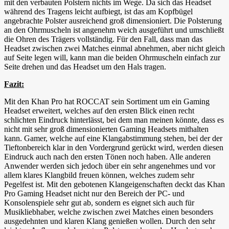
mit den verbauten Polstern nichts im Wege. Da sich das Headset
während des Tragens leicht aufbiegt, ist das am Kopfbügel
angebrachte Polster ausreichend groß dimensioniert. Die Polsterung
an den Ohrmuscheln ist angenehm weich ausgeführt und umschließt
die Ohren des Trägers vollständig. Für den Fall, dass man das
Headset zwischen zwei Matches einmal abnehmen, aber nicht gleich
auf Seite legen will, kann man die beiden Ohrmuscheln einfach zur
Seite drehen und das Headset um den Hals tragen.
Fazit:
Mit den Khan Pro hat ROCCAT sein Sortiment um ein Gaming
Headset erweitert, welches auf den ersten Blick einen recht
schlichten Eindruck hinterlässt, bei dem man meinen könnte, dass es
nicht mit sehr groß dimensionierten Gaming Headsets mithalten
kann. Gamer, welche auf eine Klangabstimmung stehen, bei der der
Tieftonbereich klar in den Vordergrund gerückt wird, werden diesen
Eindruck auch nach den ersten Tönen noch haben. Alle anderen
Anwender werden sich jedoch über ein sehr angenehmes und vor
allem klares Klangbild freuen können, welches zudem sehr
Pegelfest ist. Mit den gebotenen Klangeigenschaften deckt das Khan
Pro Gaming Headset nicht nur den Bereich der PC- und
Konsolenspiele sehr gut ab, sondern es eignet sich auch für
Musikliebhaber, welche zwischen zwei Matches einen besonders
ausgedehnten und klaren Klang genießen wollen. Durch den sehr