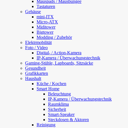
Mauspads / Mausbungee
Tastaturen
Gehäuse
mini-ITX
Micro-ATX
Miditower
Bigtower
Modding / Zubehör
Elektrmobilität
Foto / Video
Digital- / Action-Kamera
IP-Kamera / Überwachungstechnik
Gaming-Stühle, Lapboards, Sitzsäcke
Gesundheit
Grafikkarten
Haushalt
Küche / Kochen
Smart Home
Beleuchtung
IP-Kamera / Überwachungstechnik
Raumklima
Sicherheit
Smart-Speaker
Steckdosen & Aktoren
Reinigung