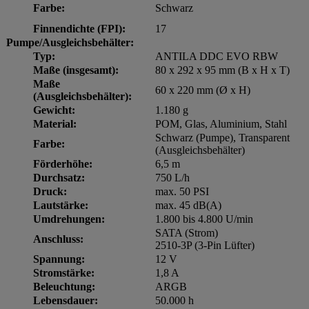
Farbe:
Schwarz
Finnendichte (FPI):
17
Pumpe/Ausgleichsbehälter:
Typ:
ANTILA DDC EVO RBW
Maße (insgesamt):
80 x 292 x 95 mm (B x H x T)
Maße
60 x 220 mm (Ø x H)
(Ausgleichsbehälter):
Gewicht:
1.180 g
Material:
POM, Glas, Aluminium, Stahl
Schwarz (Pumpe), Transparent
Farbe:
(Ausgleichsbehälter)
Förderhöhe:
6,5 m
Durchsatz:
750 L/h
Druck:
max. 50 PSI
Lautstärke:
max. 45 dB(A)
Umdrehungen:
1.800 bis 4.800 U/min
SATA (Strom)
Anschluss:
2510-3P (3-Pin Lüfter)
Spannung:
12 V
Stromstärke:
1,8 A
Beleuchtung:
ARGB
Lebensdauer:
50.000 h