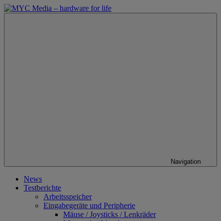
Zum
Inhalt
MYC
springen
Media
–
hardware
for
life
Navigation
News
Testberichte
Arbeitsspeicher
Eingabegeräte und Peripherie
Mäuse / Joysticks / Lenkräder