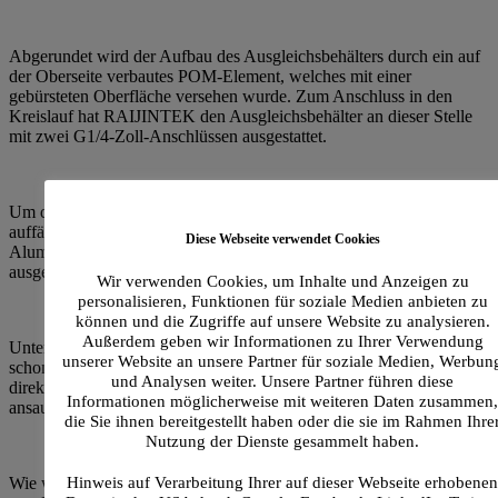
Abgerundet wird der Aufbau des Ausgleichsbehälters durch ein auf
der Oberseite verbautes POM-Element, welches mit einer
gebürsteten Oberfläche versehen wurde. Zum Anschluss in den
Kreislauf hat RAIJINTEK den Ausgleichsbehälter an dieser Stelle
mit zwei G1/4-Zoll-Anschlüssen ausgestattet.
Um der Pumpen/AGB-Kombo einen besonders schicken und
auffälligen Look zu verpassen, hat RAIJINTEK den aufgesetzten
Diese Webseite verwendet Cookies
Aluminiumrahmen auf der Innenseite mit einem ARGB-Strip
ausgestattet.
Wir verwenden Cookies, um Inhalte und Anzeigen zu
personalisieren, Funktionen für soziale Medien anbieten zu
können und die Zugriffe auf unsere Website zu analysieren.
Außerdem geben wir Informationen zu Ihrer Verwendung
Unterhalb des Ausgleichsbehälters wurde seitens RAIJINTEK
unserer Website an unsere Partner für soziale Medien, Werbun
schon eine DDC Pumpe vorinstalliert, welche die Kühlflüssigkeit
und Analysen weiter. Unsere Partner führen diese
direkt durch ein kleines, in den AGB integriertes Steigröhrchen
Informationen möglicherweise mit weiteren Daten zusammen,
ansaugt.
die Sie ihnen bereitgestellt haben oder die sie im Rahmen Ihre
Nutzung der Dienste gesammelt haben.
Hinweis auf Verarbeitung Ihrer auf dieser Webseite erhobenen
Wie wir es schon vom mitgelieferten CPU-Wasserkühler kennen,