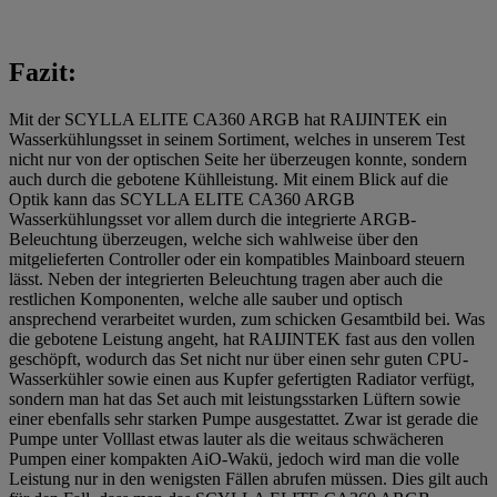
Fazit:
Mit der SCYLLA ELITE CA360 ARGB hat RAIJINTEK ein
Wasserkühlungsset in seinem Sortiment, welches in unserem Test
nicht nur von der optischen Seite her überzeugen konnte, sondern
auch durch die gebotene Kühlleistung. Mit einem Blick auf die
Optik kann das SCYLLA ELITE CA360 ARGB
Wasserkühlungsset vor allem durch die integrierte ARGB-
Beleuchtung überzeugen, welche sich wahlweise über den
mitgelieferten Controller oder ein kompatibles Mainboard steuern
lässt. Neben der integrierten Beleuchtung tragen aber auch die
restlichen Komponenten, welche alle sauber und optisch
ansprechend verarbeitet wurden, zum schicken Gesamtbild bei. Was
die gebotene Leistung angeht, hat RAIJINTEK fast aus den vollen
geschöpft, wodurch das Set nicht nur über einen sehr guten CPU-
Wasserkühler sowie einen aus Kupfer gefertigten Radiator verfügt,
sondern man hat das Set auch mit leistungsstarken Lüftern sowie
einer ebenfalls sehr starken Pumpe ausgestattet. Zwar ist gerade die
Pumpe unter Volllast etwas lauter als die weitaus schwächeren
Pumpen einer kompakten AiO-Wakü, jedoch wird man die volle
Leistung nur in den wenigsten Fällen abrufen müssen. Dies gilt auch