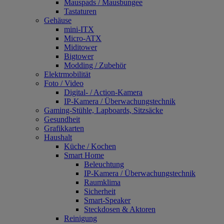
Mauspads / Mausbungee
Tastaturen
Gehäuse
mini-ITX
Micro-ATX
Miditower
Bigtower
Modding / Zubehör
Elektrmobilität
Foto / Video
Digital- / Action-Kamera
IP-Kamera / Überwachungstechnik
Gaming-Stühle, Lapboards, Sitzsäcke
Gesundheit
Grafikkarten
Haushalt
Küche / Kochen
Smart Home
Beleuchtung
IP-Kamera / Überwachungstechnik
Raumklima
Sicherheit
Smart-Speaker
Steckdosen & Aktoren
Reinigung