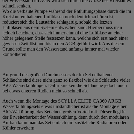
der Wasserstand im AGB wird sich durch die Größe des Kreislaufes
schnell senken.
Wo die verbaute Pumpe während der Entlüftungsphase durch die im
Kreislauf enthaltenen Luftblasen noch deutlich zu hören ist,
reduziert sich die Lautstärke schlagartig, sobald die letzten
Luftblasen aus dem System entwischen sind. Hierbei muss man
jedoch beachten, dass sich immer einmal eine Luftblase an einer
höher gelegenen Stelle festsetzen kann, welche sich erst nach einer
gewissen Zeit löst und bis in den AGB geführt wird. Aus diesem
Grund sollte man den Wasserstand anfangs immer mal wieder
kontrollieren.
Aufgrund des großen Durchmessers der im Set enthaltenen
Schläuche sind diese nicht ganz so flexibel wie die Schläuche vieler
AiO-Wasserkühlungen. Dafür knicken die Schläuche jedoch auch
bei etwas engeren Radien nicht so schnell ab.
Auch wenn die Montage des SCYLLA ELITE CA360 ARGB
Wasserkühlungssets etwas umständlicher ist als die Montage einer
AiO-Wakü bringt das Set einen großen Vorteil mit. Dieser liegt in
der Erweiterbarkeit der Wasserkühlung, denn durch den modularen
Aufbau kann man das Set einfach um zusätzliche Radiatoren oder
Kühler erweitern.