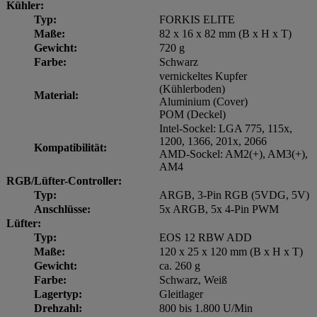
Kühler:
Typ:
FORKIS ELITE
Maße:
82 x 16 x 82 mm (B x H x T)
Gewicht:
720 g
Farbe:
Schwarz
vernickeltes Kupfer
(Kühlerboden)
Material:
Aluminium (Cover)
POM (Deckel)
Intel-Sockel: LGA 775, 115x,
1200, 1366, 201x, 2066
Kompatibilität:
AMD-Sockel: AM2(+), AM3(+),
AM4
RGB/Lüfter-Controller:
Typ:
ARGB, 3-Pin RGB (5VDG, 5V)
Anschlüsse:
5x ARGB, 5x 4-Pin PWM
Lüfter:
Typ:
EOS 12 RBW ADD
Maße:
120 x 25 x 120 mm (B x H x T)
Gewicht:
ca. 260 g
Farbe:
Schwarz, Weiß
Lagertyp:
Gleitlager
Drehzahl:
800 bis 1.800 U/Min