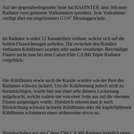
Auf der gegenüberliegenden Seite hat RAIJINTEK dem 360-mm-
Radiator zwei getrennte Vorkammern spendiert. Jede Vorkammer
verfügt über ein eingelassenes G1/4″ Messinggewinde.
Im Radiator wurden 12 Kanalreihen verbaut, welche sich auf die
beiden Flussrichtungen aufteilen. Die zwischen den Kanälen
verbauten Kühlfinnen wurden sehr sauber verarbeitet. Beschädigte
Finnen sucht man bei dem Calore Elite CA360 Triple Radiator
vergeblich.
Die Kühlfinnen sowie auch die Kanäle wurden wie der Rest des
Radiators schwarz lackiert. Um die Kühlleistung jedoch nicht zu
beeinträchtigen, wurde hier nur einer sehr dünnen Lackierung
aufgebracht, welche zudem nur von einer Seite aus auf die obersten
Finnen aufgetragen wurde. Hierdurch erkennt man je nach
Blickrichtung schwarz lackierte Kühlfinnen oder die kupferfarbenen
Kühlfinnen schimmern einen stellenweise etwas an.
Vermisst haben wir am Calore Elite CA360 Radiator lediglich einen