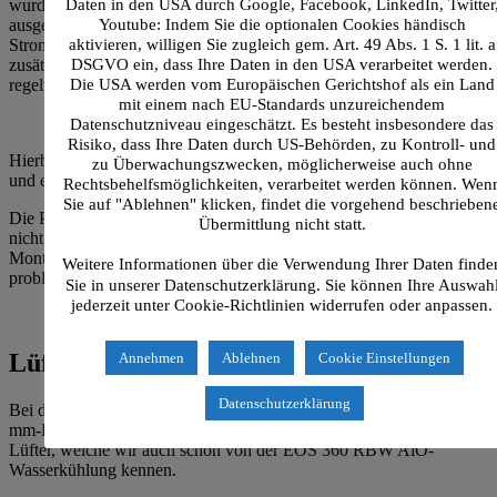
Daten in den USA durch Google, Facebook, LinkedIn, Twitter
wurde auch die eingesetzte Pumpe mit einem Ein- und Auslass
ausgestattet. Die eingesetzte Pumpe wird über einen SATA-
Youtube: Indem Sie die optionalen Cookies händisch
Stromanschluss mit Strom versorgt und lässt sich über einen
aktivieren, willigen Sie zugleich gem. Art. 49 Abs. 1 S. 1 lit. a
zusätzlichen PWM-Anschluss zwischen 1.800 und 4.800 RPM
DSGVO ein, dass Ihre Daten in den USA verarbeitet werden.
regeln.
Die USA werden vom Europäischen Gerichtshof als ein Land
mit einem nach EU-Standards unzureichendem
Datenschutzniveau eingeschätzt. Es besteht insbesondere das
Risiko, dass Ihre Daten durch US-Behörden, zu Kontroll- und
Hierbei erreicht die Pumpe einen maximalen Durchsatz von 750 L/h
zu Überwachungszwecken, möglicherweise auch ohne
und eine maximale Förderhöhe von 6,5 m.
Rechtsbehelfsmöglichkeiten, verarbeitet werden können. Wen
Sie auf "Ablehnen" klicken, findet die vorgehend beschrieben
Die Pumpen/AGB-Kombo kann dank des guten Lieferumfangs
Übermittlung nicht statt.
nicht nur stehend montiert werden, sondern auch eine liegende
Montage oder eine Montage am mitgelieferten Radiator ist
Weitere Informationen über die Verwendung Ihrer Daten finde
problemlos möglich.
Sie in unserer Datenschutzerklärung. Sie können Ihre Auswah
jederzeit unter Cookie-Richtlinien widerrufen oder anpassen.
Lüfter:
Annehmen
Ablehnen
Cookie Einstellungen
Datenschutzerklärung
Bei den drei im Lieferumfang enthaltenen EOS 12 RBW ADD 120-
mm-Lüfter handelt es sich um RAIJINTEK´s ZY1202512HL
Lüfter, welche wir auch schon von der EOS 360 RBW AiO-
Wasserkühlung kennen.