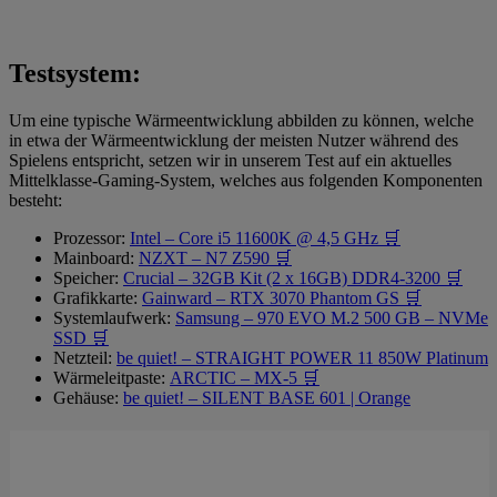
Testsystem:
Um eine typische Wärmeentwicklung abbilden zu können, welche
in etwa der Wärmeentwicklung der meisten Nutzer während des
Spielens entspricht, setzen wir in unserem Test auf ein aktuelles
Mittelklasse-Gaming-System, welches aus folgenden Komponenten
besteht:
Prozessor:
Intel – Core i5 11600K @ 4,5 GHz 🛒
Mainboard:
NZXT – N7 Z590 🛒
Speicher:
Crucial – 32GB Kit (2 x 16GB) DDR4-3200 🛒
Grafikkarte:
Gainward – RTX 3070 Phantom GS 🛒
Systemlaufwerk:
Samsung – 970 EVO M.2 500 GB – NVMe
SSD 🛒
Netzteil:
be quiet! – STRAIGHT POWER 11 850W Platinum
Wärmeleitpaste:
ARCTIC – MX-5 🛒
Gehäuse:
be quiet! – SILENT BASE 601 | Orange