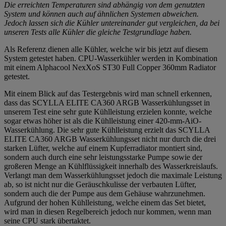
Die erreichten Temperaturen sind abhängig von dem genutzten
System und können auch auf ähnlichen Systemen abweichen.
Jedoch lassen sich die Kühler untereinander gut vergleichen, da bei
unseren Tests alle Kühler die gleiche Testgrundlage haben.
Als Referenz dienen alle Kühler, welche wir bis jetzt auf diesem
System getestet haben. CPU-Wasserkühler werden in Kombination
mit einem Alphacool NexXoS ST30 Full Copper 360mm Radiator
getestet.
Mit einem Blick auf das Testergebnis wird man schnell erkennen,
dass das SCYLLA ELITE CA360 ARGB Wasserkühlungsset in
unserem Test eine sehr gute Kühlleistung erzielen konnte, welche
sogar etwas höher ist als die Kühlleistung einer 420-mm-AiO-
Wasserkühlung. Die sehr gute Kühlleistung erzielt das SCYLLA
ELITE CA360 ARGB Wasserkühlungsset nicht nur durch die drei
starken Lüfter, welche auf einem Kupferradiator montiert sind,
sondern auch durch eine sehr leistungsstarke Pumpe sowie der
großeren Menge an Kühlflüssigkeit innerhalb des Wasserkreislaufs.
Verlangt man dem Wasserkühlungsset jedoch die maximale Leistung
ab, so ist nicht nur die Geräuschkulisse der verbauten Lüfter,
sondern auch die der Pumpe aus dem Gehäuse wahrzunehmen.
Aufgrund der hohen Kühlleistung, welche einem das Set bietet,
wird man in diesen Regelbereich jedoch nur kommen, wenn man
seine CPU stark übertaktet.