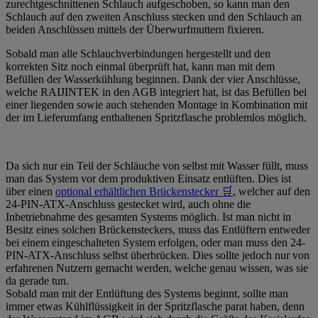
zurechtgeschnittenen Schlauch aufgeschoben, so kann man den
Schlauch auf den zweiten Anschluss stecken und den Schlauch an
beiden Anschlüssen mittels der Überwurfmuttern fixieren.
Sobald man alle Schlauchverbindungen hergestellt und den
korrekten Sitz noch einmal überprüft hat, kann man mit dem
Befüllen der Wasserkühlung beginnen. Dank der vier Anschlüsse,
welche RAIJINTEK in den AGB integriert hat, ist das Befüllen bei
einer liegenden sowie auch stehenden Montage in Kombination mit
der im Lieferumfang enthaltenen Spritzflasche problemlos möglich.
Da sich nur ein Teil der Schläuche von selbst mit Wasser füllt, muss
man das System vor dem produktiven Einsatz entlüften. Dies ist
über einen
optional erhältlichen Brückenstecker 🛒
, welcher auf den
24-PIN-ATX-Anschluss gestecket wird, auch ohne die
Inbetriebnahme des gesamten Systems möglich. Ist man nicht in
Besitz eines solchen Brückensteckers, muss das Entlüftern entweder
bei einem eingeschalteten System erfolgen, oder man muss den 24-
PIN-ATX-Anschluss selbst überbrücken. Dies sollte jedoch nur von
erfahrenen Nutzern gemacht werden, welche genau wissen, was sie
da gerade tun.
Sobald man mit der Entlüftung des Systems beginnt, sollte man
immer etwas Kühlflüssigkeit in der Spritzflasche parat haben, denn