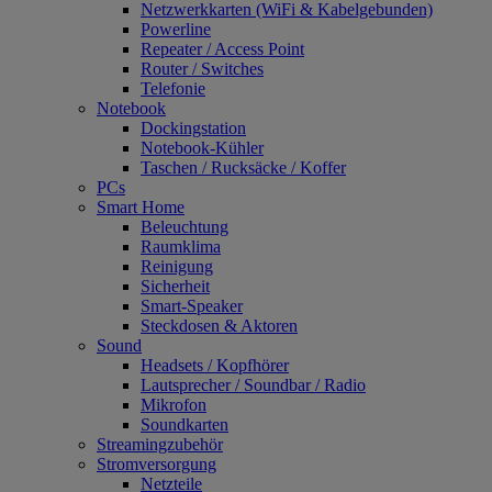
Netzwerkkarten (WiFi & Kabelgebunden)
Powerline
Repeater / Access Point
Router / Switches
Telefonie
Notebook
Dockingstation
Notebook-Kühler
Taschen / Rucksäcke / Koffer
PCs
Smart Home
Beleuchtung
Raumklima
Reinigung
Sicherheit
Smart-Speaker
Steckdosen & Aktoren
Sound
Headsets / Kopfhörer
Lautsprecher / Soundbar / Radio
Mikrofon
Soundkarten
Streamingzubehör
Stromversorgung
Netzteile