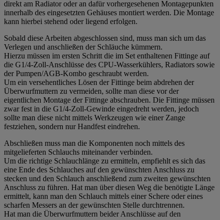
direkt am Radiator oder an dafür vorhergesehenen Montagepunkten
innerhalb des eingesetzten Gehäuses montiert werden. Die Montage
kann hierbei stehend oder liegend erfolgen.
Sobald diese Arbeiten abgeschlossen sind, muss man sich um das
Verlegen und anschließen der Schläuche kümmern.
Hierzu müssen im ersten Schritt die im Set enthaltenen Fittinge auf
die G1/4-Zoll-Anschlüsse des CPU-Wasserkühlers, Radiators sowie
der Pumpen/AGB-Kombo geschraubt werden.
Um ein versehentliches Lösen der Fittinge beim abdrehen der
Überwurfmuttern zu vermeiden, sollte man diese vor der
eigentlichen Montage der Fittinge abschrauben. Die Fittinge müssen
zwar fest in die G1/4-Zoll-Gewinde eingedreht werden, jedoch
sollte man diese nicht mittels Werkzeugen wie einer Zange
festziehen, sondern nur Handfest eindrehen.
Abschließen muss man die Komponenten noch mittels des
mitgelieferten Schlauchs miteinander verbinden.
Um die richtige Schlauchlänge zu ermitteln, empfiehlt es sich das
eine Ende des Schlauches auf den gewünschten Anschluss zu
stecken und den Schlauch anschließend zum zweiten gewünschten
Anschluss zu führen. Hat man über diesen Weg die benötigte Länge
ermittelt, kann man den Schlauch mittels einer Schere oder eines
scharfen Messers an der gewünschten Stelle durchtrennen.
Hat man die Überwurfmuttern beider Anschlüsse auf den