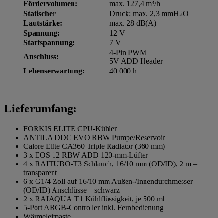
Fördervolumen:
max. 127,4 m³/h
Statischer
Druck: max. 2,3 mmH2O
Lautstärke:
max. 28 dB(A)
Spannung:
12 V
Startspannung:
7 V
4-Pin PWM
Anschluss:
5V ADD Header
Lebenserwartung:
40.000 h
Lieferumfang:
FORKIS ELITE CPU-Kühler
ANTILA DDC EVO RBW Pumpe/Reservoir
Calore Elite CA360 Triple Radiator (360 mm)
3 x EOS 12 RBW ADD 120-mm-Lüfter
4 x RAITUBO-T3 Schlauch, 16/10 mm (OD/ID), 2 m –
transparent
6 x G1/4 Zoll auf 16/10 mm Außen-/Innendurchmesser
(OD/ID) Anschlüsse – schwarz
2 x RAIAQUA-T1 Kühlflüssigkeit, je 500 ml
5-Port ARGB-Controller inkl. Fernbedienung
Wärmeleitpaste