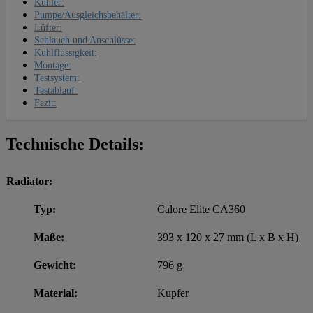
Kühler:
Pumpe/Ausgleichsbehälter:
Lüfter:
Schlauch und Anschlüsse:
Kühlflüssigkeit:
Montage:
Testsystem:
Testablauf:
Fazit:
Technische Details:
Radiator:
Typ:
Calore Elite CA360
Maße:
393 x 120 x 27 mm (L x B x H)
Gewicht:
796 g
Material:
Kupfer