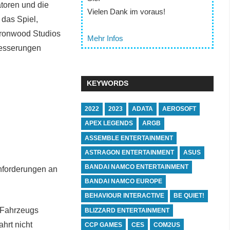
toren und die
Vielen Dank im voraus!
das Spiel,
Ironwood Studios
Mehr Infos
besserungen
KEYWORDS
2022
2023
ADATA
AEROSOFT
APEX LEGENDS
ARGB
ASSEMBLE ENTERTAINMENT
ASTRAGON ENTERTAINMENT
ASUS
BANDAI NAMCO ENTERTAINMENT
Anforderungen an
BANDAI NAMCO EUROPE
BEHAVIOUR INTERACTIVE
BE QUIET!
 Fahrzeugs
BLIZZARD ENTERTAINMENT
hrt nicht
CCP GAMES
CES
COM2US