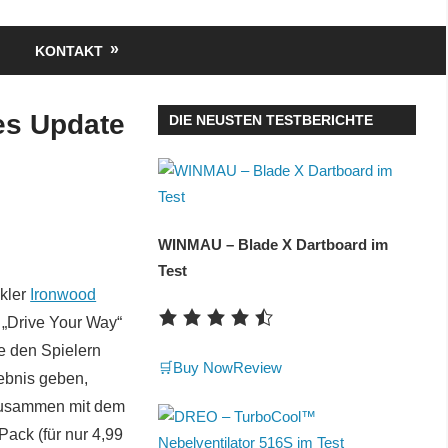
KONTAKT
es Update
DIE NEUSTEN TESTBERICHTE
WINMAU – Blade X Dartboard im
Test
kler
Ironwood
 „Drive Your Way“
e den Spielern
🛒Buy Now
Review
ebnis geben,
 Zusammen mit dem
ack (für nur 4,99