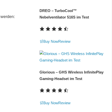
DREO – TurboCool™
n werden:
Nebelventilator 516S im Test
🛒Buy Now
Review
Glorious – GHS Wireless InfinitePlay
Gaming-Headset im Test
🛒Buy Now
Review