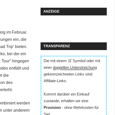
ANZEIGE
ung im Februar.
lungen ein, die
TRANSPARENZ
d Trip’ bieten.
ko, bei der ein
Die mit einem 🛒 Symbol oder mit
c Tour“ hingegen
einer
doppelten Unterstreichung
odes entfällt und
gekennzeichneten Links sind
t die
Affiliate-Links.
ion des
rleiht.
Kommt darüber ein Einkauf
zustande, erhalten wir eine
ombiniert werden
Provision
- ohne Mehrkosten für
en unter anderem
Sie!