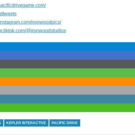
/pacificdrivegame.com/
dtweets
//instagram.com/ironwoodpics/
ww.tiktok.com/@ironwoodstudios
S
KEPLER INTERACTIVE
PACIFIC DRIVE