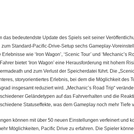
m das bedeutendste Update des Spiels seit seiner Veröffentlich
ch zum Standard-Pacific-Drive-Setup sechs Gameplay-Voreinstel
 Erlebnisse wie ‘Iron Wagon’, ‘Scenic Tour’ und ‘Mechanic’s Roa
 Fahrer bietet ‘Iron Wagon’ eine Herausforderung mit hohem Risi
rmadeath und zum Verlust der Speicherdatei führt. Die „Sceni
nteres, storyorientiertes Erlebnis, bei dem die Möglichkeit des T
sgrad insgesamt reduziert wird. „Mechanic’s Road Trip“ veränder
schiedener Geländetypen auf das Fahrverhalten und die Reakt
schiedene Statuseffekte, was dem Gameplay noch mehr Tiefe ve
ungen können mit über 50 neuen Einstellungen verfeinert und k
ehr Möglichkeiten, Pacific Drive zu erfahren. Die Spieler könn