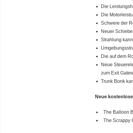
Die Leistungsh
Die Motorleist
Schwere der R
Neuer Schieber
Strahlung kann
Umgebungsstra
Die auf dem Ro
Neue Steuerele
zum Exit Gate
Trunk Bonk kan
Neue kostenlos
The Balloon B
The Scrappy G