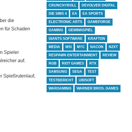
CRUNCHYROLL
DEVOLVER DIGITAL
DIE SIMS 4
EA
EA SPORTS
ber die
ELECTRONIC ARTS
GAMEFORGE
en für Schaden
GAMING
GEWINNSPIEL
GIANTS SOFTWARE
KRAFTON
MEDIA
MSI
MYC
NACON
NZXT
en Spieler
RESPAWN ENTERTAINMENT
REVIEW
hlreicher auf.
RGB
RIOT GAMES
RTX
SAMSUNG
SEGA
TEST
r Spießrutenlauf,
TESTBERICHT
UBISOFT
WARGAMING
WARNER BROS. GAMES