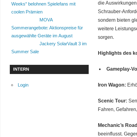
die Auswirkungen 
Weeks“ belohnen Spielefans mit
Schrauber-Anford
coolen Prämien
MOVA
sondern bieten gl
Sommerangebote: Aktionspreise für
weitere Leistungs
ausgewählte Geräte im August
sorgen.
Jackery SolarVault 3 im
Summer Sale
Highlights des k
Gameplay-Vo
INTERN
Login
Iron Wagon:
Erhö
Scenic Tour:
Senk
Fahren, Gefahren
Mechanic’s Road
beeinflusst. Gege