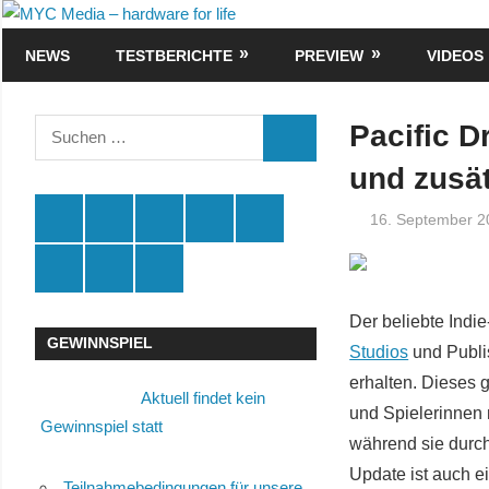
Zum
MYC
Inhalt
NEWS
TESTBERICHTE
PREVIEW
VIDEOS
Media
springen
–
Suchen
Pacific 
SUCHEN
nach:
hardware
und zusä
for
Spende
Facebook
Youtube
Instagram
X
16. September 2
life
Amazon
RSS
Kontakt
🛒
Der beliebte Indie
GEWINNSPIEL
Studios
und Publ
erhalten. Dieses 
Aktuell findet kein
und Spielerinnen 
Gewinnspiel statt
während sie durc
Update ist auch e
Teilnahmebedingungen für unsere