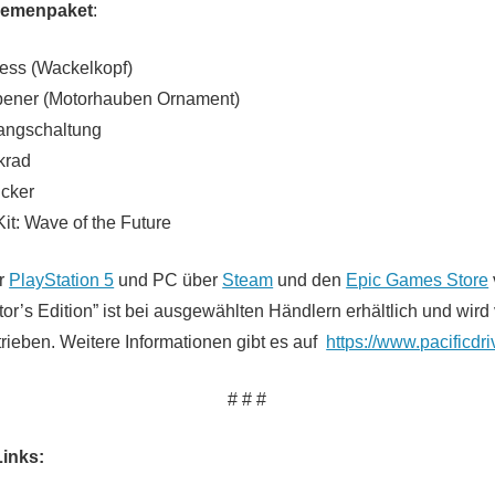
hemenpaket
:
s (Wackelkopf)
ner (Motorhauben Ornament)
ngschaltung
rad
cker
t: Wave of the Future
ür
PlayStation 5
und PC über
Steam
und den
Epic Games Store
tor’s Edition” ist bei ausgewählten Händlern erhältlich und wi
trieben. Weitere Informationen gibt es auf
https://www.pacificd
# # #
Links: