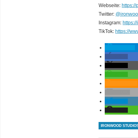
Webseite:
https:/
Twitter:
@ironwoo
Instagram:
https:
TikTok:
https://w
spenden
teilen
teilen
teilen
RSS-feed
E-Mail
teilen
teilen
IRONWOOD STUDIO