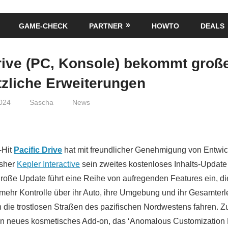
GAME-CHECK
PARTNER
HOWTO
DEALS
Drive (PC, Konsole) bekommt groß
tzliche Erweiterungen
024
Sascha
News
-Hit
Pacific Drive
hat mit freundlicher Genehmigung von Entwic
isher
Kepler Interactive
sein zweites kostenloses Inhalts-Update
große Update führt eine Reihe von aufregenden Features ein, di
mehr Kontrolle über ihr Auto, ihre Umgebung und ihr Gesamterl
h die trostlosen Straßen des pazifischen Nordwestens fahren.
in neues kosmetisches Add-on, das ‘Anomalous Customization P