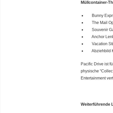
Müllcontainer-T
Bunny Expres
The Mail Ope
Souvenir Ga
Anchor Lenk
Vacation Sti
Abziehbild Ki
Pacific Drive ist f
physische “Collec
Entertainment ver
Weiterführende 